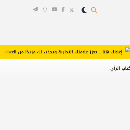
لانك هنا .. يعزز علامتك التجارية ويجذب لك مزيدًا من العملاء (اضغط 
تاب الرأي