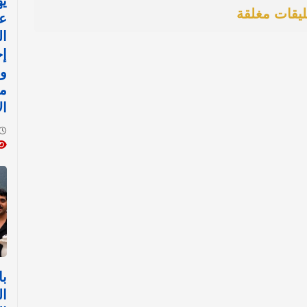
يه
ليقات مغلقة
ع
ال
إج
ور
مف
ال
با
ال