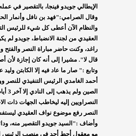
الإيطالي جويدو فينجا، بالتقصير في عمل
وقال الصرامي:"فهد بن نافل وأنمار ال
والنظام الآن أعطى كل شيء للرئيس التن
العقيدي من لجنة الانضباط، جويدو لم ي
راغد، وكنت حاضر مباراة النصر والفتح و
قال لا". مشيرا إلى أنه كان إجازة لأن أص
وتابع :" صار ما عاد فيه إلا الكابتن ولي
أحمد الغامدي الرئيس التنفيذي للنصر و
الصين 
النصراويين إليه ليخاطب الجهات ذات ا
النصر رفع موضوع نواف العقيدي ليستفسر 
وأضاف :"السيد جويدو التقصير منه، ودا
مو معقول أحط أحد في منصب الرئيس التنف