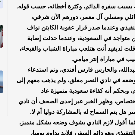
ه بسبب سفره الدائم، وكثرة أخطائه، حسب قوله.
حائلي ومسلي آل معمر، دورهم الآن شرفي،
فيذي وعندما صدر قرار عقوبة الكابتن نواف
كن متواجد في السعودية، وعندما حدثت إصابة
قلت لديفيد أنت هتلعب مباراة الشباب والفيحاء،
يب في مباراة إنتر ميامي.
د عبدالله، والحارس فارس أفندي، وتم استدعاء
وضعه في نادي النصر معلق، ولم يذهب معهم إلى
ولم يذهب إلى النادي إلا آخر 3 أيام، وبحكم أنه كفاءة سعودية متميزة عاد
لاختصاص، وظهر الخبر عبر إحدى الصحف أن نادي
هل يتم السماح له بالمشاركة دوليا أم لا.
ئما أقول لازم النادي يشوف وضعه بشكل متميز،
يذي وهو دائم السفر، فلابد يداوم يوميا،