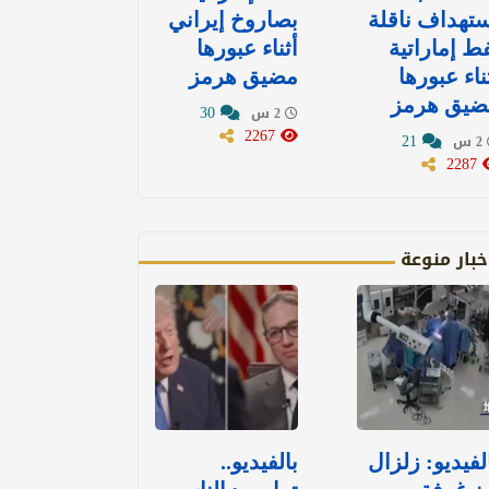
تهداف ناقلة
بصاروخ إيراني
ط إماراتية
أثناء عبورها
ناء عبورها
مضيق هرمز
ضيق هرمز
30
2 س
2267
21
2 س
2287
خبار منوعة
لفيديو: زلزال
بالفيديو..