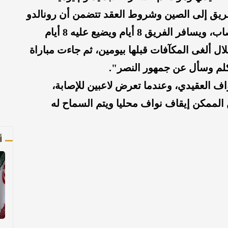
لفريق إلى الصين وشروط العقد تتضمن أن رونالدو
لابد يشارك ويحضر، والجميع يعلم أنه مصاب، ويسافر الفريق 8 أيام ويضيع عليه 8 أيام
ال ألغى المكآفات قبلها بيومين، ثم جاءت مباراة
كلم وسأل عن جمهور النصر".
 العقيدي، وعندما تعرض لاعبين للإصابة،
لممكن إيقاف نواف محليا ويتم السماح له
أ