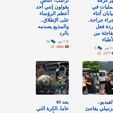
ز غرفة
ترامب: الناس
مليات في
يقولون إنني أحد
يابان أثناء
أعظم الرؤساء
راء جراحة..
على الإطلاق..
دة فعل
والمذيع يصدمه
اجئة من
بالرد
أطباء
34
7 س
6884
6
2 س
2377
لفيديو..
بعد 40
زميلي يفاجئ
عاما..الكرة التي