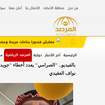
من نحن
منطقة الأعضاء
الاتصال بنا
أعلن معنا
سيا
إعلان
 الإعلان)
مفارش فندورا بخامات مريحة وعصرية م
المرصد الرياضية
الرئيسية
آخر الأخبار
دولية
من
بالفيديو.. "الصرامي" يعدد أخطاء "جويدو
نواف العقيدي