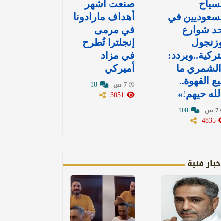
سياح
صنعت أشهر
سعوديين في
أهداف مارادونا
د شوارع
في مرمى
وزنجول
إنجلترا تُطرح
تركية..ويردد:
في مزاد
الشمري ما
أميركي
يع القهوة..
18
7 س
لله حيهم!»
3051
108
7 س
4835
خبار فنية