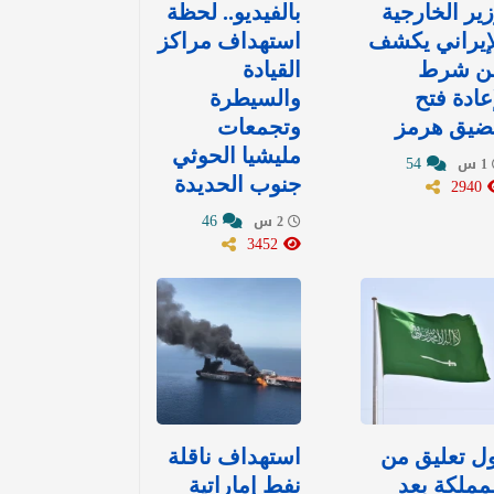
ير الخارجية
بالفيديو.. لحظة
إيراني يكشف
استهداف مراكز
ن شرط
القيادة
عادة فتح
والسيطرة
ضيق هرمز
وتجمعات
مليشيا الحوثي
54
1 س
2940
جنوب الحديدة
46
2 س
3452
ل تعليق من
استهداف ناقلة
مملكة بعد
نفط إماراتية