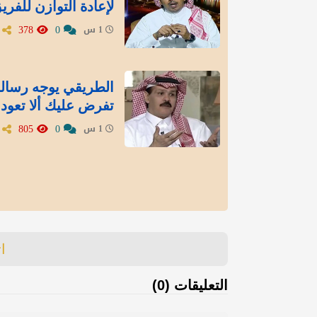
لإعادة التوازن للفري
378
0
1 س
الطريقي يوجه رسالة 
تفرض عليك ألا تعود
805
0
1 س
ا
التعليقات (0)