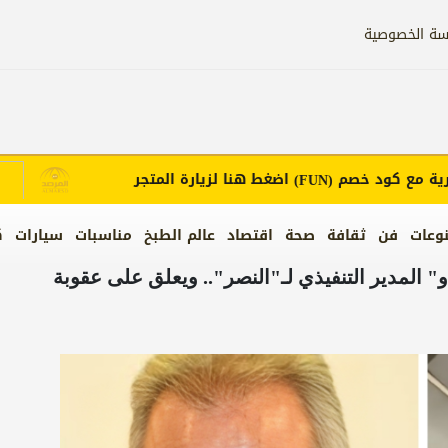
سة الخصوصية
ع كود خصم
اضغط هنا لزيارة المتجر
إع
(FUN)
وعات
فن
ثقافة
صحة
اقتصاد
عالم الطبخ
مناسبات
سيارات
ك
" المدير التنفيذي لـ"النصر".. ويعلق على عقوبة