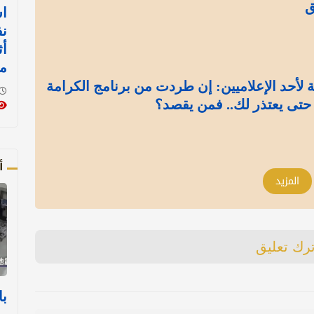
ق
اس
نف
أث
م
لأحد الإعلاميين: إن طردت من برنامج الكرامة
 حتى يعتذر لك.. فمن يقصد؟
أ
المزيد
ترك تعليق
با