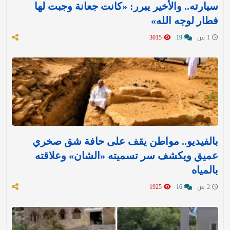
سيارته.. والأخير يبرر: «كانت جعانة وجبت لها
فطار لوجه الله»
1 س
19
3015
بالفيديو.. مواطن يقف على حافة شق صخري
عميق ويكشف سر تسميته «الشان» وعلاقته
بالمياه
2 س
16
1925