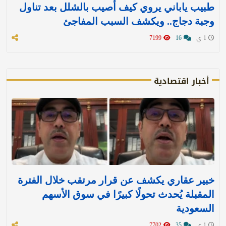
طبيب ياباني يروي كيف أصيب بالشلل بعد تناول
وجبة دجاج.. ويكشف السبب المفاجئ
1 ي
16
7199
أخبار اقتصادية
خبير عقاري يكشف عن قرار مرتقب خلال الفترة
المقبلة يُحدث تحولًا كبيرًا في سوق الأسهم
السعودية
1 ي
35
7702