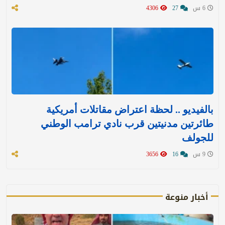
6 س
27
4306
بالفيديو .. لحظة اعتراض مقاتلات أمريكية
طائرتين مدنيتين قرب نادي ترامب الوطني
للجولف
9 س
16
3656
أخبار منوعة