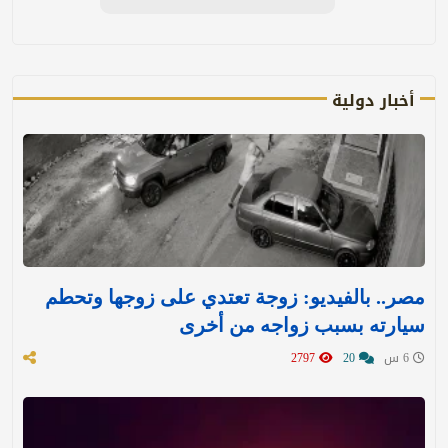
أخبار دولية
مصر.. بالفيديو: زوجة تعتدي على زوجها وتحطم
سيارته بسبب زواجه من أخرى
6 س
20
2797