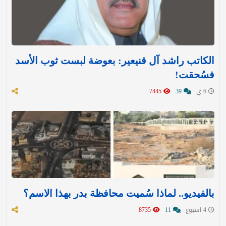
الكاتب راشد آل قنيعير: بعوضة لبست ثوب الأسد
فسُحقت!
6 ي
39
7445
بالفيديو.. لماذا سُميت محافظة بدر بهذا الاسم؟
4 اسبوع
11
8735