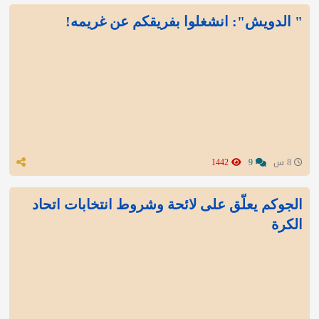
" الدويش": انشغلوا بفريقكم عن غريمه!
8 س
9
1442
الجوكم يعلّق على لائحة وشروط انتخابات اتحاد
الكرة