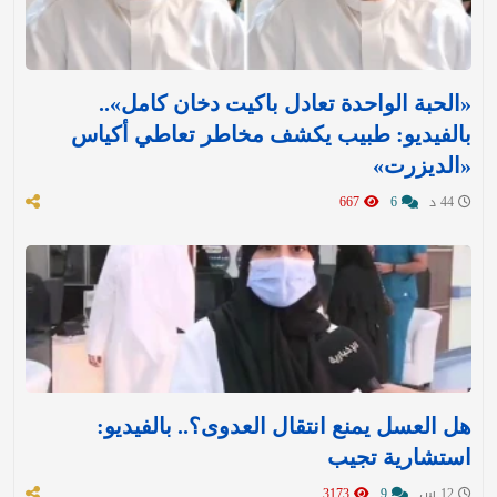
«الحبة الواحدة تعادل باكيت دخان كامل»..
بالفيديو: طبيب يكشف مخاطر تعاطي أكياس
«الديزرت»
44 د
6
667
هل العسل يمنع انتقال العدوى؟.. بالفيديو:
استشارية تجيب
12 س
9
3173