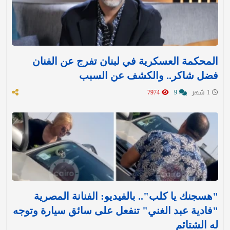
المحكمة العسكرية في لبنان تفرج عن الفنان
فضل شاكر.. والكشف عن السبب
1 شهر
9
7974
"هسجنك يا كلب".. بالفيديو: الفنانة المصرية
"فادية عبد الغني" تنفعل على سائق سيارة وتوجه
له الشتائم