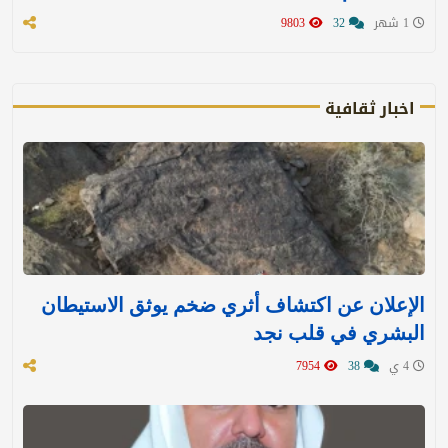
1 شهر
32
9803
اخبار ثقافية
الإعلان عن اكتشاف أثري ضخم يوثق الاستيطان
البشري في قلب نجد
4 ي
38
7954