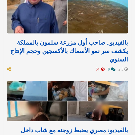
بالفيديو.. صاحب أول مزرعة سلمون بالمملكة
يكشف سر نمو الأسماك بالأكسجين وحجم الإنتاج
السنوي
5 د
0
54
بالفيديو: مصري يضبط زوجته مع شاب داخل