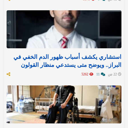
استشاري يكشف أسباب ظهور الدم الخفي في
البراز.. ويوضح متى يستدعي منظار القولون
22 س
11
5262