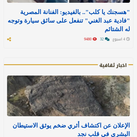
"هسجنك يا كلب".. بالفيديو: الفنانة المصرية
"فادية عبد الغني" تنفعل على سائق سيارة وتوجه
له الشتائم
4 اسبوع
32
9480
اخبار ثقافية
الإعلان عن اكتشاف أثري ضخم يوثق الاستيطان
البشري في قلب نجد