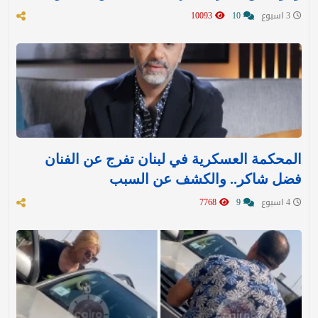
3 اسبوع
10
10093
المحكمة العسكرية في لبنان تفرج عن الفنان
فضل شاكر.. والكشف عن السبب
4 اسبوع
9
7768