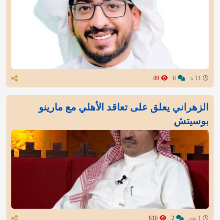
11 د
0
89
الزهراني يعلق على تعاقد الأهلي مع مارينو
بوسيتش
1 س
2
810