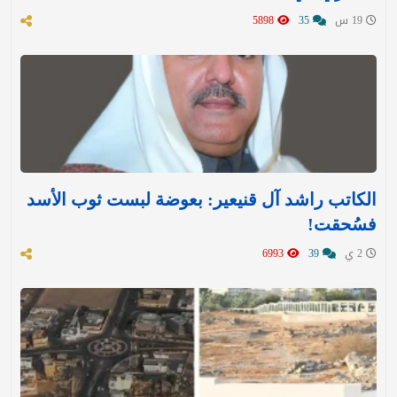
19 س
35
5898
الكاتب راشد آل قنيعير: بعوضة لبست ثوب الأسد
فسُحقت!
2 ي
39
6993