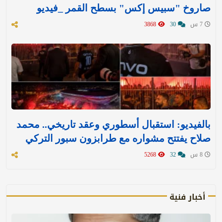
صاروخ "سبيس إكس" بسطح القمر _فيديو
7 س
30
3868
بالفيديو: استقبال أسطوري وعقد تاريخي.. محمد
صلاح يفتتح مشواره مع طرابزون سبور التركي
8 س
32
5268
أخبار فنية