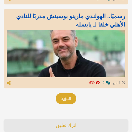
رسميًا.. الهولندي مارينو بوسيتش مدربًا للنادي
الأهلي خلفا لـ يايسله
1 س
2
630
المزيد
اترك تعليق