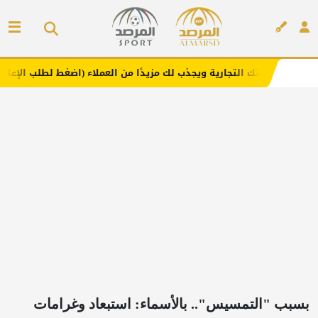
التجارية ويجذب لك مزيدًا من العملاء (اضغط لطلب الإعلان)
م
إعلان
بسبب "التمسيس".. بالأسماء: استبعاد وغرامات