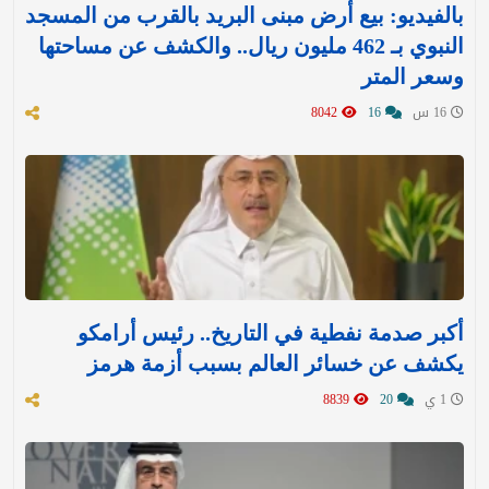
بالفيديو: بيع أرض مبنى البريد بالقرب من المسجد
النبوي بـ 462 مليون ريال.. والكشف عن مساحتها
وسعر المتر
16 س
16
8042
أكبر صدمة نفطية في التاريخ.. رئيس أرامكو
يكشف عن خسائر العالم بسبب أزمة هرمز
1 ي
20
8839