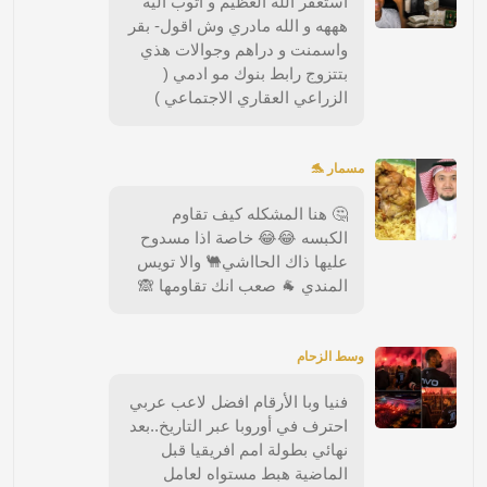
استغفر الله العظيم و اتوب اليه
هههه و الله مادري وش اقول- بقر
واسمنت و دراهم وجوالات هذي
بتتزوج رابط بنوك مو ادمي (
الزراعي العقاري الاجتماعي )
مسمار 🐬
🤔 هنا المشكله كيف تقاوم
الكبسه 😂😂 خاصة اذا مسدوح
عليها ذاك الحااشي🐫 والا تويس
المندي 🐐 صعب انك تقاومها 🙈
وسط الزحام
فنيا وبا الأرقام افضل لاعب عربي
احترف في أوروبا عبر التاريخ..بعد
نهائي بطولة امم افريقيا قبل
الماضية هبط مستواه لعامل