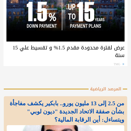
عرض لفترة محدودة مقدم 1.5% و تقسيط علي 15
سنة
TMG
المرصد الرياضية
من 2.5 إلى 13 مليون يورو.. بابكير يكشف مفاجأة
بشأن صفقة الاتحاد الجديدة "ديون لوبي"
ويتساءل: أين الرقابة المالية؟