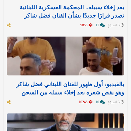
بعد إخلاء سبيله.. المحكمة العسكرية اللبنانية
تصدر قرارًا جديدًا بشأن الفنان فضل شاكر
3 اسبوع
15
9855
بالفيديو: أول ظهور للفنان اللبناني فضل شاكر
وهو يقص شعره بعد إخلاء سبيله من السجن
3 اسبوع
10
10246