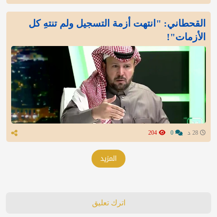
القحطاني: "انتهت أزمة التسجيل ولم تنتهِ كل
الأزمات"!
28 د
0
204
المزيد
اترك تعليق