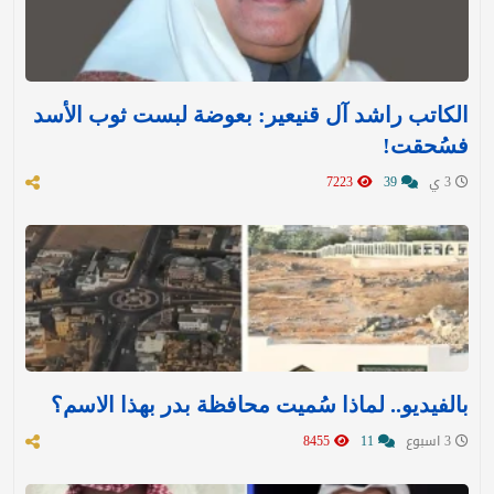
الكاتب راشد آل قنيعير: بعوضة لبست ثوب الأسد
فسُحقت!
3 ي
39
7223
بالفيديو.. لماذا سُميت محافظة بدر بهذا الاسم؟
3 اسبوع
11
8455