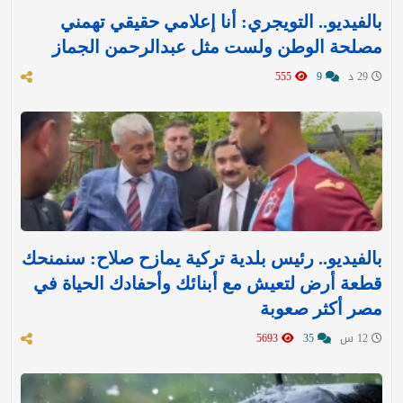
بالفيديو.. التويجري: أنا إعلامي حقيقي تهمني
مصلحة الوطن ولست مثل عبدالرحمن الجماز
29 د
9
555
بالفيديو.. رئيس بلدية تركية يمازح صلاح: سنمنحك
قطعة أرض لتعيش مع أبنائك وأحفادك الحياة في
مصر أكثر صعوبة
12 س
35
5693