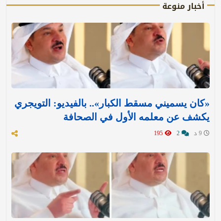
أخبار منوعة
«كان يسميني مسقط الكبار».. بالفيديو: التويجري
يكشف عن معلمه الأول في الصحافة
9 د
2
195