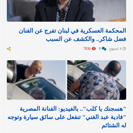
المحكمة العسكرية في لبنان تفرج عن الفنان
فضل شاكر.. والكشف عن السبب
4 اسبوع
9
7836
"هسجنك يا كلب".. بالفيديو: الفنانة المصرية
"فادية عبد الغني" تنفعل على سائق سيارة وتوجه
له الشتائم