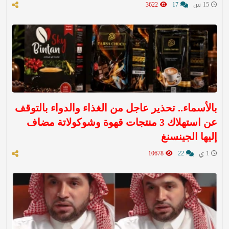
15 س
17
3622
بالأسماء.. تحذير عاجل من الغذاء والدواء بالتوقف
عن استهلاك 3 منتجات قهوة وشوكولاتة مضاف
إليها الجينسنغ
1 ي
22
10678