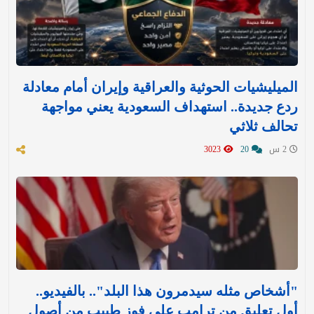
الميليشيات الحوثية والعراقية وإيران أمام معادلة
ردع جديدة.. استهداف السعودية يعني مواجهة
تحالف ثلاثي
2 س
20
3023
"أشخاص مثله سيدمرون هذا البلد".. بالفيديو..
أول تعليق من ترامب على فوز طبيب من أصول