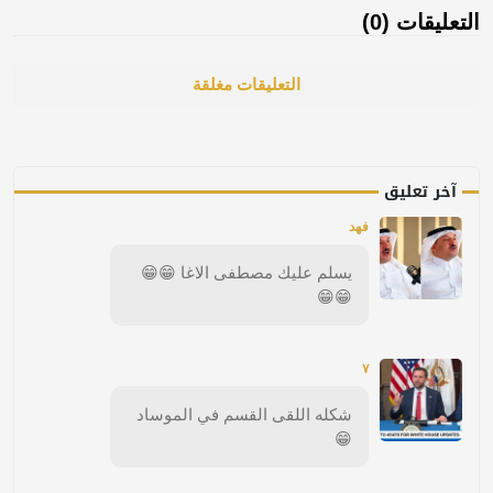
التعليقات (0)
التعليقات مغلقة
آخر تعليق
فهد
يسلم عليك مصطفى الاغا 😁😁
😁😁
٧
شكله اللقى القسم في الموساد
😁