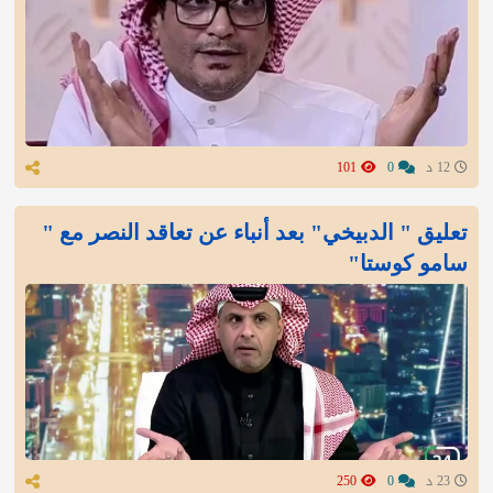
12 د
0
101
تعليق " الدبيخي" بعد أنباء عن تعاقد النصر مع "
سامو كوستا"
23 د
0
250