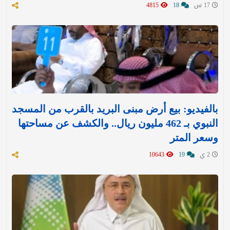
17 س
18
4815
بالفيديو: بيع أرض مبنى البريد بالقرب من المسجد
النبوي بـ 462 مليون ريال.. والكشف عن مساحتها
وسعر المتر
2 ي
19
10643