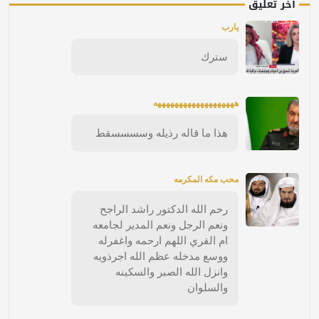
آخر تعليق
يارب
سترك
هههههههههههههههههههه
هذا ما قاله رذيله وسسسسقط
محب مكه المكرمه
رحم الله الدكتور راشد الراجح
ونعم الرجل ونعم المدير لجامعه
ام القري اللهم ارحمه واغفرله
ووسع مدخله عظم الله اجرذويه
وانزل الله الصبر والسكينه
والسلوان