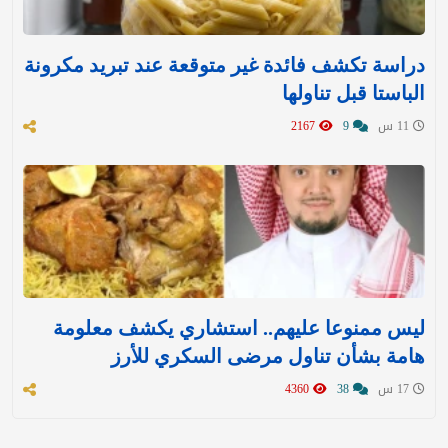
دراسة تكشف فائدة غير متوقعة عند تبريد مكرونة
الباستا قبل تناولها
11 س
9
2167
ليس ممنوعا عليهم.. استشاري يكشف معلومة
هامة بشأن تناول مرضى السكري للأرز
17 س
38
4360