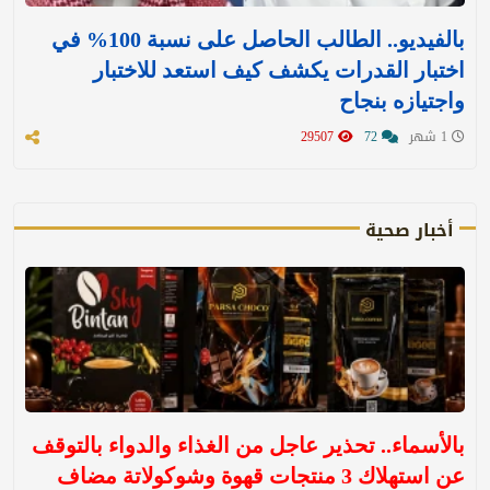
بالفيديو.. الطالب الحاصل على نسبة 100% في
اختبار القدرات يكشف كيف استعد للاختبار
واجتيازه بنجاح
1 شهر
72
29507
أخبار صحية
بالأسماء.. تحذير عاجل من الغذاء والدواء بالتوقف
عن استهلاك 3 منتجات قهوة وشوكولاتة مضاف