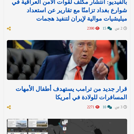
بالفيديو: انتشار مكثف لقوات الأمن العراقية في
شوارع بغداد تزامنًا مع تقارير عن استعداد
ميليشيات موالية لإيران لتنفيذ هجمات
2 س
15
2390
قرار جديد من ترامب يستهدف أطفال الأمهات
المسافرات للولادة في أمريكا
3 س
10
2271