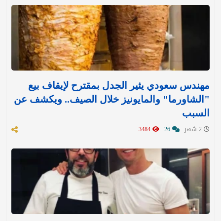
مهندس سعودي يثير الجدل بمقترح لإيقاف بيع
"الشاورما" والمايونيز خلال الصيف.. ويكشف عن
السبب
2 شهر
26
3484