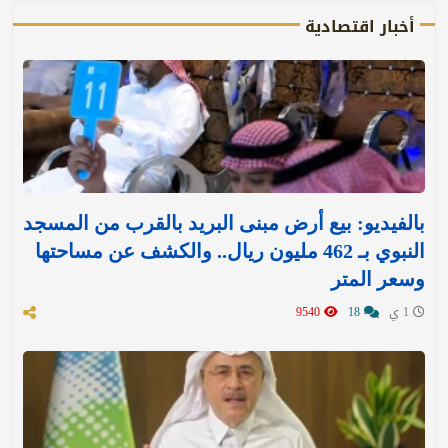
أخبار اقتصادية
بالفيديو: بيع أرض مبنى البريد بالقرب من المسجد
النبوي بـ 462 مليون ريال.. والكشف عن مساحتها
وسعر المتر
1 ي
18
9540