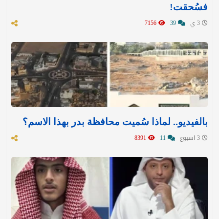
فسُحقت!
3 ي
39
7156
بالفيديو.. لماذا سُميت محافظة بدر بهذا الاسم؟
3 اسبوع
11
8391