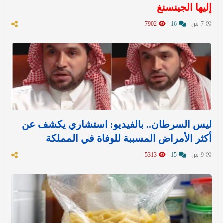
إليها الجينسنغ
7 س
16
7902
ليس السرطان.. بالفيديو: استشاري يكشف عن
أكثر الأمراض المسببة للوفاة في المملكة
9 س
15
5313