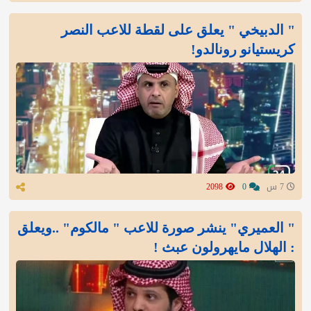
" الدبيخي " يعلق على لقطة للاعب النصر
كريستيانو رونالدو!
7 س
0
2098
" العميري" ينشر صورة للاعب " مالكوم" ..ويعلق
: الهلال مايهرولون عبث !