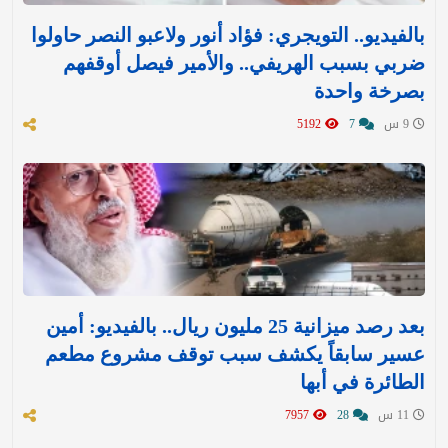
بالفيديو.. التويجري: فؤاد أنور ولاعبو النصر حاولوا
ضربي بسبب الهريفي.. والأمير فيصل أوقفهم
بصرخة واحدة
9 س
7
5192
بعد رصد ميزانية 25 مليون ريال.. بالفيديو: أمين
عسير سابقاً يكشف سبب توقف مشروع مطعم
الطائرة في أبها
11 س
28
7957