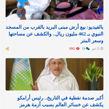
بالفيديو: بيع أرض مبنى البريد بالقرب من المسجد
النبوي بـ 462 مليون ريال.. والكشف عن مساحتها
وسعر المتر
23 س
18
8992
أكبر صدمة نفطية في التاريخ.. رئيس أرامكو
يكشف عن خسائر العالم بسبب أزمة هرمز