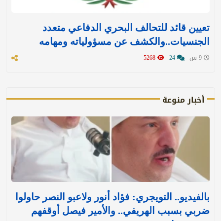
تعيين قائد للتحالف البحري الدفاعي متعدد
الجنسيات..والكشف عن مسؤولياته ومهامه
9 س
24
5268
أخبار منوعة
بالفيديو.. التويجري: فؤاد أنور ولاعبو النصر حاولوا
ضربي بسبب الهريفي.. والأمير فيصل أوقفهم