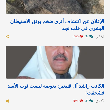
الإعلان عن اكتشاف أثري ضخم يوثق الاستيطان
البشري في قلب نجد
1 ي
37
6393
الكاتب راشد آل قنيعير: بعوضة لبست ثوب الأسد
فسُحقت!
2 ي
39
7064