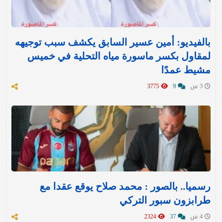
بالفيديو: أمين عسير السابق يكشف سبب توجيهه
لمقاول بكسر ماسورة مياه التحلية في خميس
مشيط عمدًا
3 س
9
3775
رسميا.. بالصور : محمد صلاح يوقع عقدا مع
طرابزون سبور التركي
4 س
37
2324