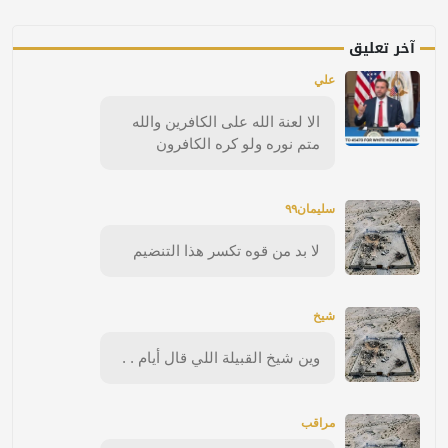
آخر تعليق
علي
الا لعنة الله على الكافرين والله
متم نوره ولو كره الكافرون
سليمان٩٩
لا بد من قوه تكسر هذا التنضيم
شيخ
وين شيخ القبيلة اللي قال أيام . .
مراقب