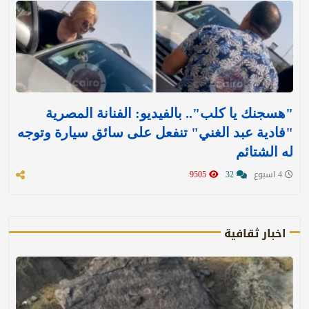
"هسجنك يا كلب".. بالفيديو: الفنانة المصرية
"فادية عبد الغني" تنفعل على سائق سيارة وتوجه
له الشتائم
4 اسبوع
32
9505
اخبار ثقافية