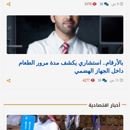
9 س
38
3579
بالأرقام.. استشاري يكشف مدة مرور الطعام
داخل الجهاز الهضمي
11 س
16
4277
أخبار اقتصادية