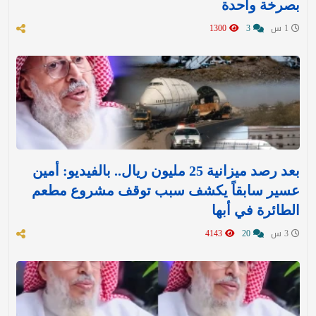
بصرخة واحدة
1 س
3
1300
بعد رصد ميزانية 25 مليون ريال.. بالفيديو: أمين
عسير سابقاً يكشف سبب توقف مشروع مطعم
الطائرة في أبها
3 س
20
4143