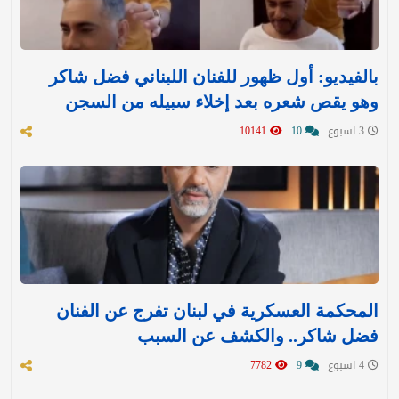
بالفيديو: أول ظهور للفنان اللبناني فضل شاكر
وهو يقص شعره بعد إخلاء سبيله من السجن
3 اسبوع
10
10141
المحكمة العسكرية في لبنان تفرج عن الفنان
فضل شاكر.. والكشف عن السبب
4 اسبوع
9
7782