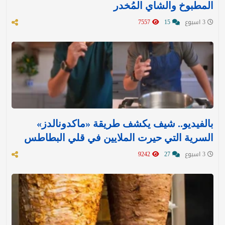
المطبوخ والشاي المُخدر
3 اسبوع
15
7557
بالفيديو.. شيف يكشف طريقة «ماكدونالدز»
السرية التي حيرت الملايين في قلي البطاطس
3 اسبوع
27
9242