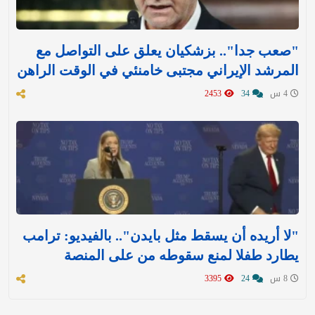
"صعب جدا".. بزشكيان يعلق على التواصل مع
المرشد الإيراني مجتبى خامنئي في الوقت الراهن
4 س
34
2453
"لا أريده أن يسقط مثل بايدن".. بالفيديو: ترامب
يطارد طفلا لمنع سقوطه من على المنصة
8 س
24
3395