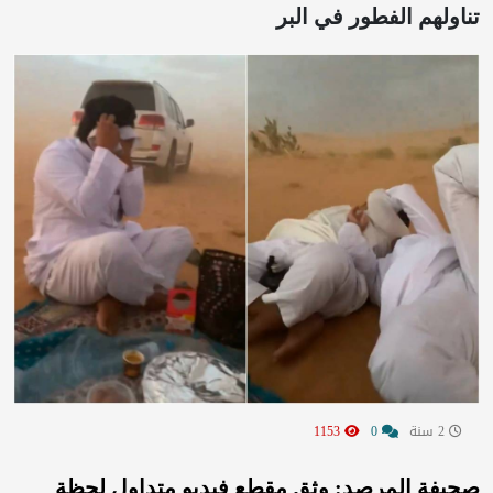
تناولهم الفطور في البر
2 سنة
0
1153
صحيفة المرصد: وثق مقطع فيديو متداول لحظة