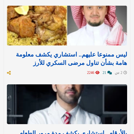
ليس ممنوعا عليهم.. استشاري يكشف معلومة
هامة بشأن تناول مرضى السكري للأرز
2 س
21
2246
بالأرقام.. استشاري يكشف مدة مرور الطعام