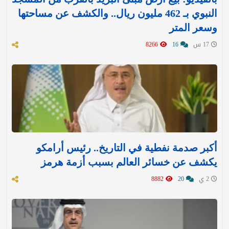
النبوي بـ 462 مليون ريال.. والكشف عن مساحتها
وسعر المتر
17 س
16
8266
أكبر صدمة نفطية في التاريخ.. رئيس أرامكو
يكشف عن خسائر العالم بسبب أزمة هرمز
2 ي
20
8882