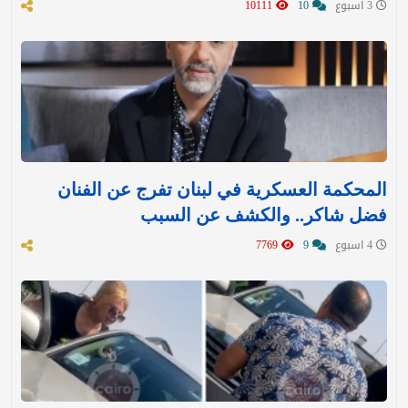
3 اسبوع
10
10111
المحكمة العسكرية في لبنان تفرج عن الفنان
فضل شاكر.. والكشف عن السبب
4 اسبوع
9
7769