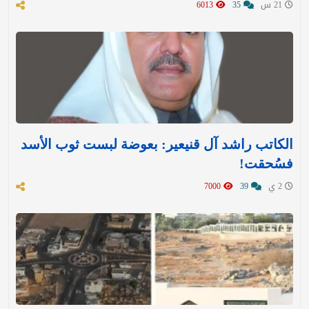
21 س
35
6013
الكاتب راشد آل قنيعير: بعوضة لبست ثوب الأسد
فسُحقت!
2 ي
39
7000