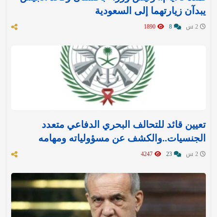
يبدآن زيارتهما إلى السعودية
2 س
8
1890
تعيين قائد للتحالف البحري الدفاعي متعدد
الجنسيات..والكشف عن مسؤولياته ومهامه
2 س
23
4247