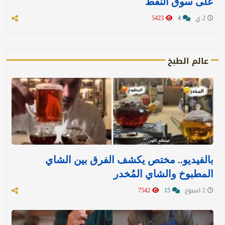
على سوق النفط
2 ي
4
5423
عالم الطبخ
بالفيديو.. مختص يكشف الفرق بين الشاي
المطبوخ والشاي المُخدر
2 اسبوع
15
7542