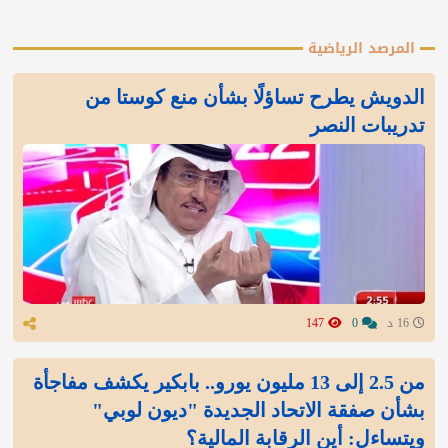
المرصد الرياضية
الدويش يطرح تساؤلًا بشأن منع كوستا من
تدريبات النصر
16 د
0
147
من 2.5 إلى 13 مليون يورو.. بابكير يكشف مفاجأة
بشأن صفقة الاتحاد الجديدة "ديون لوبي"
ويتساءل: أين الرقابة المالية؟