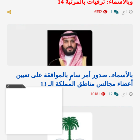
وبالأسماء: ترقيات بالمرتبة 14
1 ي
1
6552
بالأسماء.. صدور أمر سامٍ بالموافقة على تعيين
أعضاء مجالس مناطق المملكة الـ 13
1 ي
12
10181