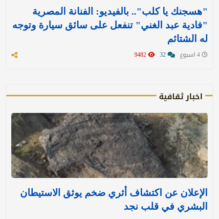
"هسجنك يا كلب".. بالفيديو: الفنانة المصرية
"فادية عبد الغني" تنفعل على سائق سيارة وتوجه
له الشتائم
4 اسبوع
32
9482
اخبار ثقافية
الإعلان عن اكتشاف أثري ضخم يوثق الاستيطان
البشري في قلب نجد