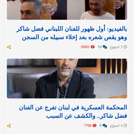
بالفيديو: أول ظهور للفنان اللبناني فضل شاكر
وهو يقص شعره بعد إخلاء سبيله من السجن
3 اسبوع
10
10093
المحكمة العسكرية في لبنان تفرج عن الفنان
فضل شاكر.. والكشف عن السبب
4 اسبوع
9
7768