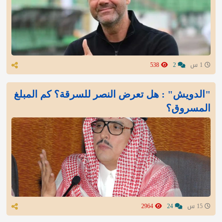
1 س
2
538
"الدويش" : هل تعرض النصر للسرقة؟ كم المبلغ
المسروق؟
15 س
24
2964