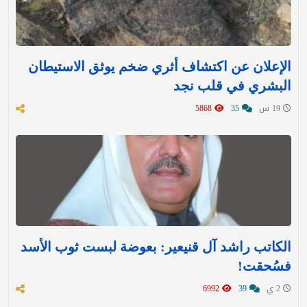
الإعلان عن اكتشاف أثري ضخم يوثق الاستيطان
البشري في قلب نجد
19 س
35
5868
الكاتب راشد آل قنيعير: بعوضة لبست ثوب الأسد
فسُحقت!
2 ي
39
6992