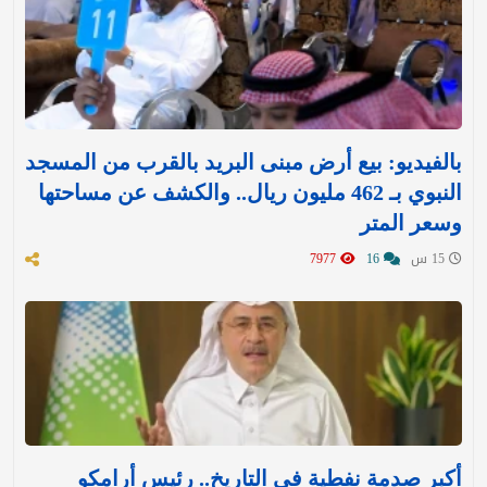
بالفيديو: بيع أرض مبنى البريد بالقرب من المسجد
النبوي بـ 462 مليون ريال.. والكشف عن مساحتها
وسعر المتر
15 س
16
7977
أكبر صدمة نفطية في التاريخ.. رئيس أرامكو