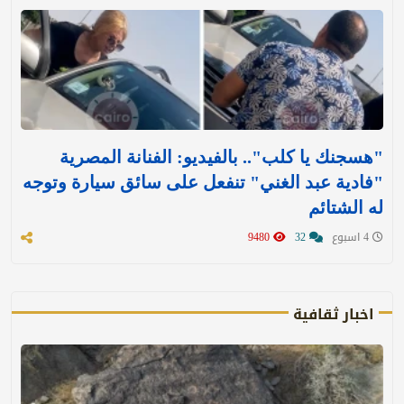
"هسجنك يا كلب".. بالفيديو: الفنانة المصرية
"فادية عبد الغني" تنفعل على سائق سيارة وتوجه
له الشتائم
4 اسبوع
32
9480
اخبار ثقافية