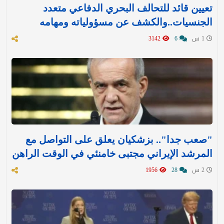
تعيين قائد للتحالف البحري الدفاعي متعدد
الجنسيات..والكشف عن مسؤولياته ومهامه
1 س
6
3142
"صعب جدا".. بزشكيان يعلق على التواصل مع
المرشد الإيراني مجتبى خامنئي في الوقت الراهن
2 س
28
1956