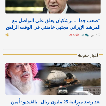
"صعب جدا".. بزشكيان يعلق على التواصل مع
المرشد الإيراني مجتبى خامنئي في الوقت الراهن
7 س
38
2905
أخبار منوعة
بعد رصد ميزانية 25 مليون ريال.. بالفيديو: أمين