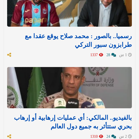
رسميا.. بالصور : محمد صلاح يوقع عقدا مع
طرابزون سبور التركي
1 س
28
1337
بالفيديو.. المالكي: أي عمليات إرهابية أو إرهاب
بحري ستتأثر به جميع دول العالم
2 س
24
1310