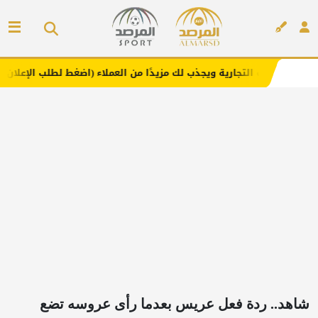
ارية ويجذب لك مزيدًا من العملاء (اضغط لطلب الإعلان)
مفار
إعلان
شاهد.. ردة فعل عريس بعدما رأى عروسه تضع