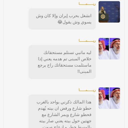
ريـــــمـــــا
انشغل بحرب إيران وإلا كان وش
يسوي وش يقول😂
ريـــــمـــــا
ليه ماتبي تستلم مستحقاتك
خلاص المبنى تم هدمه يعني إذا
ماستلمت مستحقاتك راح يرجع
المبنى!!
ريـــــمـــــا
هذا المالك ذكرني بواحد بالغرب
حطو شارع ورفض ان بيته يُهدم
فحطو شارع ويمر الشارع مع
جهتين حول بيته يعني صار بيته
بالوسط خطر و إزعاج صوت