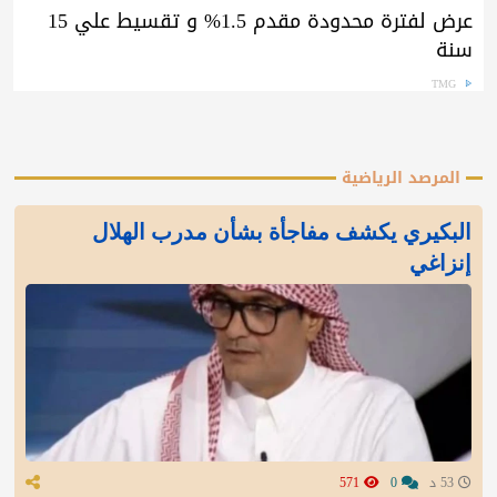
عرض لفترة محدودة مقدم 1.5% و تقسيط علي 15
سنة
TMG
المرصد الرياضية
البكيري يكشف مفاجأة بشأن مدرب الهلال
إنزاغي
53 د
0
571