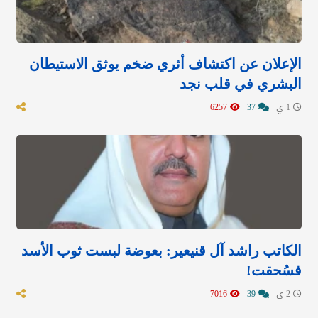
الإعلان عن اكتشاف أثري ضخم يوثق الاستيطان
البشري في قلب نجد
1 ي
37
6257
الكاتب راشد آل قنيعير: بعوضة لبست ثوب الأسد
فسُحقت!
2 ي
39
7016