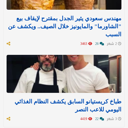
مهندس سعودي يثير الجدل بمقترح لإيقاف بيع
"الشاورما" والمايونيز خلال الصيف.. ويكشف عن
السبب
2 شهر
26
3463
طباخ كريستيانو السابق يكشف النظام الغذائي
اليومي للاعب النصر
3 شهر
22
4419