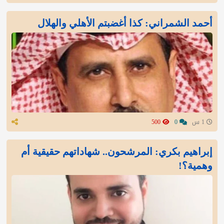
أحمد الشمراني: كذا أغضبتم الأهلي والهلال
1 س
0
500
إبراهيم بكري: المرشحون.. شهاداتهم حقيقية أم
وهمية؟!