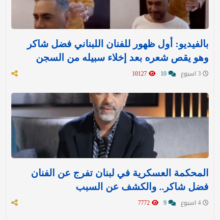
بالفيديو: أول ظهور للفنان اللبناني فضل شاكر
وهو يقص شعره بعد إخلاء سبيله من السجن
3 اسبوع
10
10127
المحكمة العسكرية في لبنان تفرج عن الفنان
فضل شاكر.. والكشف عن السبب
4 اسبوع
9
7772