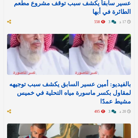
عسير سابقاً يكشف سبب توقف مشروع مطعم
الطائرة في أبها
17 د
3
558
بالفيديو: أمين عسير السابق يكشف سبب توجيهه
لمقاول بكسر ماسورة مياه التحلية في خميس
مشيط عمدًا
20 د
3
495