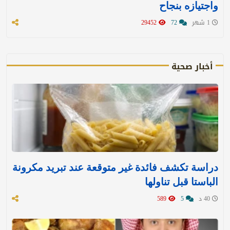
واجتيازه بنجاح
1 شهر
72
29452
أخبار صحية
دراسة تكشف فائدة غير متوقعة عند تبريد مكرونة
الباستا قبل تناولها
40 د
5
589