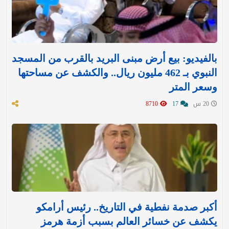
بالفيديو: بيع أرض مبنى البريد بالقرب من المسجد
النبوي بـ 462 مليون ريال.. والكشف عن مساحتها
وسعر المتر
20 س
17
8710
أكبر صدمة نفطية في التاريخ.. رئيس أرامكو
يكشف عن خسائر العالم بسبب أزمة هرمز