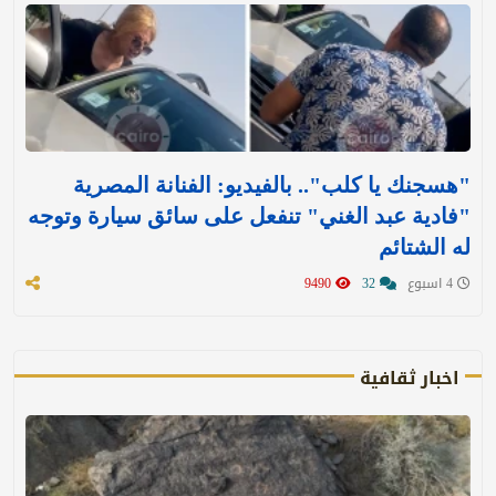
"هسجنك يا كلب".. بالفيديو: الفنانة المصرية
"فادية عبد الغني" تنفعل على سائق سيارة وتوجه
له الشتائم
4 اسبوع
32
9490
اخبار ثقافية