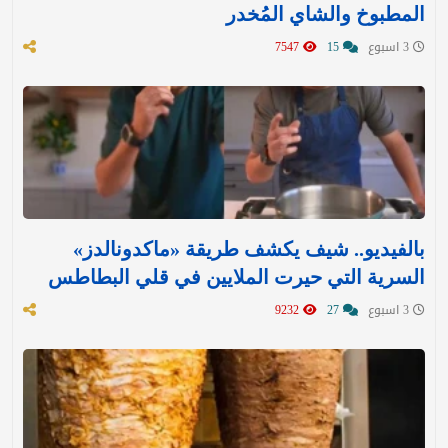
المطبوخ والشاي المُخدر
3 اسبوع
15
7547
بالفيديو.. شيف يكشف طريقة «ماكدونالدز»
السرية التي حيرت الملايين في قلي البطاطس
3 اسبوع
27
9232