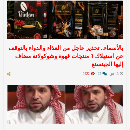
بالأسماء.. تحذير عاجل من الغذاء والدواء بالتوقف
عن استهلاك 3 منتجات قهوة وشوكولاتة مضاف
إليها الجينسنغ
13 س
22
9422