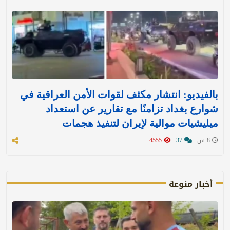
بالفيديو: انتشار مكثف لقوات الأمن العراقية في
شوارع بغداد تزامنًا مع تقارير عن استعداد
ميليشيات موالية لإيران لتنفيذ هجمات
8 س
37
4555
أخبار منوعة