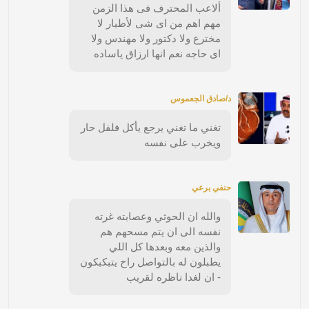
ألاعب المحترف فى هذا الزمن
مهم اهم من اى شى لأطيار لا
مخترع ولا دكتور ولا مهندس ولا
اى حاجه نعم انها ارزاق ياساده
د/صادق الجعموس
تغني ما تغني يرجع يأكل فلفل حار
ويخرب على نفسه
حنفي برعي
والله ان الحوثي وعصابته غرته
نفسه الى ان يتم مسحهم هم
والذين معه وبعدها كل اللي
يطبلون له بالتواصل راح يتبكبكون
- ان لغدا ناظره لقريب