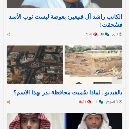
الكاتب راشد آل قنيعير: بعوضة لبست ثوب الأسد
فسُحقت!
3 ي
39
7178
بالفيديو.. لماذا سُميت محافظة بدر بهذا الاسم؟
3 اسبوع
11
8421