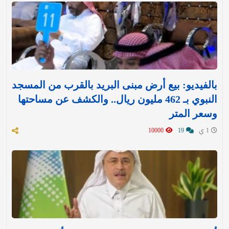
بالفيديو: بيع أرض مبنى البريد بالقرب من المسجد
النبوي بـ 462 مليون ريال.. والكشف عن مساحتها
وسعر المتر
1 ي
19
10000