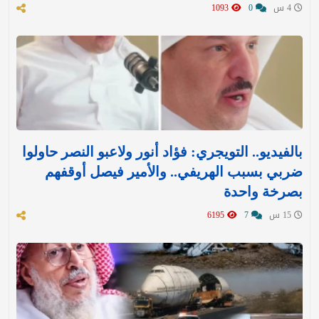
4 س
0
1093
بالفيديو.. التويجري: فؤاد أنور ولاعبو النصر حاولوا
ضربي بسبب الهريفي.. والأمير فيصل أوقفهم
بصرخة واحدة
15 س
7
6195