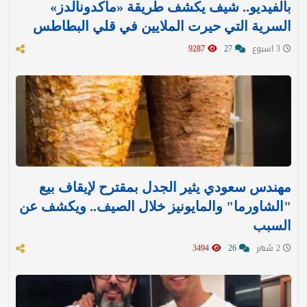
بالفيديو.. شيف يكشف طريقة «ماكدونالدز»
السرية التي حيرت الملايين في قلي البطاطس
3 اسبوع
27
9287
مهندس سعودي يثير الجدل بمقترح لإيقاف بيع
"الشاورما" والمايونيز خلال الصيف.. ويكشف عن
السبب
2 شهر
26
3494