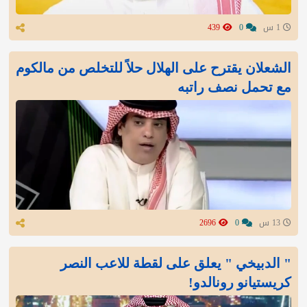
1 س
0
439
الشعلان يقترح على الهلال حلاً للتخلص من مالكوم
مع تحمل نصف راتبه
13 س
0
2696
" الدبيخي " يعلق على لقطة للاعب النصر
كريستيانو رونالدو!