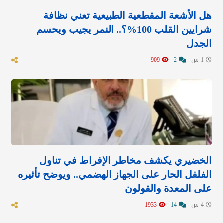
هل الأشعة المقطعية الطبيعية تعني نظافة
شرايين القلب 100%؟.. النمر يجيب ويحسم
الجدل
1 س
2
909
الخضيري يكشف مخاطر الإفراط في تناول
الفلفل الحار على الجهاز الهضمي.. ويوضح تأثيره
على المعدة والقولون
4 س
14
1933