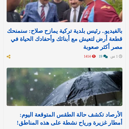
بالفيديو.. رئيس بلدية تركية يمازح صلاح: سنمنحك
قطعة أرض لتعيش مع أبنائك وأحفادك الحياة في
مصر أكثر صعوبة
1 س
19
1414
الأرصاد تكشف حالة الطقس المتوقعة اليوم:
أمطار غزيرة ورياح نشطة على هذه المناطق!