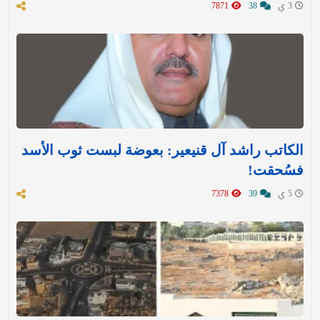
3 ي
38
7871
الكاتب راشد آل قنيعير: بعوضة لبست ثوب الأسد
فسُحقت!
5 ي
39
7378