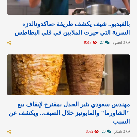
بالفيديو.. شيف يكشف طريقة «ماكدونالدز»
السرية التي حيرت الملايين في قلي البطاطس
3 اسبوع
27
9517
مهندس سعودي يثير الجدل بمقترح لإيقاف بيع
"الشاورما" والمايونيز خلال الصيف.. ويكشف عن
السبب
2 شهر
26
3582