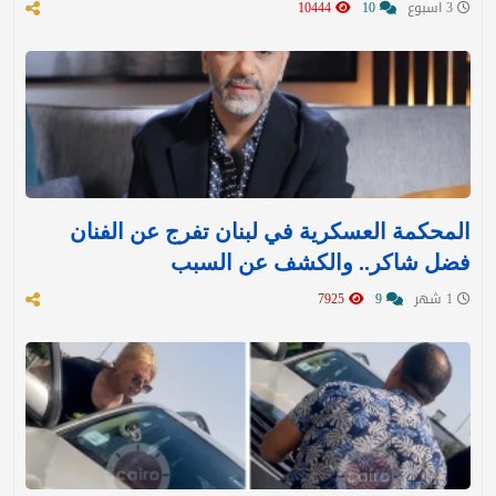
3 اسبوع
10
10444
المحكمة العسكرية في لبنان تفرج عن الفنان
فضل شاكر.. والكشف عن السبب
1 شهر
9
7925