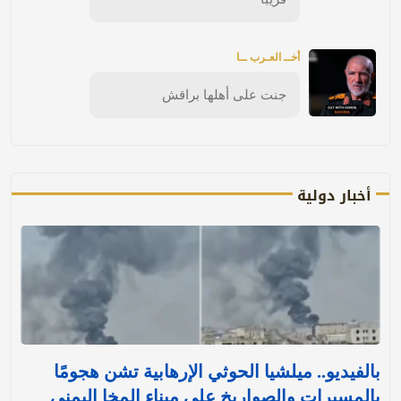
أخــ العـرب ــا
جنت على أهلها براقش
أخبار دولية
بالفيديو.. ميلشيا الحوثي الإرهابية تشن هجومًا
بالمسيرات والصواريخ على ميناء المخا اليمني