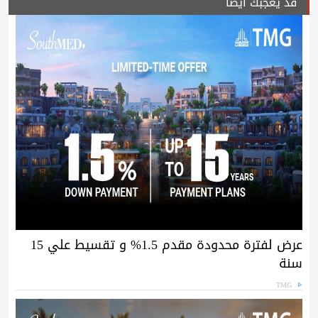
قد يعجبك ايضا
عرض لفترة محدودة مقدم 1.5% و تقسيط علي 15
سنة
TMG