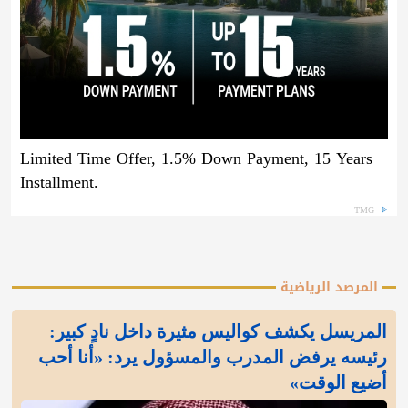
Limited Time Offer, 1.5% Down Payment, 15 Years
Installment.
TMG
المرصد الرياضية
المريسل يكشف كواليس مثيرة داخل نادٍ كبير:
رئيسه يرفض المدرب والمسؤول يرد: «أنا أحب
أضيع الوقت»