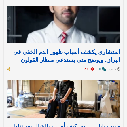
استشاري يكشف أسباب ظهور الدم الخفي في
البراز.. ويوضح متى يستدعي منظار القولون
5 س
10
3298
طبيب ياباني يروي كيف أصيب بالشلل بعد تناول