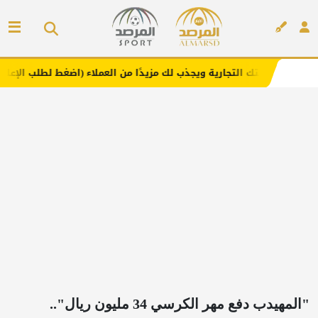
لتجارية ويجذب لك مزيدًا من العملاء (اضغط لطلب الإعلان)
م
إعلان
"المهيدب دفع مهر الكرسي 34 مليون ريال"..