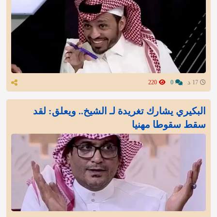
17 د
0
220
البكيري يشارك تغريدة لـ الشيخ.. ويعلق: لقد
سقط سقوطا مهنيا