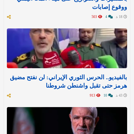
ووقوع إصابات
18 د
4
503
بالفيديو.. الحرس الثوري الإيراني: لن نفتح مضيق
هرمز حتى تقبل واشنطن شروطنا
43 د
10
913