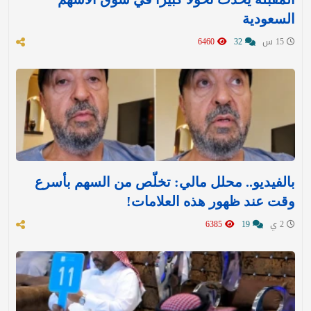
السعودية
15 س
32
6460
بالفيديو.. محلل مالي: تخلّص من السهم بأسرع
وقت عند ظهور هذه العلامات!
2 ي
19
6385