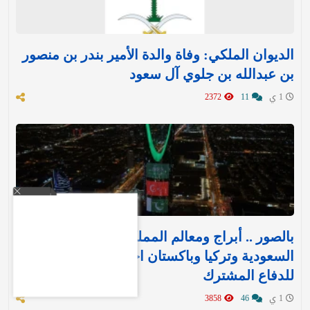
الديوان الملكي: وفاة والدة الأمير بندر بن منصور
بن عبدالله بن جلوي آل سعود
1 ي
11
2372
بالصور .. أبراج ومعالم المملكة تتوشح بأعلام
السعودية وتركيا وباكستان احتفاءً بـ«اتفاقية مكة»
للدفاع المشترك‬⁩ ‏
1 ي
46
3858