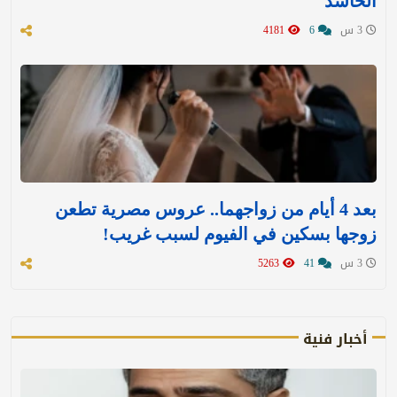
الحاشد"
3 س
6
4181
بعد 4 أيام من زواجهما.. عروس مصرية تطعن
زوجها بسكين في الفيوم لسبب غريب!
3 س
41
5263
أخبار فنية