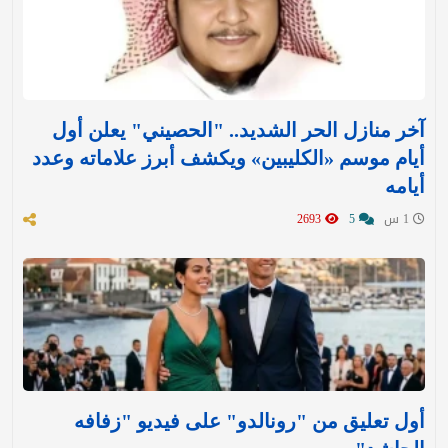
آخر منازل الحر الشديد.. "الحصيني" يعلن أول
أيام موسم «الكليبين» ويكشف أبرز علاماته وعدد
أيامه
1 س
5
2693
أول تعليق من "رونالدو" على فيديو "زفافه