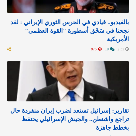
بالفيديو.. قيادي في الحرس الثوري الإيراني : لقد
نجحنا في سَحْق أسطورة "القوة العظمى"
الأمريكية
55 د
10
976
تقارير: إسرائيل تستعد لضرب إيران منفردة حال
تراجع واشنطن.. والجيش الإسرائيلي يحتفظ
بخطط جاهزة