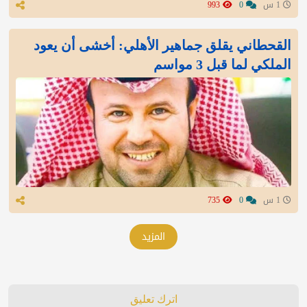
1 س
0
993
القحطاني يقلق جماهير الأهلي: أخشى أن يعود
الملكي لما قبل 3 مواسم
1 س
0
735
المزيد
اترك تعليق