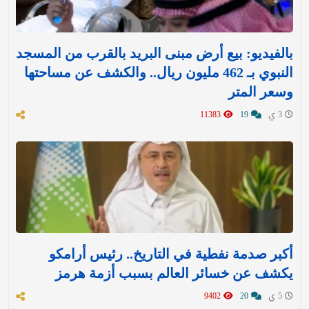
بالفيديو: بيع أرض مبنى البريد بالقرب من المسجد
النبوي بـ 462 مليون ريال.. والكشف عن مساحتها
وسعر المتر
3 ي
19
11383
أكبر صدمة نفطية في التاريخ.. رئيس أرامكو
يكشف عن خسائر العالم بسبب أزمة هرمز
5 ي
20
9402