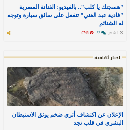
"هسجنك يا كلب".. بالفيديو: الفنانة المصرية
"فادية عبد الغني" تنفعل على سائق سيارة وتوجه
له الشتائم
1 شهر
32
9746
اخبار ثقافية
الإعلان عن اكتشاف أثري ضخم يوثق الاستيطان
البشري في قلب نجد