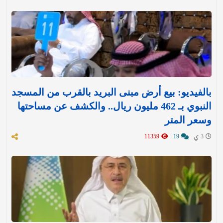
بالفيديو: بيع أرض مبنى البريد بالقرب من المسجد
النبوي بـ 462 مليون ريال.. والكشف عن مساحتها
وسعر المتر
3 ي
19
11359