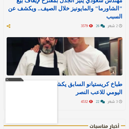
مهندس سعودي يثير الجدل بمقترح لإيقاف بيع
"الشاورما" والمايونيز خلال الصيف.. ويكشف عن
السبب
2 شهر
26
3579
طباخ كريستيانو السابق يكشف النظام الغذائي
اليومي للاعب النصر
3 شهر
22
4532
أخبار مناسبات