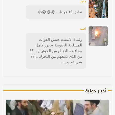
ماجد
تعليق 16 فوبيا....😂😂😂👍
احمد
ولماذا لايتقدم جيش القوات
المسلحة الجنوبية ويحرر كامل
محافظة الضالع من الحوثيين .. ؟؟
من الذي يمنعهم من التحرك .. ؟؟
شي عجيب ...
أخبار دولية