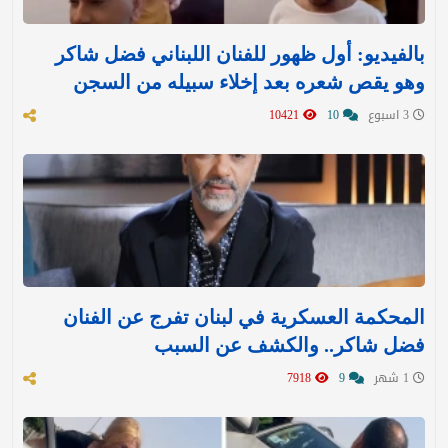
بالفيديو: أول ظهور للفنان اللبناني فضل شاكر
وهو يقص شعره بعد إخلاء سبيله من السجن
3 اسبوع
10
10421
المحكمة العسكرية في لبنان تفرج عن الفنان
فضل شاكر.. والكشف عن السبب
1 شهر
9
7918