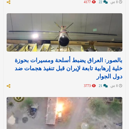
8 س
22
4177
بالصور: العراق يضبط أسلحة ومسيرات بحوزة
خلية إرهابية تابعة لإيران قبل تنفيذ هجمات ضد
دول الجوار
8 س
21
3773