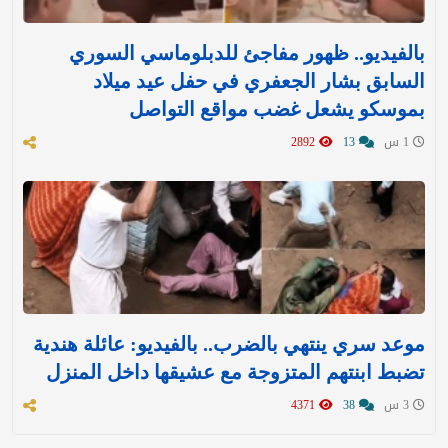
بالفيديو.. ظهور مفاجئ للدبلوماسي السوري
السابق بشار الجعفري في حفل عيد ميلاد
بموسكو يشعل غضب مواقع التواصل
1 س
13
2892
موعد سري ينتهي بالضرب.. بالفيديو: عائلة هندية
تضبط ابنتهم المتزوجة مع عشيقها داخل المنزل
3 س
38
4371