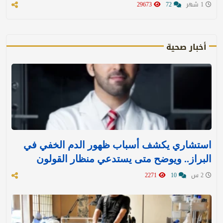
1 شهر
72
29673
أخبار صحية
استشاري يكشف أسباب ظهور الدم الخفي في
البراز.. ويوضح متى يستدعي منظار القولون
2 س
10
2271