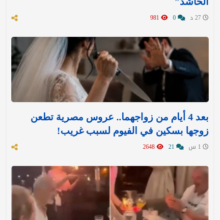
الحاشد"
27 د
0
981
بعد 4 أيام من زواجهما.. عروس مصرية تطعن
زوجها بسكين في الفيوم لسبب غريب!
1 س
21
2648