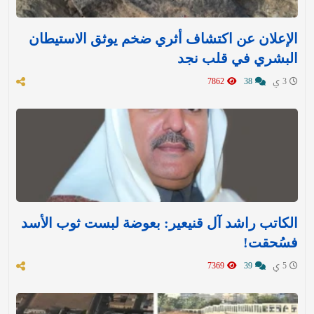
الإعلان عن اكتشاف أثري ضخم يوثق الاستيطان
البشري في قلب نجد
3 ي
38
7862
الكاتب راشد آل قنيعير: بعوضة لبست ثوب الأسد
فسُحقت!
5 ي
39
7369