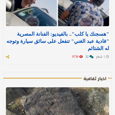
"هسجنك يا كلب".. بالفيديو: الفنانة المصرية
"فادية عبد الغني" تنفعل على سائق سيارة وتوجه
له الشتائم
1 شهر
32
9739
اخبار ثقافية