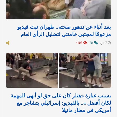
بعد أنباء عن تدهور صحته.. طهران تبث فيديو
مزعومًا لمجتبى خامنئي لتضليل الرأي العام
7 س
20
4408
بسبب عبارة «هتلر كان على حق لو أنهى المهمة
لكان أفضل ».. بالفيديو: إسرائيلي يتشاجر مع
أمريكي في مطار مانيلا