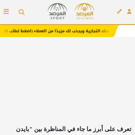
 التجارية ويجذب لك مزيدًا من العملاء (اضغط لطلب الإعلان)
إعلان
تعرف على أبرز ما جاء في المناظرة بين "⁧‫بايدن