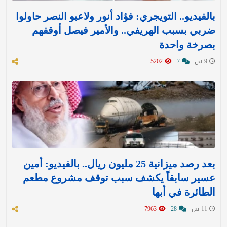
بالفيديو.. التويجري: فؤاد أنور ولاعبو النصر حاولوا
ضربي بسبب الهريفي.. والأمير فيصل أوقفهم
بصرخة واحدة
9 س
7
5202
بعد رصد ميزانية 25 مليون ريال.. بالفيديو: أمين
عسير سابقاً يكشف سبب توقف مشروع مطعم
الطائرة في أبها
11 س
28
7963