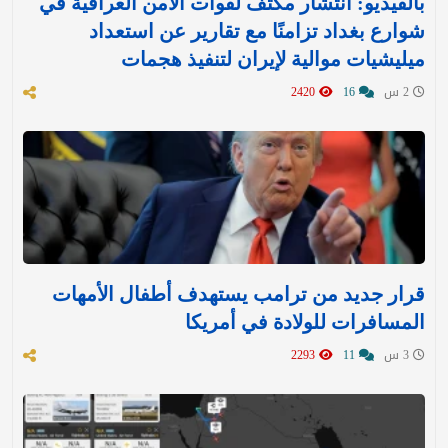
بالفيديو: انتشار مكثف لقوات الأمن العراقية في
شوارع بغداد تزامنًا مع تقارير عن استعداد
ميليشيات موالية لإيران لتنفيذ هجمات
2 س
16
2420
قرار جديد من ترامب يستهدف أطفال الأمهات
المسافرات للولادة في أمريكا
3 س
11
2293