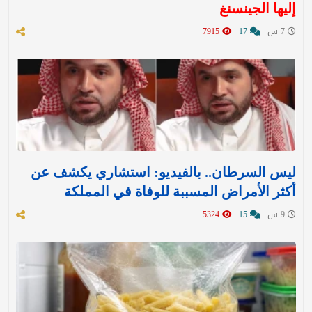
إليها الجينسنغ
7 س
17
7915
ليس السرطان.. بالفيديو: استشاري يكشف عن
أكثر الأمراض المسببة للوفاة في المملكة
9 س
15
5324