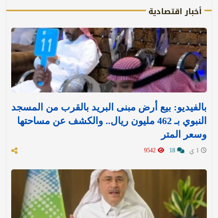
أخبار اقتصادية
بالفيديو: بيع أرض مبنى البريد بالقرب من المسجد
النبوي بـ 462 مليون ريال.. والكشف عن مساحتها
وسعر المتر
1 ي
18
9542