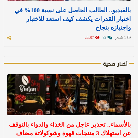
بالفيديو.. الطالب الحاصل على نسبة 100% في
اختبار القدرات يكشف كيف استعد للاختبار
واجتيازه بنجاح
1 شهر
72
29507
أخبار صحية
بالأسماء.. تحذير عاجل من الغذاء والدواء بالتوقف
عن استهلاك 3 منتجات قهوة وشوكولاتة مضاف