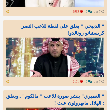
7 س
0
1985
" الدبيخي " يعلق على لقطة للاعب النصر
كريستيانو رونالدو!
7 س
0
2101
" العميري" ينشر صورة للاعب " مالكوم" ..ويعلق
: الهلال مايهرولون عبث !