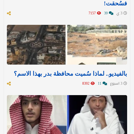
فسُحقت!
3 ي
39
7157
بالفيديو.. لماذا سُميت محافظة بدر بهذا الاسم؟
3 اسبوع
11
8392