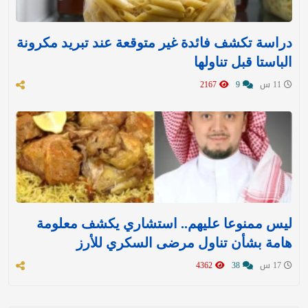
دراسة تكشف فائدة غير متوقعة عند تبريد مكرونة
الباستا قبل تناولها
11 س
9
2167
ليس ممنوعا عليهم.. استشاري يكشف معلومة
هامة بشأن تناول مرضى السكري للأرز
17 س
38
4362