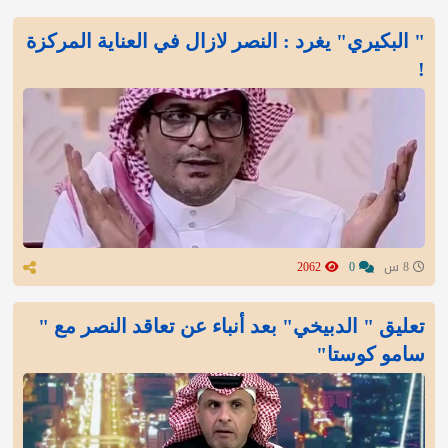
" البكيري" يغرد : النصر لازال في العناية المركزة
!
8 س
0
2062
تعليق " الدبيخي" بعد أنباء عن تعاقد النصر مع "
سامو كوستا"