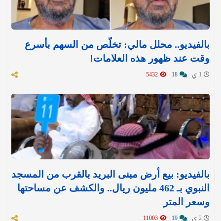
بالفيديو.. محلل مالي: تخلّص من السهم بأسرع
وقت عند ظهور هذه العلامات!
1 ي
18
5432
بالفيديو: بيع أرض مبنى البريد بالقرب من المسجد
النبوي بـ 462 مليون ريال.. والكشف عن مساحتها
وسعر المتر
2 ي
19
11003