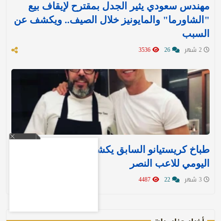
مهندس سعودي يثير الجدل بمقترح لإيقاف بيع
"الشاورما" والمايونيز خلال الصيف.. ويكشف عن
السبب
2 شهر
26
3536
طباخ كريستيانو السابق يكشف النظام الغذائي
اليومي للاعب النصر
3 شهر
22
4487