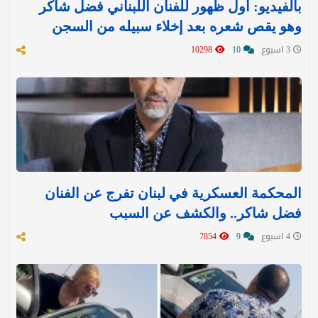
بالفيديو: أول ظهور للفنان اللبناني فضل شاكر
وهو يقص شعره بعد إخلاء سبيله من السجن
3 اسبوع
10
10298
المحكمة العسكرية في لبنان تفرج عن الفنان
فضل شاكر.. والكشف عن السبب
4 اسبوع
9
7854