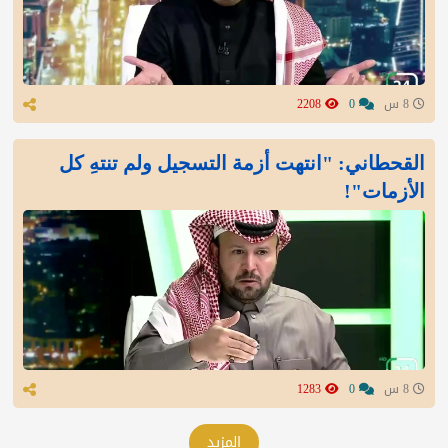
8 س
0
2208
القحطاني: "انتهت أزمة التسجيل ولم تنتهِ كل
الأزمات"!
8 س
0
1283
المزيد