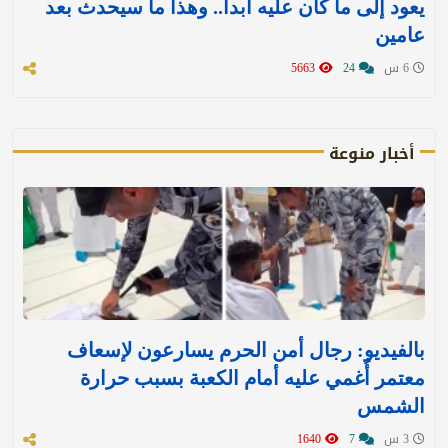
يعود إلى ما كان عليه أبدا.. وهذا ما سيحدث بعد
عامين
6 س
24
5663
أخبار منوعة
بالفيديو: رجال أمن الحرم يسارعون لإسعاف
معتمر أُغمي عليه أمام الكعبة بسبب حرارة
الشمس
3 س
7
1640