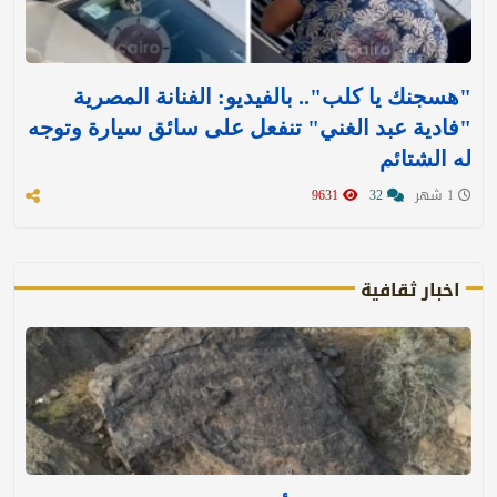
"هسجنك يا كلب".. بالفيديو: الفنانة المصرية
"فادية عبد الغني" تنفعل على سائق سيارة وتوجه
له الشتائم
1 شهر
32
9631
اخبار ثقافية