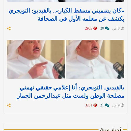
«كان يسميني مسقط الكبار».. بالفيديو: التويجري
يكشف عن معلمه الأول في الصحافة
8 س
20
2905
بالفيديو.. التويجري: أنا إعلامي حقيقي تهمني
مصلحة الوطن ولست مثل عبدالرحمن الجماز
9 س
21
3201
أخبار فنية