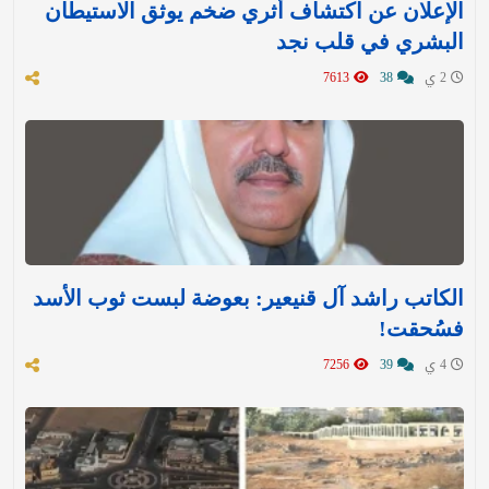
الإعلان عن اكتشاف أثري ضخم يوثق الاستيطان
البشري في قلب نجد
2 ي
38
7613
الكاتب راشد آل قنيعير: بعوضة لبست ثوب الأسد
فسُحقت!
4 ي
39
7256