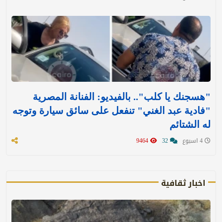
"هسجنك يا كلب".. بالفيديو: الفنانة المصرية
"فادية عبد الغني" تنفعل على سائق سيارة وتوجه
له الشتائم
4 اسبوع
32
9464
اخبار ثقافية