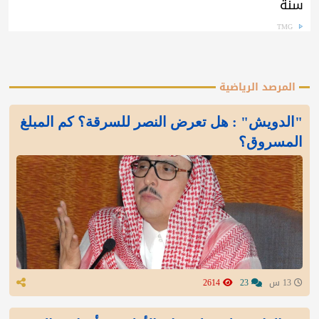
سنة
TMG
المرصد الرياضية
"الدويش" : هل تعرض النصر للسرقة؟ كم المبلغ
المسروق؟
13 س
23
2614