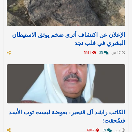
الإعلان عن اكتشاف أثري ضخم يوثق الاستيطان
البشري في قلب نجد
17 س
35
5611
الكاتب راشد آل قنيعير: بعوضة لبست ثوب الأسد
فسُحقت!
2 ي
39
6947