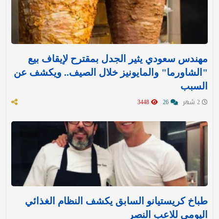
مهندس سعودي يثير الجدل بمقترح لإيقاف بيع
"الشاورما" والمايونيز خلال الصيف.. ويكشف عن
السبب
2 شهر
26
3448
طباخ كريستيانو السابق يكشف النظام الغذائي
اليومي للاعب النصر