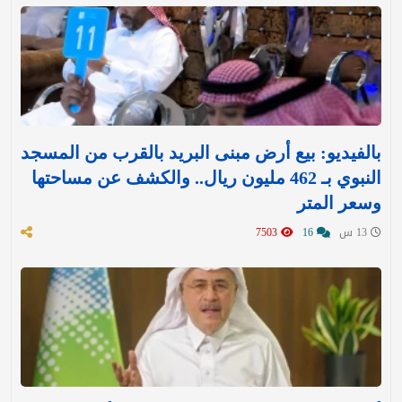
بالفيديو: بيع أرض مبنى البريد بالقرب من المسجد
النبوي بـ 462 مليون ريال.. والكشف عن مساحتها
وسعر المتر
13 س
16
7503