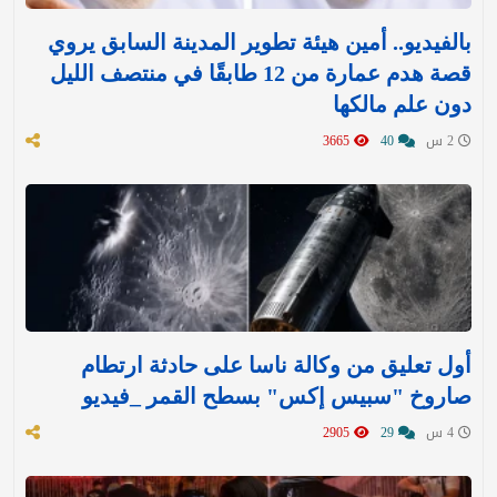
بالفيديو.. أمين هيئة تطوير المدينة السابق يروي
قصة هدم عمارة من 12 طابقًا في منتصف الليل
دون علم مالكها
2 س
40
3665
أول تعليق من وكالة ناسا على حادثة ارتطام
صاروخ "سبيس إكس" بسطح القمر _فيديو
4 س
29
2905