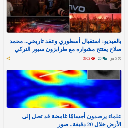
بالفيديو: استقبال أسطوري وعقد تاريخي.. محمد
صلاح يفتتح مشواره مع طرابزون سبور التركي
5 س
26
3905
علماء يرصدون أجسامًا غامضة قد تصل إلى
الأرض خلال 20 دقيقة.. صور