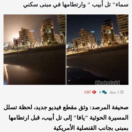
سماء" تل أبيب " وارتطامها في مبنى سكني
2 سنة
0
1267
صحيفة المرصد: وثق مقطع فيديو جديد، لحظة تسلل
المسيرة الحوثية "يافا" إلى تل أبيب، قبل ارتطامها
بمبنى بجانب القنصلية الأمريكية