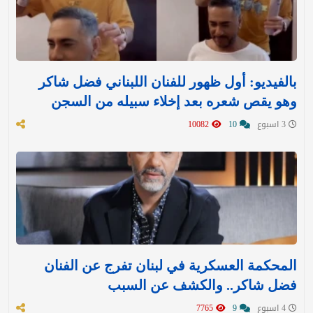
بالفيديو: أول ظهور للفنان اللبناني فضل شاكر
وهو يقص شعره بعد إخلاء سبيله من السجن
3 اسبوع
10
10082
المحكمة العسكرية في لبنان تفرج عن الفنان
فضل شاكر.. والكشف عن السبب
4 اسبوع
9
7765