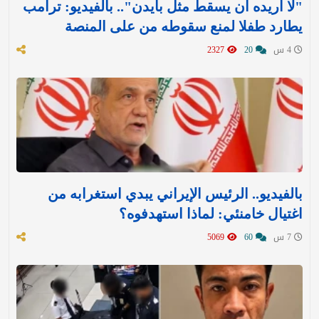
"لا أريده أن يسقط مثل بايدن".. بالفيديو: ترامب
يطارد طفلا لمنع سقوطه من على المنصة
4 س
20
2327
بالفيديو.. الرئيس الإيراني يبدي استغرابه من
اغتيال خامنئي: لماذا استهدفوه؟
7 س
60
5069