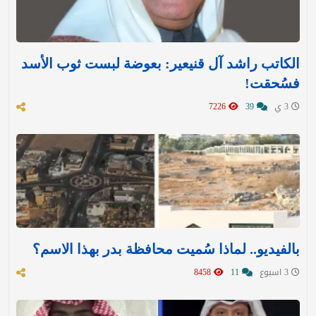
الكاتب راشد آل قنيعير: بعوضة لبست ثوب الأسد
فسُحقت!
3 ي
39
7226
بالفيديو.. لماذا سُميت محافظة بدر بهذا الاسم؟
3 اسبوع
11
8458