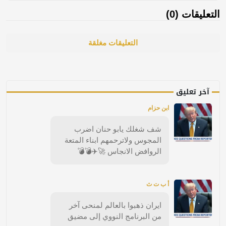
التعليقات (0)
التعليقات مغلقة
آخر تعليق
ابن حزام
شف شغلك يابو حنان اضرب
المجوس ولاترحمهم ابناء المتعة
الروافض الانجاس 🚀✈️💣💣
أ ب ت ث
ايران ذهبوا بالعالم لمنحى آخر
من البرنامج النووي إلى مضيق