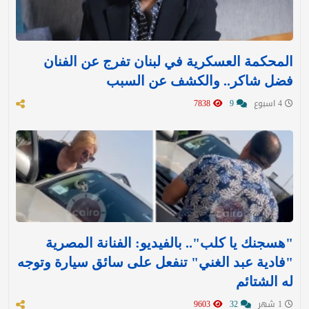
المحكمة العسكرية في لبنان تفرج عن الفنان
فضل شاكر.. والكشف عن السبب
4 اسبوع
9
7838
"هسجنك يا كلب".. بالفيديو: الفنانة المصرية
"فادية عبد الغني" تنفعل على سائق سيارة وتوجه
له الشتائم
1 شهر
32
9603