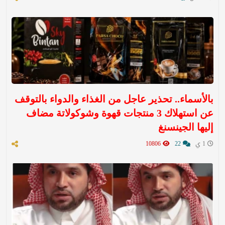
بالأسماء.. تحذير عاجل من الغذاء والدواء بالتوقف
عن استهلاك 3 منتجات قهوة وشوكولاتة مضاف
إليها الجينسنغ
1 ي
22
10806