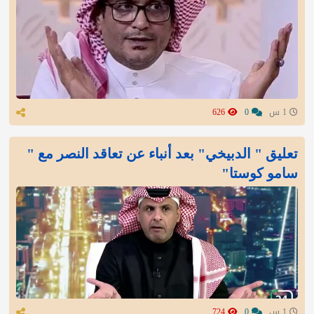
1 س
0
626
تعليق " الدبيخي" بعد أنباء عن تعاقد النصر مع "
سامو كوستا"
1 س
0
724