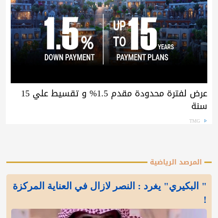
عرض لفترة محدودة مقدم 1.5% و تقسيط علي 15
سنة
TMG
المرصد الرياضية
" البكيري" يغرد : النصر لازال في العناية المركزة
!