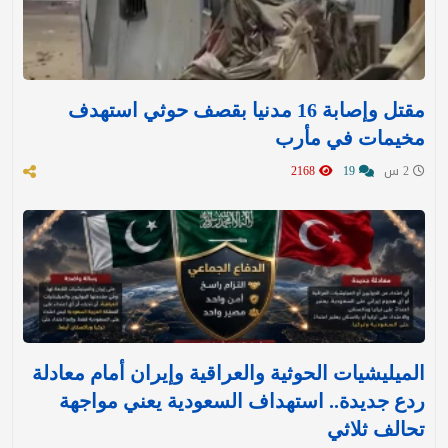
مقتل وإصابة 16 مدنيا بقصف حوثي استهدف
مخيمات في مأرب
2 س
19
2168
الميليشيات الحوثية والعراقية وإيران أمام معادلة
ردع جديدة.. استهداف السعودية يعني مواجهة
تحالف ثلاثي