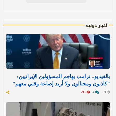
أخبار دولية
بالفيديو.. ترامب يهاجم المسؤولين الإيرانيين:
"كاذبون ومحتالون ولا أريد إضاعة وقتي معهم"
9 د
4
295