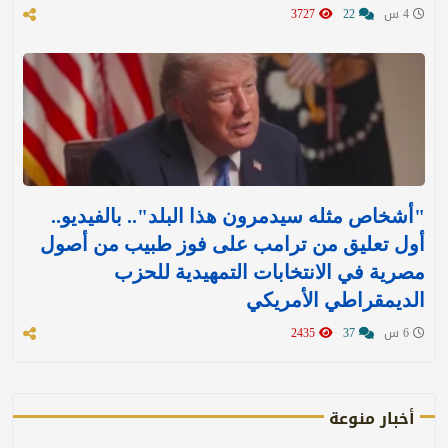
4 س
22
3727
"أشخاص مثله سيدمرون هذا البلد".. بالفيديو..
أول تعليق من ترامب على فوز طبيب من أصول
مصرية في الانتخابات التمهيدية للحزب
الديمقراطي الأمريكي
6 س
37
2435
أخبار منوعة