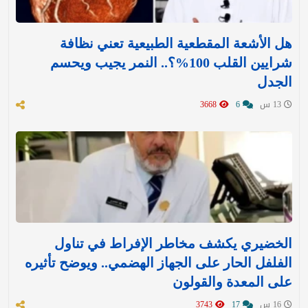
هل الأشعة المقطعية الطبيعية تعني نظافة
شرايين القلب 100%؟.. النمر يجيب ويحسم
الجدل
13 س
6
3668
الخضيري يكشف مخاطر الإفراط في تناول
الفلفل الحار على الجهاز الهضمي.. ويوضح تأثيره
على المعدة والقولون
16 س
17
3743