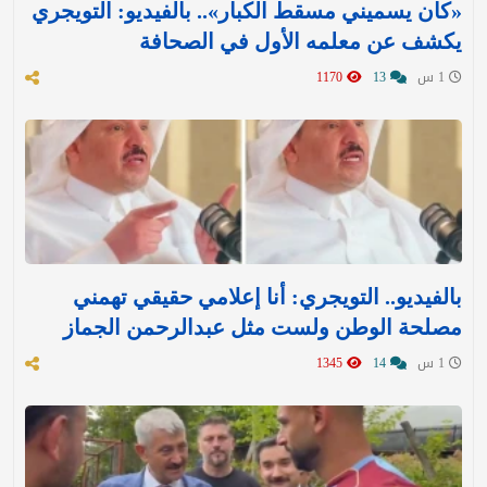
«كان يسميني مسقط الكبار».. بالفيديو: التويجري
يكشف عن معلمه الأول في الصحافة
1 س
13
1170
بالفيديو.. التويجري: أنا إعلامي حقيقي تهمني
مصلحة الوطن ولست مثل عبدالرحمن الجماز
1 س
14
1345