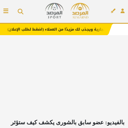
يجذب لك مزيدًا من العملاء (اضغط لطلب الإعلان)
مفارش فند
إعلان
بالفيديو: عضو سابق بالشورى يكشف كيف ستؤثر