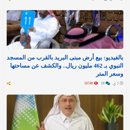
بالفيديو: بيع أرض مبنى البريد بالقرب من المسجد
النبوي بـ 462 مليون ريال.. والكشف عن مساحتها
وسعر المتر
2 ي
19
10749