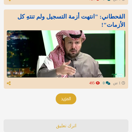
القحطاني: "انتهت أزمة التسجيل ولم تنتهِ كل
الأزمات"!
1 س
0
495
المزيد
اترك تعليق