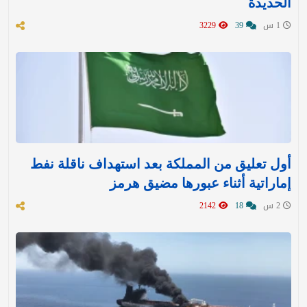
الحديدة
1 س
39
3229
أول تعليق من المملكة بعد استهداف ناقلة نفط
إماراتية أثناء عبورها مضيق هرمز
2 س
18
2142