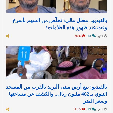
بالفيديو.. محلل مالي: تخلّص من السهم بأسرع
وقت عند ظهور هذه العلامات!
1 ي
18
5806
بالفيديو: بيع أرض مبنى البريد بالقرب من المسجد
النبوي بـ 462 مليون ريال.. والكشف عن مساحتها
وسعر المتر
2 ي
19
11185