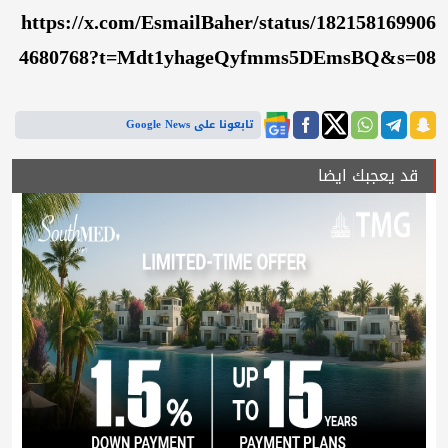
https://x.com/EsmailBaher/status/182158169906
4680768?t=Mdt1yhageQyfmms5DEmsBQ&s=08
تابعونا على Google News
قد يعجبك ايضا