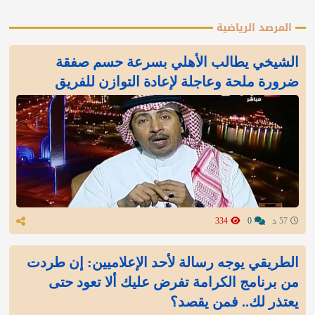
المرصد الرياضية
الشيخي يطالب الأهلي بسرعة حسم صفقة
ضرورة ملحة وعاجلة لإعادة التوازن للفريق
57 د
0
334
الطريقي يوجه رسالة لأحد الإعلاميين: إن طردت
من برنامج الكرامة تفرض عليك ألا تعود حتى
يعتذر لك.. فمن يقصد؟