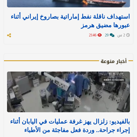
استهداف ناقلة نفط إماراتية بصاروخ إيراني أثناء
عبورها مضيق هرمز
2 س
29
2146
أخبار منوعة
بالفيديو: زلزال يهز غرفة عمليات في اليابان أثناء
إجراء جراحة.. وردة فعل مفاجئة من الأطباء