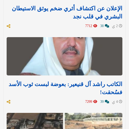
الإعلان عن اكتشاف أثري ضخم يوثق الاستيطان
البشري في قلب نجد
2 ي
38
7712
الكاتب راشد آل قنيعير: بعوضة لبست ثوب الأسد
فسُحقت!
4 ي
39
7299