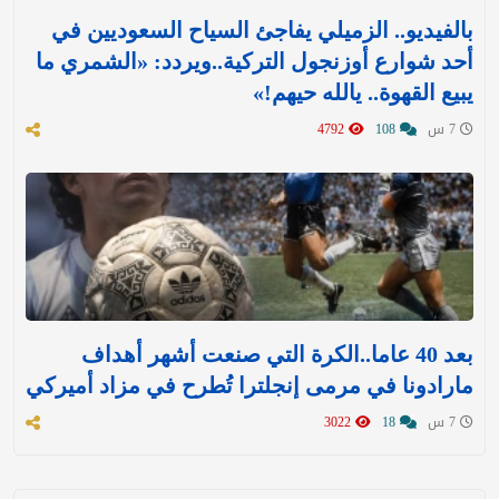
بالفيديو.. الزميلي يفاجئ السياح السعوديين في
أحد شوارع أوزنجول التركية..ويردد: «الشمري ما
يبيع القهوة.. يالله حيهم!»
7 س
108
4792
بعد 40 عاما..الكرة التي صنعت أشهر أهداف
مارادونا في مرمى إنجلترا تُطرح في مزاد أميركي
7 س
18
3022