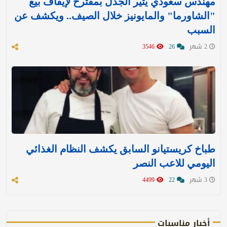
مهندس سعودي يثير الجدل بمقترح لإيقاف بيع
"الشاورما" والمايونيز خلال الصيف.. ويكشف عن
السبب
2 شهر
26
3546
طباخ كريستيانو السابق يكشف النظام الغذائي
اليومي للاعب النصر
3 شهر
22
4499
أخبار مناسبات