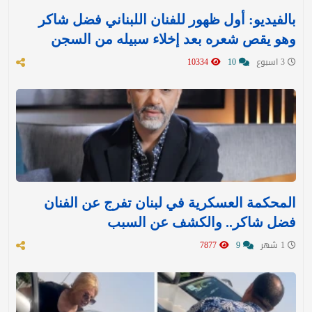
بالفيديو: أول ظهور للفنان اللبناني فضل شاكر
وهو يقص شعره بعد إخلاء سبيله من السجن
3 اسبوع
10
10334
المحكمة العسكرية في لبنان تفرج عن الفنان
فضل شاكر.. والكشف عن السبب
1 شهر
9
7877