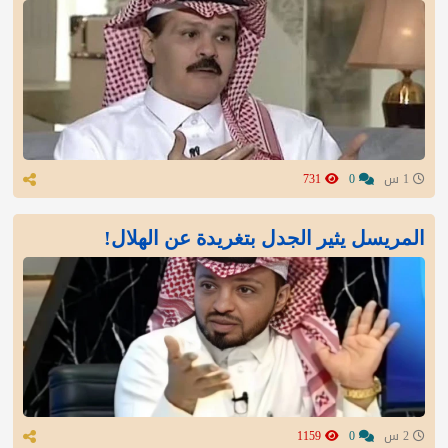
1 س
0
731
المريسل يثير الجدل بتغريدة عن الهلال!
2 س
0
1159