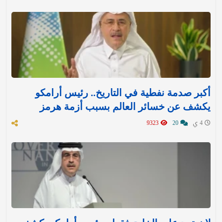
أكبر صدمة نفطية في التاريخ.. رئيس أرامكو
يكشف عن خسائر العالم بسبب أزمة هرمز
4 ي
20
9323