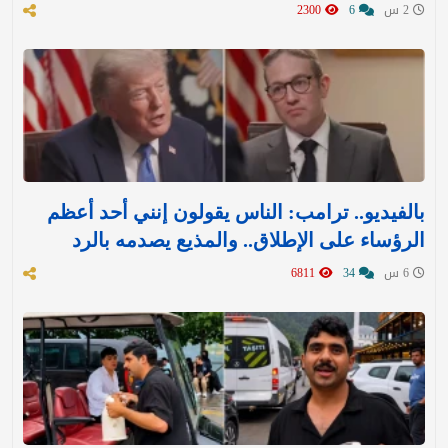
2 س
6
2300
بالفيديو.. ترامب: الناس يقولون إنني أحد أعظم
الرؤساء على الإطلاق.. والمذيع يصدمه بالرد
6 س
34
6811