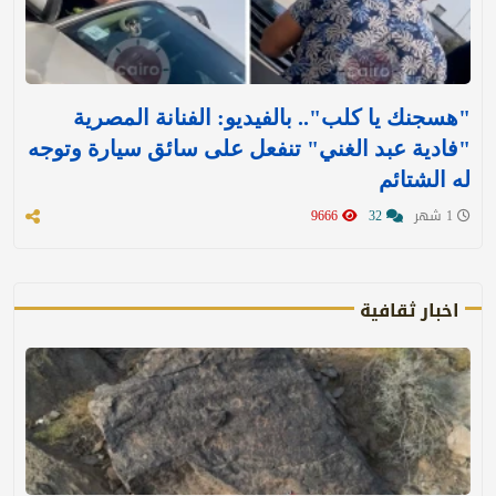
"هسجنك يا كلب".. بالفيديو: الفنانة المصرية
"فادية عبد الغني" تنفعل على سائق سيارة وتوجه
له الشتائم
1 شهر
32
9666
اخبار ثقافية