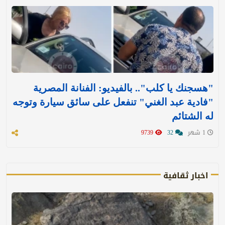
"هسجنك يا كلب".. بالفيديو: الفنانة المصرية
"فادية عبد الغني" تنفعل على سائق سيارة وتوجه
له الشتائم
1 شهر
32
9739
اخبار ثقافية