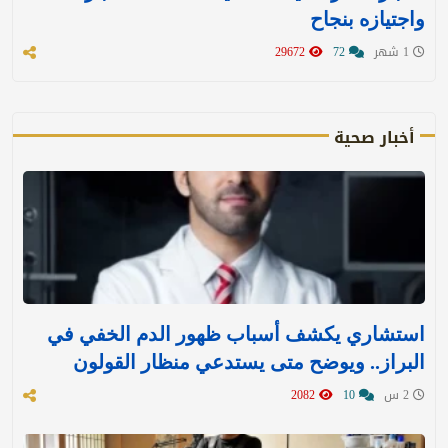
واجتيازه بنجاح
1 شهر
72
29672
أخبار صحية
استشاري يكشف أسباب ظهور الدم الخفي في
البراز.. ويوضح متى يستدعي منظار القولون
2 س
10
2082