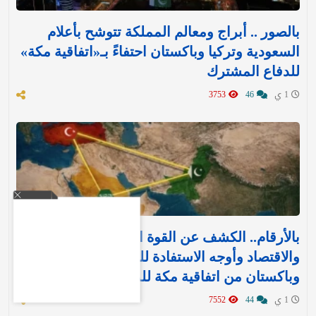
بالصور .. أبراج ومعالم المملكة تتوشح بأعلام
السعودية وتركيا وباكستان احتفاءً بـ«اتفاقية مكة»
للدفاع المشترك‬⁩ ‏
1 ي
46
3753
بالأرقام.. الكشف عن القوة العسكرية والتسليح
والاقتصاد وأوجه الاستفادة للمملكة وتركيا
وباكستان من اتفاقية مكة للدفاع
1 ي
44
7552