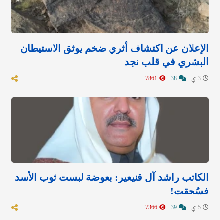
الإعلان عن اكتشاف أثري ضخم يوثق الاستيطان
البشري في قلب نجد
3 ي
38
7861
الكاتب راشد آل قنيعير: بعوضة لبست ثوب الأسد
فسُحقت!
5 ي
39
7366