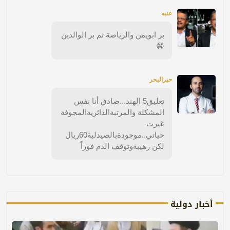
عنبه
بر ابويمن والرياضة ثم بر الوالدين
😁
حبرالبحر
تعليق5 الهند...صادق أنا نفس
المشكلة والمرتبةالدائريةالمجوفة
غيرت
حياتي..موجودةبالصيدلية60ريال
لكن رهيبةوتوقف الدم فوراً
أخبار دولية