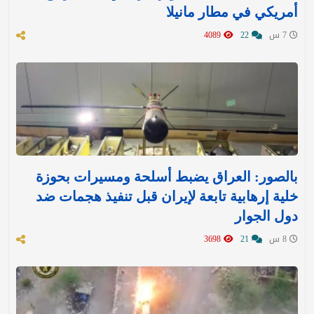
أمريكي في مطار مانيلا
7 س
22
4089
بالصور: العراق يضبط أسلحة ومسيرات بحوزة
خلية إرهابية تابعة لإيران قبل تنفيذ هجمات ضد
دول الجوار
8 س
21
3698