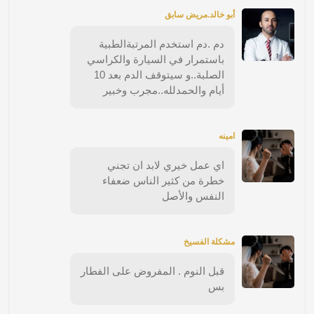
أبو خالد.مريض سابق
دم .دم استخدم المرتبةالطبية
باستمرار في السيارة والكراسي
الصلبة..و سيتوقف الدم بعد 10
أيام والحمدلله..مجرب وخبير
امينه
اي عمل خيري لابد ان تجني
خطرة من كثير الناس ضعفاء
النفس والأصل
مشكلة الفسيخ
قبل النوم . المفروض على الفطار
بس