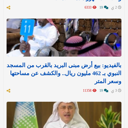
2 ي
19
6333
بالفيديو: بيع أرض مبنى البريد بالقرب من المسجد
النبوي بـ 462 مليون ريال.. والكشف عن مساحتها
وسعر المتر
3 ي
19
11358