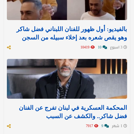
بالفيديو: أول ظهور للفنان اللبناني فضل شاكر
وهو يقص شعره بعد إخلاء سبيله من السجن
3 اسبوع
10
10419
المحكمة العسكرية في لبنان تفرج عن الفنان
فضل شاكر.. والكشف عن السبب
1 شهر
9
7917