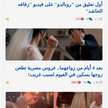
أول تعليق من "رونالدو" على فيديو "زفافه
الحاشد"
5 د
0
139
بعد 4 أيام من زواجهما.. عروس مصرية تطعن
زوجها بسكين في الفيوم لسبب غريب!
58 د
14
2060