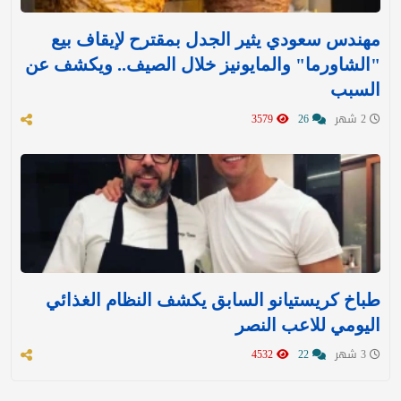
مهندس سعودي يثير الجدل بمقترح لإيقاف بيع
"الشاورما" والمايونيز خلال الصيف.. ويكشف عن
السبب
2 شهر
26
3579
طباخ كريستيانو السابق يكشف النظام الغذائي
اليومي للاعب النصر
3 شهر
22
4532