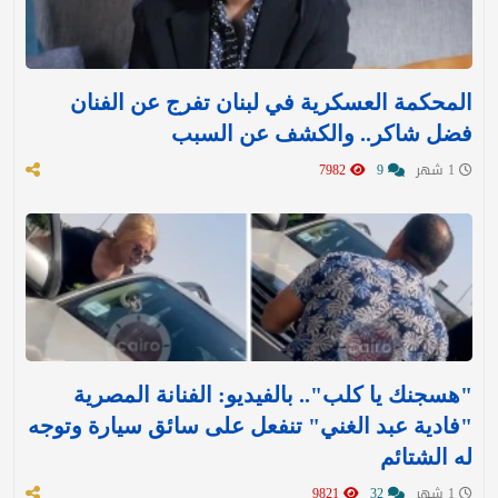
المحكمة العسكرية في لبنان تفرج عن الفنان
فضل شاكر.. والكشف عن السبب
1 شهر
9
7982
"هسجنك يا كلب".. بالفيديو: الفنانة المصرية
"فادية عبد الغني" تنفعل على سائق سيارة وتوجه
له الشتائم
1 شهر
32
9821