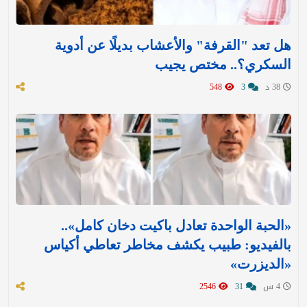
هل تعد "القرفة" والأعشاب بديلًا عن أدوية
السكري؟.. مختص يجيب
38 د
3
548
«الحبة الواحدة تعادل باكيت دخان كامل»..
بالفيديو: طبيب يكشف مخاطر تعاطي أكياس
«الديزرت»
4 س
31
2546