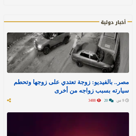
أخبار دولية
مصر.. بالفيديو: زوجة تعتدي على زوجها وتحطم
سيارته بسبب زواجه من أخرى
9 س
20
3488