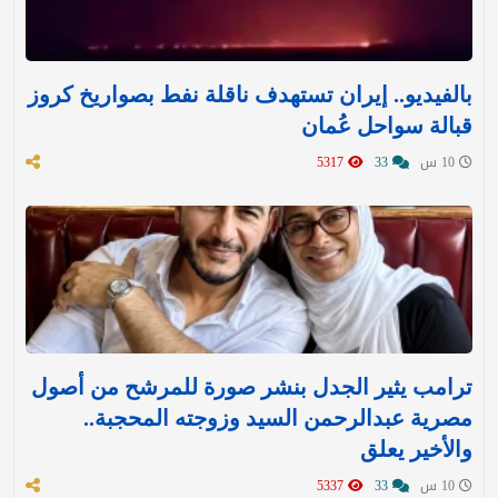
بالفيديو.. إيران تستهدف ناقلة نفط بصواريخ كروز
قبالة سواحل عُمان
10 س
33
5317
ترامب يثير الجدل بنشر صورة للمرشح من أصول
مصرية عبدالرحمن السيد وزوجته المحجبة..
والأخير يعلق
10 س
33
5337