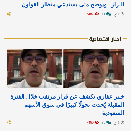
البراز.. ويوضح متى يستدعي منظار القولون
1 ي
11
5487
أخبار اقتصادية
خبير عقاري يكشف عن قرار مرتقب خلال الفترة
المقبلة يُحدث تحولًا كبيرًا في سوق الأسهم
السعودية
1 ي
35
7860