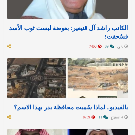
الكاتب راشد آل قنيعير: بعوضة لبست ثوب الأسد
فسُحقت!
6 ي
39
7460
بالفيديو.. لماذا سُميت محافظة بدر بهذا الاسم؟
4 اسبوع
11
8759