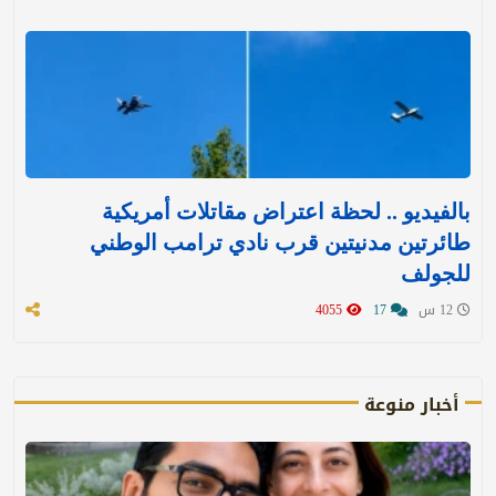
بالفيديو .. لحظة اعتراض مقاتلات أمريكية
طائرتين مدنيتين قرب نادي ترامب الوطني
للجولف
12 س
17
4055
أخبار منوعة