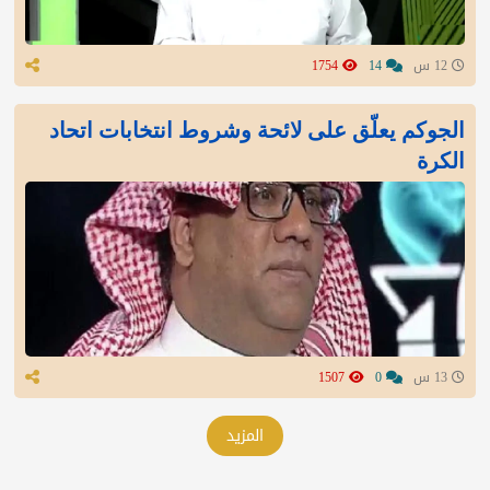
12 س
14
1754
الجوكم يعلّق على لائحة وشروط انتخابات اتحاد
الكرة
13 س
0
1507
المزيد