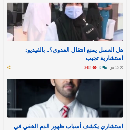
هل العسل يمنع انتقال العدوى؟.. بالفيديو:
استشارية تجيب
15 س
9
3434
استشاري يكشف أسباب ظهور الدم الخفي في