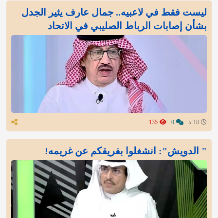
ليست فقط في لاعبيه.. جمال عارف يثير الجدل
بشأن إصابات الرباط الصليبي في الاتحاد
18 د
0
135
" الدويش": انشغلوا بفريقكم عن غريمه!