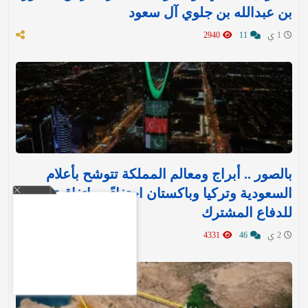
بن عبدالله بن جلوي آل سعود
1 ي
11
2940
بالصور .. أبراج ومعالم المملكة تتوشح بأعلام
السعودية وتركيا وباكستان احتفاءً بـ«اتفاقية مكة»
للدفاع المشترك‬⁩ ‏
2 ي
46
4331