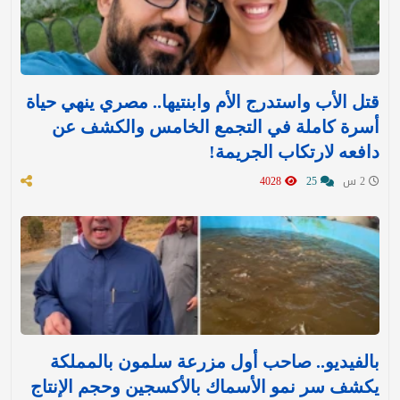
قتل الأب واستدرج الأم وابنتيها.. مصري ينهي حياة
أسرة كاملة في التجمع الخامس والكشف عن
دافعه لارتكاب الجريمة!
2 س
25
4028
بالفيديو.. صاحب أول مزرعة سلمون بالمملكة
يكشف سر نمو الأسماك بالأكسجين وحجم الإنتاج