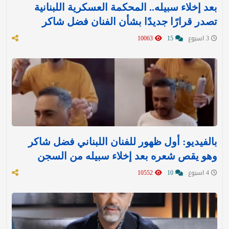
بعد إخلاء سبيله.. المحكمة العسكرية اللبنانية
تصدر قرارًا جديدًا بشأن الفنان فضل شاكر
3 اسبوع
15
10063
بالفيديو: أول ظهور للفنان اللبناني فضل شاكر
وهو يقص شعره بعد إخلاء سبيله من السجن
4 اسبوع
10
10552