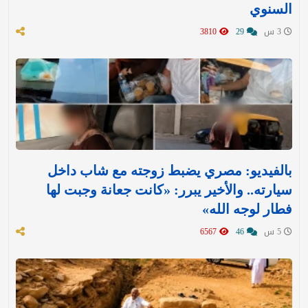
السنوي
3 س
29
3810
بالفيديو: مصري يضبط زوجته مع شاب داخل
سيارته.. والأخير يبرر: «كانت جعانة وجبت لها
فطار لوجه الله»
5 س
46
6567