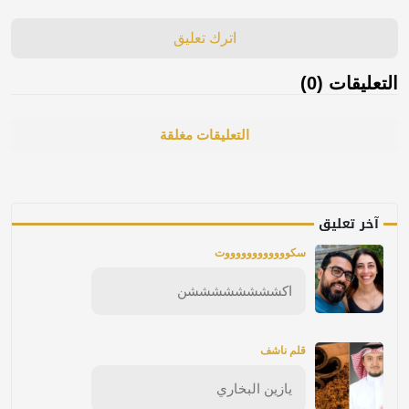
اترك تعليق
التعليقات (0)
التعليقات مغلقة
آخر تعليق
سكووووووووووووت
اكششششششششن
قلم ناشف
يازين البخاري