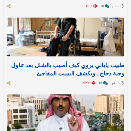
7 س
10
3705
طبيب ياباني يروي كيف أصيب بالشلل بعد تناول
وجبة دجاج.. ويكشف السبب المفاجئ
15 س
16
6296