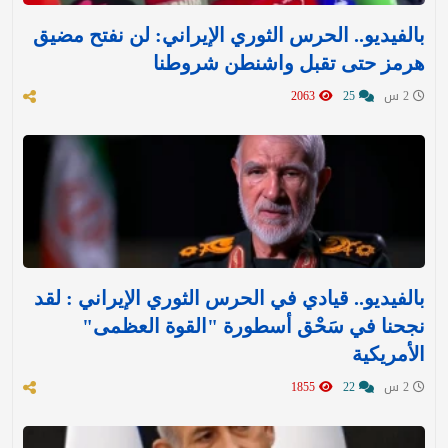
بالفيديو.. الحرس الثوري الإيراني: لن نفتح مضيق
هرمز حتى تقبل واشنطن شروطنا
2 س
25
2063
بالفيديو.. قيادي في الحرس الثوري الإيراني : لقد
نجحنا في سَحْق أسطورة "القوة العظمى"
الأمريكية
2 س
22
1855