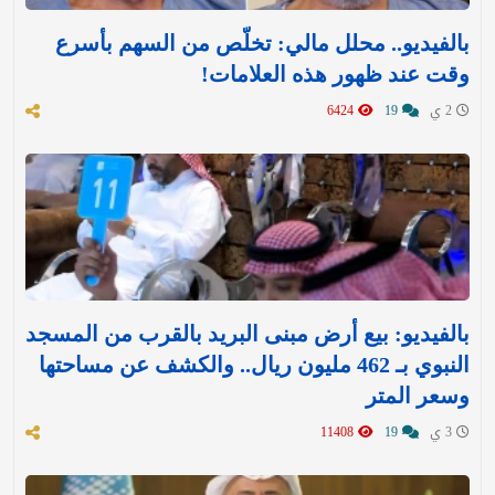
بالفيديو.. محلل مالي: تخلّص من السهم بأسرع
وقت عند ظهور هذه العلامات!
2 ي
19
6424
بالفيديو: بيع أرض مبنى البريد بالقرب من المسجد
النبوي بـ 462 مليون ريال.. والكشف عن مساحتها
وسعر المتر
3 ي
19
11408