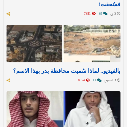
فسُحقت!
5 ي
39
7381
بالفيديو.. لماذا سُميت محافظة بدر بهذا الاسم؟
3 اسبوع
11
8654