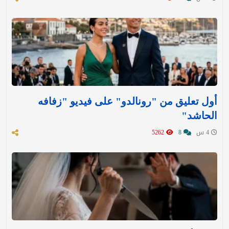
أول تعليق من "رونالدو" على فيديو "زفافه
الحاشد"
4 س
8
5262