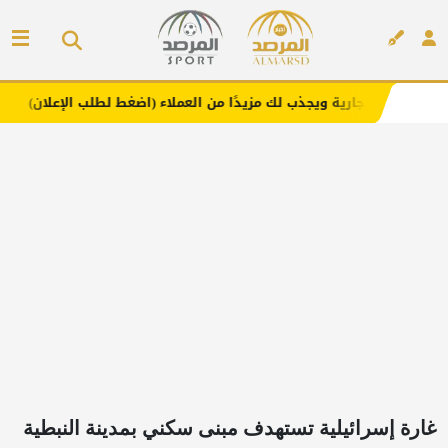
ة ويجذب لك مزيدًا من العملاء (اضغط لطلب الإعلان)
مفارش ف
إعلان
غارة إسرائيلية تستهدف مبنى سكني بمدينة النبطية