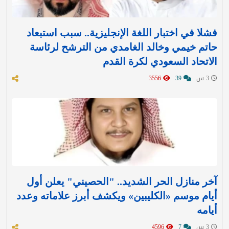
فشلا في اختبار اللغة الإنجليزية.. سبب استبعاد
حاتم خيمي وخالد الغامدي من الترشح لرئاسة
الاتحاد السعودي لكرة القدم
3 س
39
3556
آخر منازل الحر الشديد.. "الحصيني" يعلن أول
أيام موسم «الكليبين» ويكشف أبرز علاماته وعدد
أيامه
3 س
7
4596