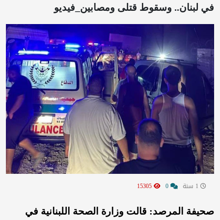
في لبنان.. وسقوط قتلى ومصابين_فيديو
1 سنة
0
15305
صحيفة المرصد: قالت وزارة الصحة اللبنانية في