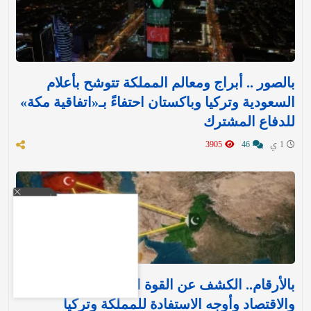
بالصور .. أبراج ومعالم المملكة تتوشح بأعلام
السعودية وتركيا وباكستان احتفاءً بـ«اتفاقية مكة»
للدفاع المشترك‬⁩ ‏
1 ي
46
3905
بالأرقام.. الكشف عن القوة العسكرية والتسليح
والاقتصاد وأوجه الاستفادة للمملكة وتركيا