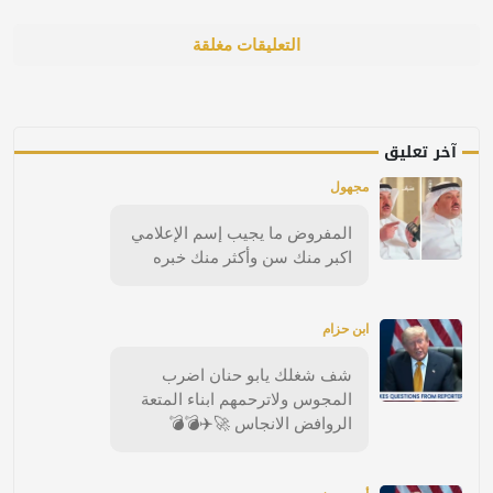
التعليقات مغلقة
آخر تعليق
مجهول
المفروض ما يجيب إسم الإعلامي
اكبر منك سن وأكثر منك خبره
ابن حزام
شف شغلك يابو حنان اضرب
المجوس ولاترحمهم ابناء المتعة
الروافض الانجاس 🚀✈️💣💣