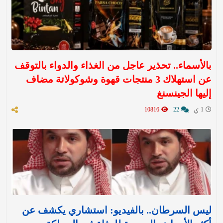
بالأسماء.. تحذير عاجل من الغذاء والدواء بالتوقف
عن استهلاك 3 منتجات قهوة وشوكولاتة مضاف
إليها الجينسنغ
1 ي
22
10816
ليس السرطان.. بالفيديو: استشاري يكشف عن