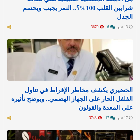
شرايين القلب 100%؟.. النمر يجيب ويحسم
الجدل
13 س
6
3670
الخضيري يكشف مخاطر الإفراط في تناول
الفلفل الحار على الجهاز الهضمي.. ويوضح تأثيره
على المعدة والقولون
17 س
17
3748