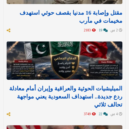
مقتل وإصابة 16 مدنيا بقصف حوثي استهدف
مخيمات في مأرب
2 س
19
2183
الميليشيات الحوثية والعراقية وإيران أمام معادلة
ردع جديدة.. استهداف السعودية يعني مواجهة
تحالف ثلاثي
4 س
22
3749