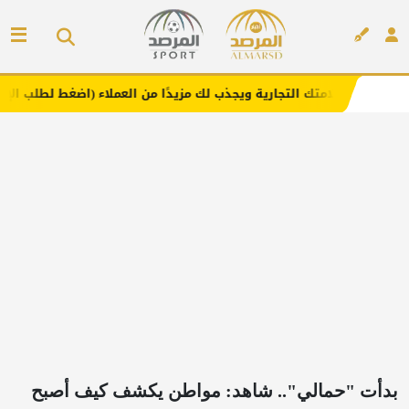
 التجارية ويجذب لك مزيدًا من العملاء (اضغط لطلب الإعلان)
إعلان
بدأت "حمالي".. شاهد: مواطن يكشف كيف أصبح