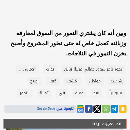
وبين أنه كان يشتري التمور من السوق لمعارفه
وزبائنه كعمل خاص له حتى تطور المشروع وأصبح
يخزن التمور في الثلاجات.
تمور تاجر سوق حمالي عربية زبائن
بدأت
"حمالي"..
شاهد:
مواطن
يكشف
كيف
أصبح
مليونيراً
بعد
عمله
في
تجارة
التمور
تابعونا على Google News
قد يعجبك ايضا