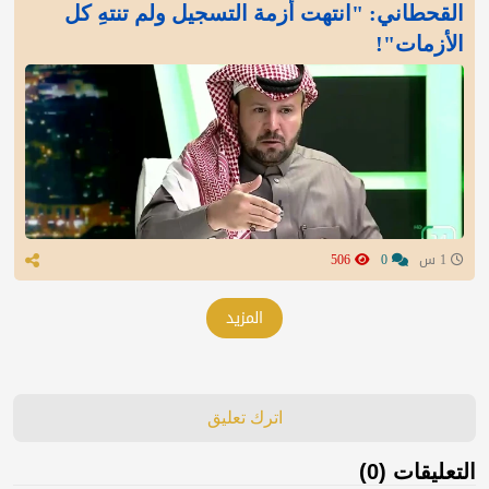
القحطاني: "انتهت أزمة التسجيل ولم تنتهِ كل
الأزمات"!
1 س
0
506
المزيد
اترك تعليق
التعليقات (0)