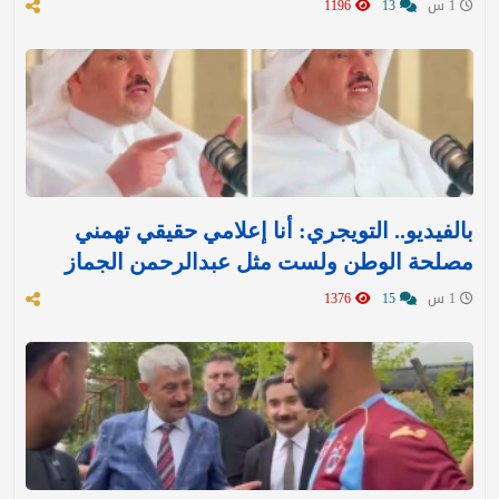
1 س
13
1196
بالفيديو.. التويجري: أنا إعلامي حقيقي تهمني
مصلحة الوطن ولست مثل عبدالرحمن الجماز
1 س
15
1376