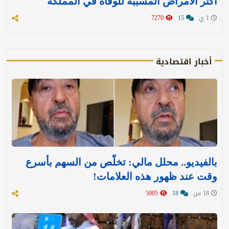
أكثر الأمراض المسببة للوفاة في المملكة
1 ي
15
7270
أخبار اقتصادية
بالفيديو.. محلل مالي: تخلّص من السهم بأسرع
وقت عند ظهور هذه العلامات!
18 س
18
5005