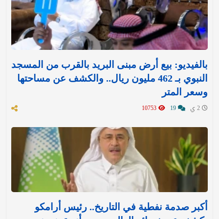
بالفيديو: بيع أرض مبنى البريد بالقرب من المسجد
النبوي بـ 462 مليون ريال.. والكشف عن مساحتها
وسعر المتر
2 ي
19
10753
أكبر صدمة نفطية في التاريخ.. رئيس أرامكو