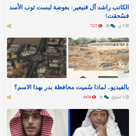
الكاتب راشد آل قنيعير: بعوضة لبست ثوب الأسد
فسُحقت!
3 ي
39
7227
بالفيديو.. لماذا سُميت محافظة بدر بهذا الاسم؟
3 اسبوع
11
8458