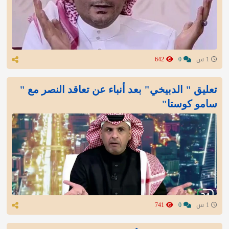
1 س
0
642
تعليق " الدبيخي" بعد أنباء عن تعاقد النصر مع "
سامو كوستا"
1 س
0
741