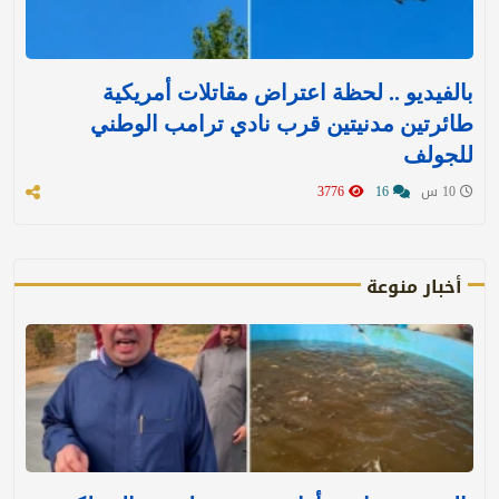
بالفيديو .. لحظة اعتراض مقاتلات أمريكية
طائرتين مدنيتين قرب نادي ترامب الوطني
للجولف
10 س
16
3776
أخبار منوعة