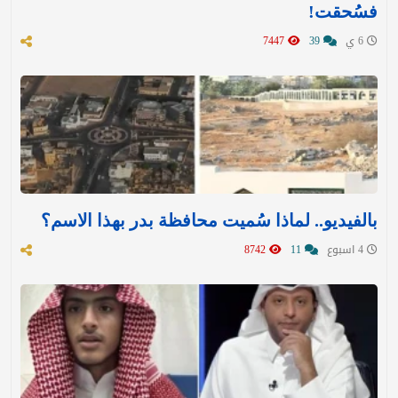
فسُحقت!
6 ي
39
7447
بالفيديو.. لماذا سُميت محافظة بدر بهذا الاسم؟
4 اسبوع
11
8742