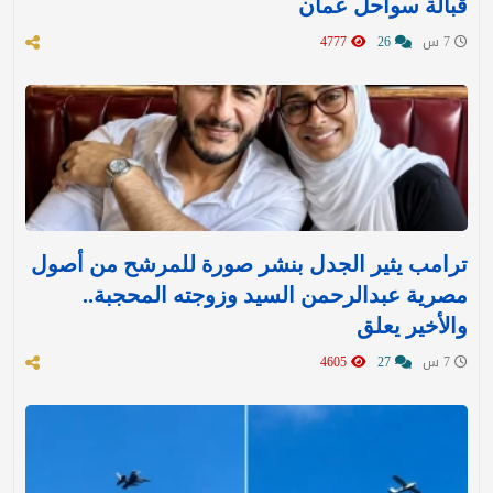
قبالة سواحل عُمان
7 س
26
4777
ترامب يثير الجدل بنشر صورة للمرشح من أصول
مصرية عبدالرحمن السيد وزوجته المحجبة..
والأخير يعلق
7 س
27
4605