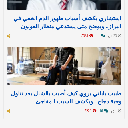
استشاري يكشف أسباب ظهور الدم الخفي في
البراز.. ويوضح متى يستدعي منظار القولون
23 س
11
5331
طبيب ياباني يروي كيف أصيب بالشلل بعد تناول
وجبة دجاج.. ويكشف السبب المفاجئ
1 ي
16
7229