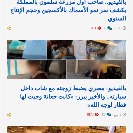
بالفيديو.. صاحب أول مزرعة سلمون بالمملكة
يكشف سر نمو الأسماك بالأكسجين وحجم الإنتاج
السنوي
56 د
0
961
بالفيديو: مصري يضبط زوجته مع شاب داخل
سيارته.. والأخير يبرر: «كانت جعانة وجبت لها
فطار لوجه الله»
2 س
19
4076