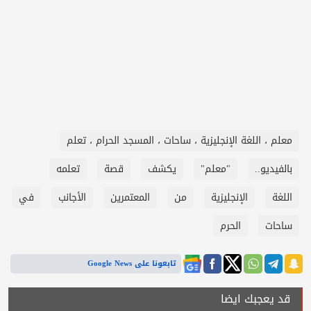
معلم ، اللغة الإنجليزية ، ساحات ، المسجد الحرام ، تعلم
بالفيديو..
"معلم"
يكشف
قصة
تعلمه
اللغة
الإنجليزية
من
المعتمرين
الأجانب
في
ساحات
الحرم
تابعونا على Google News
قد يعجبك ايضا