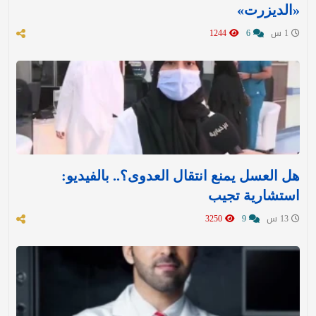
«الديزرت»
1 س
6
1244
هل العسل يمنع انتقال العدوى؟.. بالفيديو:
استشارية تجيب
13 س
9
3250