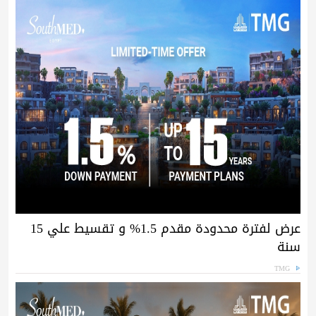
عرض لفترة محدودة مقدم 1.5% و تقسيط علي 15
سنة
TMG