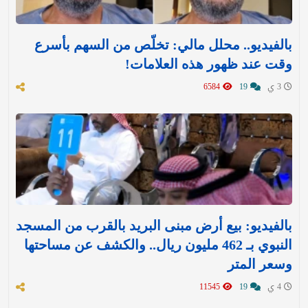
بالفيديو.. محلل مالي: تخلّص من السهم بأسرع
وقت عند ظهور هذه العلامات!
3 ي
19
6584
بالفيديو: بيع أرض مبنى البريد بالقرب من المسجد
النبوي بـ 462 مليون ريال.. والكشف عن مساحتها
وسعر المتر
4 ي
19
11545