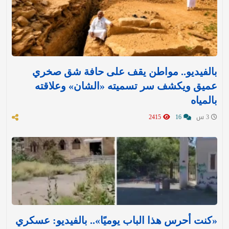
بالفيديو.. مواطن يقف على حافة شق صخري
عميق ويكشف سر تسميته «الشان» وعلاقته
بالمياه
3 س
16
2415
«كنت أحرس هذا الباب يوميًا».. بالفيديو: عسكري