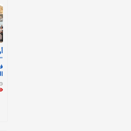
أو
"ر
في
ا