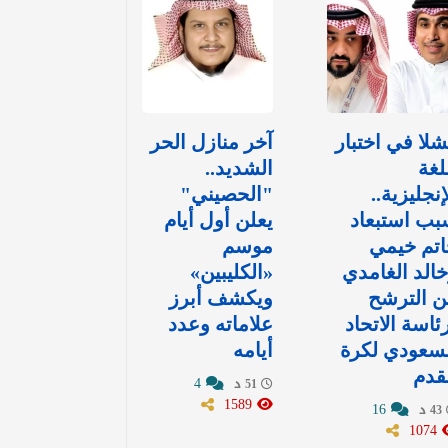
لا في اختبار
آخر منازل الحر
لغة
الشديد..
إنجليزية..
"الحصيني"
ب استبعاد
يعلن أول أيام
تم خيمي
موسم
الد الغامدي
«الكليبين»
ن الترشح
ويكشف أبرز
ئاسة الاتحاد
علاماته وعدد
سعودي لكرة
أيامه
قدم
4
51 د
1589
16
43 د
1074