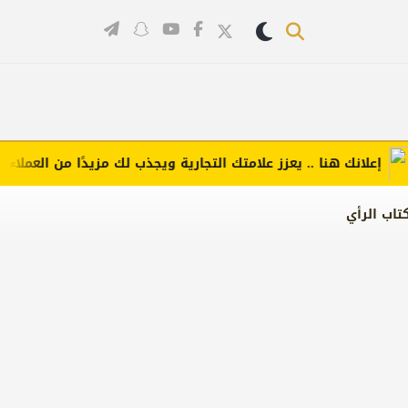
لانك هنا .. يعزز علامتك التجارية ويجذب لك مزيدًا من العملاء (اضغط
تاب الرأي