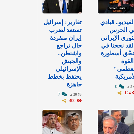
لفيديو.. قيادي
تقارير: إسرائيل
ي الحرس
تستعد لضرب
ثوري الإيراني
إيران منفردة
لقد نجحنا في
حال تراجع
َحْق أسطورة
واشنطن..
لقوة
والجيش
لعظمى"
الإسرائيلي
أمريكية
يحتفظ بخطط
جاهزة
0
5 د
124
7
20 د
400