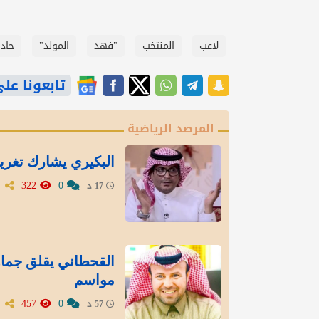
‏لاعب
المنتخب
"فهد
المولد"
حاد
تابعونا على gle News
المرصد الرياضية
البكيري يشارك تغريد
322
0
17 د
مواسم
457
0
57 د