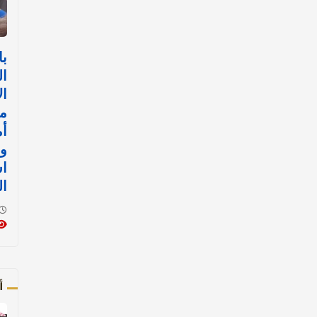
با
ال
ال
م
أم
و
اس
ال
أ