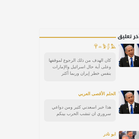
خر تعليق
𓋺 𓏏 𓅱 𓆄 𓅓
كان الهدف من ذلك الرجوع لموقفها
وعلى أية حال اسرائيل والإمارات
بنفس خطر إيران وربما أكثر
الحلم الأقصى العربي
هذا خبر اسعدني كثير ومن دواعي
سروري ان تنشب الحرب بينكم
ابو نادر