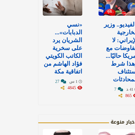
لفيديو.. وزير
«نسي
خارجية
الدبابات»...
إيراني: لا
الشريان يرد
فاوضات مع
على سخرية
ريكا حاليًا...
الكاتب الكويتي
هذا شرط
فؤاد الهاشم من
تئناف
اتفاقية مكة
محادثات
27
1 س
4845
7
41 د
865
خبار منوعة