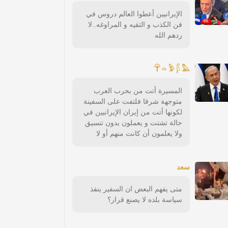
الإيرانيين أعطوا العالم دروس في
فن الكذب و التقيه و المراوغه..لا
ردهم الله
𓋺 𓏏 𓅱 𓆄 𓅓
المسيرة أتت من بحرب العرب
متوجهة شرقا فلتفت على السفينة
لكونها أتت من إيران الإيرانيين في
حالة تشتت و يعملون بدون تنسيق
ولا يعلمون أن كانت منهم أو لا
سعد
متى يفهم البعض ان السفير ينفذ
سياسة بلده لا يصنع قرار؟