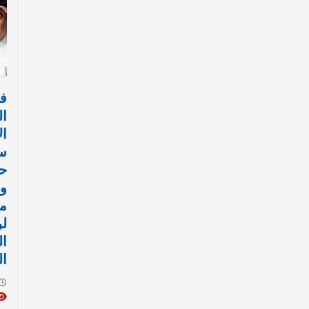
فش
ال
ال
سب
حا
وخ
م
لر
ال
ال