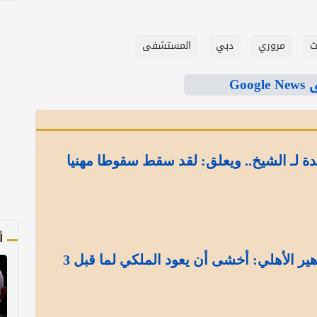
ث
مروري
دبي
المستشفى
Goo
ة لـ الشيخ.. ويعلق: لقد سقط سقوطا مهنيا
أ
القحطاني يقلق جماهير الأهلي: أخشى أن يعود الملكي لما قبل 3