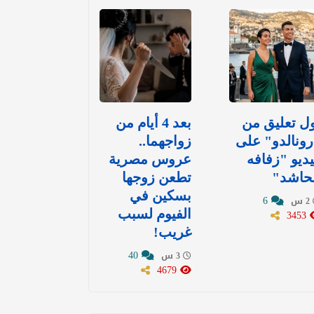
ل تعليق من
بعد 4 أيام من
ونالدو" على
زواجهما..
ديو "زفافه
عروس مصرية
لحاشد"
تطعن زوجها
بسكين في
6
2 س
3453
الفيوم لسبب
غريب!
40
3 س
4679