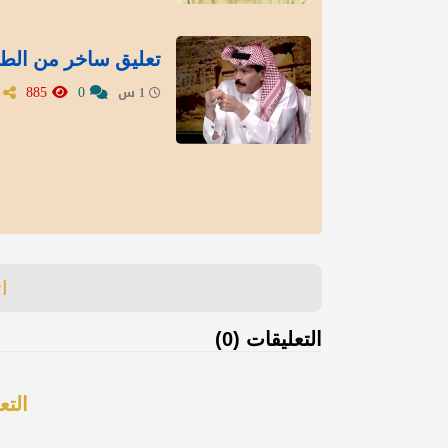
تعليق ساخر من الطر
885
0
1 س
ا
التعليقات (0)
التع