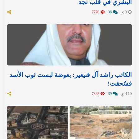
البشري في قلب نجد
3 ي
38
7770
الكاتب راشد آل قنيعير: بعوضة لبست ثوب الأسد
فسُحقت!
4 ي
39
7328