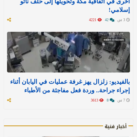
أخرى في اتفاقية مكة وتحويلها إلى حلف ناتو
إسلامي!
3 س
42
4221
بالفيديو: زلزال يهز غرفة عمليات في اليابان أثناء
إجراء جراحة.. وردة فعل مفاجئة من الأطباء
7 س
8
3613
أخبار فنية