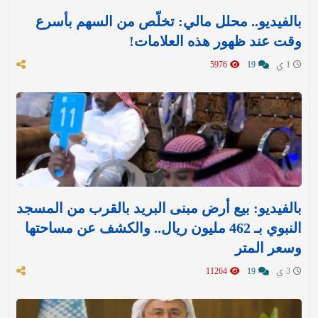
بالفيديو.. محلل مالي: تخلّص من السهم بأسرع
وقت عند ظهور هذه العلامات!
1 ي
19
5976
بالفيديو: بيع أرض مبنى البريد بالقرب من المسجد
النبوي بـ 462 مليون ريال.. والكشف عن مساحتها
وسعر المتر
3 ي
19
11264