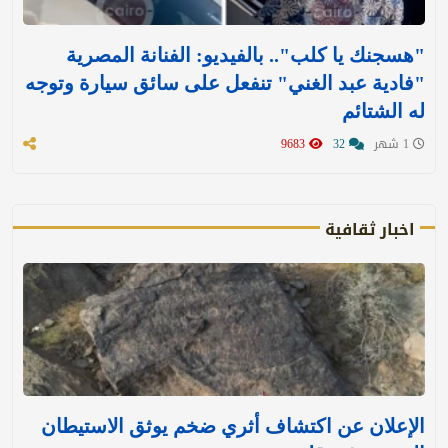
"هسجنك يا كلب".. بالفيديو: الفنانة المصرية
"فادية عبد الغني" تنفعل على سائق سيارة وتوجه
له الشتائم
1 شهر
32
9683
اخبار ثقافية
الإعلان عن اكتشاف أثري ضخم يوثق الاستيطان