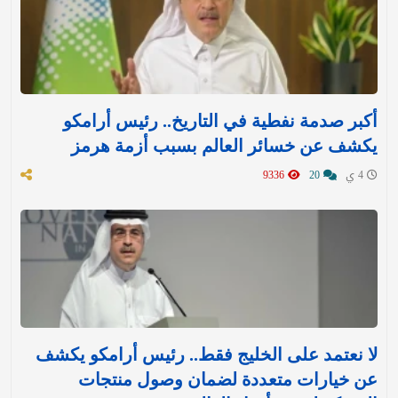
أكبر صدمة نفطية في التاريخ.. رئيس أرامكو
يكشف عن خسائر العالم بسبب أزمة هرمز
4 ي
20
9336
لا نعتمد على الخليج فقط.. رئيس أرامكو يكشف
عن خيارات متعددة لضمان وصول منتجات