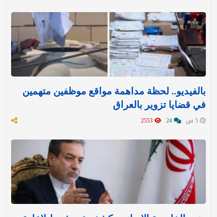
بالفيديو.. لحظة مداهمة مواقع موظفين متهمين
في قضايا تزوير بالعراق
5 س
24
2553