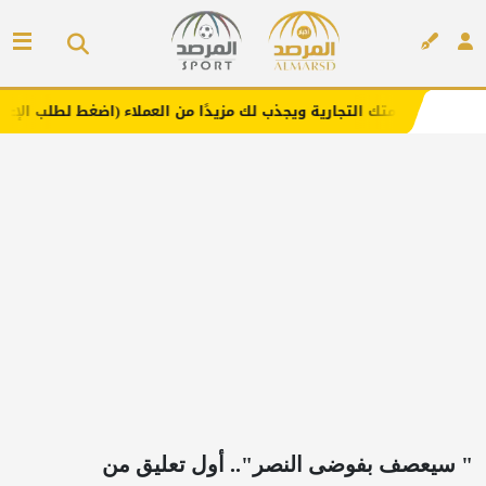
التجارية ويجذب لك مزيدًا من العملاء (اضغط لطلب الإعلان)
م
إعلان
" سيعصف بفوضى النصر".. أول تعليق من