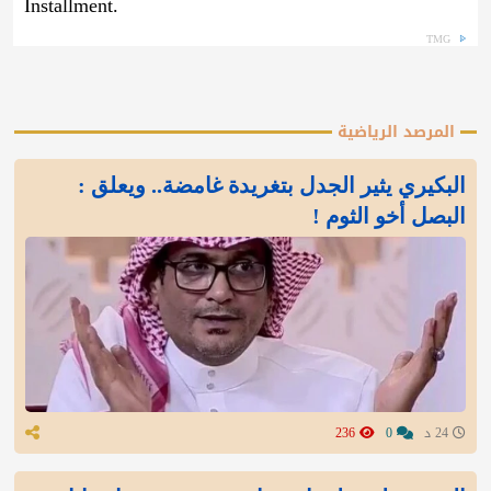
Installment.
TMG
المرصد الرياضية
البكيري يثير الجدل بتغريدة غامضة.. ويعلق :
البصل أخو الثوم !
24 د
0
236