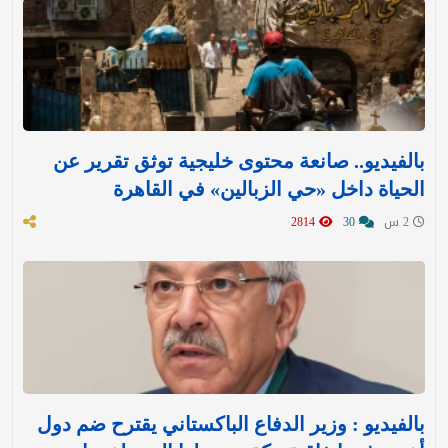
بالفيديو.. صانعة محتوى خليجية توثق تقرير عن
الحياة داخل «حي الزبالين» في القاهرة
2 س
30
2814
بالفيديو : وزير الدفاع الباكستاني يقترح ضم دول