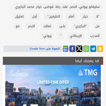
ستيفانو بيولي، النصر، عقد، رضا، فوضى، خيار، محمد البكيري
"لا
خيار
أمام
الطرفين"..
أول
تعليق
من
"البكيري"
على
تعاقد
النصر
مع
المدرب
الإيطالي
"
بيولي"
تابعونا على Google News
قد يعجبك ايضا