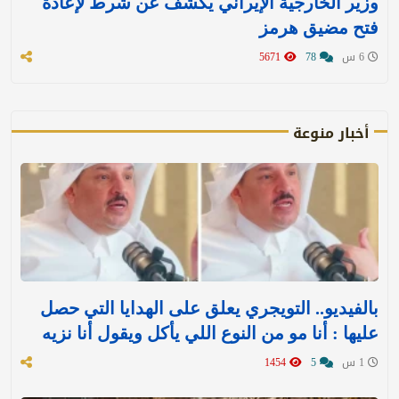
وزير الخارجية الإيراني يكشف عن شرط لإعادة
فتح مضيق هرمز
6 س
78
5671
أخبار منوعة
بالفيديو.. التويجري يعلق على الهدايا التي حصل
عليها : ‏أنا مو من النوع اللي يأكل ويقول أنا نزيه
1 س
5
1454