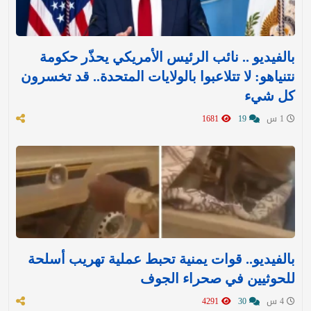
بالفيديو .. نائب الرئيس الأمريكي يحذّر حكومة
نتنياهو: لا تتلاعبوا بالولايات المتحدة.. قد تخسرون
كل شيء
1 س
19
1681
بالفيديو.. قوات يمنية تحبط عملية تهريب أسلحة
للحوثيين في صحراء الجوف
4 س
30
4291