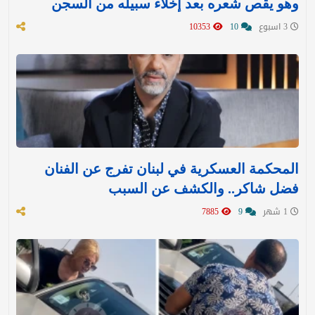
وهو يقص شعره بعد إخلاء سبيله من السجن
3 اسبوع
10
10353
المحكمة العسكرية في لبنان تفرج عن الفنان
فضل شاكر.. والكشف عن السبب
1 شهر
9
7885