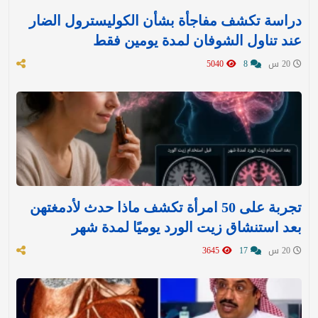
دراسة تكشف مفاجأة بشأن الكوليسترول الضار
عند تناول الشوفان لمدة يومين فقط
20 س
8
5040
تجربة على 50 امرأة تكشف ماذا حدث لأدمغتهن
بعد استنشاق زيت الورد يوميًا لمدة شهر
20 س
17
3645