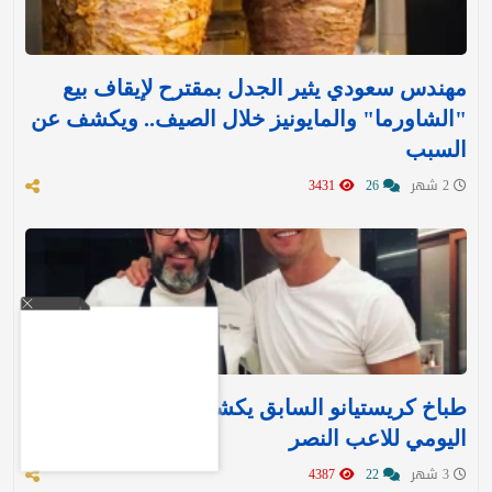
مهندس سعودي يثير الجدل بمقترح لإيقاف بيع
"الشاورما" والمايونيز خلال الصيف.. ويكشف عن
السبب
2 شهر
26
3431
طباخ كريستيانو السابق يكشف النظام الغذائي
اليومي للاعب النصر
3 شهر
22
4387