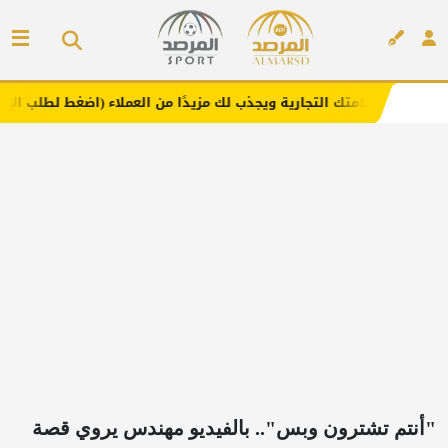
ك التجارية ويجذب لك مزيدًا من العملاء (اضغط لطلب الإعلان)
إعلان
"أنتم تشترون وبس".. بالفيديو مهندس يروي قصة