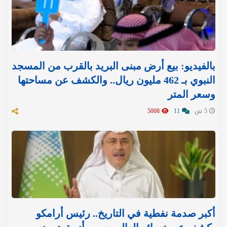
بالفيديو: بيع أرض مبنى البريد بالقرب من المسجد
النبوي بـ 462 مليون ريال.. والكشف عن مساحتها
وسعر المتر
5 س
11
5008
أكبر صدمة نفطية في التاريخ.. رئيس أرامكو