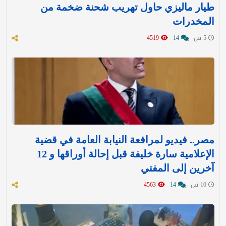
طيار ماليزي حاول تهريب شحنة ضخمة من
المخدرات
5 س
14
4519
مصر.. فيديو لمرافعة النيابة العامة في قضية
الإعلامية سارة خليفة قبل إحالة أوراقها و 12
آخرين إلى المفتي
10 س
14
4563