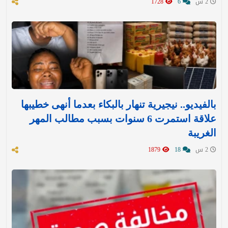
2 س
6
1728
بالفيديو.. نيجيرية تنهار بالبكاء بعدما أنهى خطيبها
علاقة استمرت 6 سنوات بسبب مطالب المهر
الغريبة
2 س
18
1879