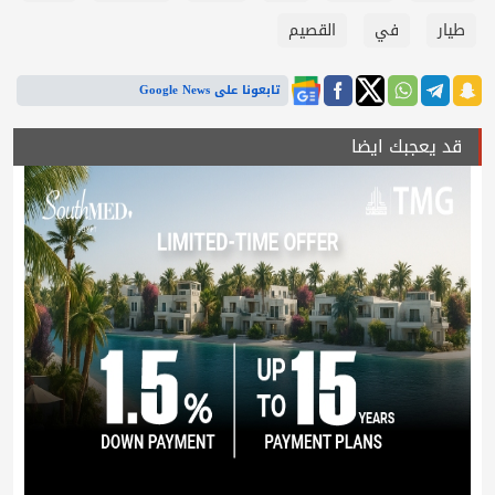
طيار
في
القصيم
تابعونا على Google News
قد يعجبك ايضا