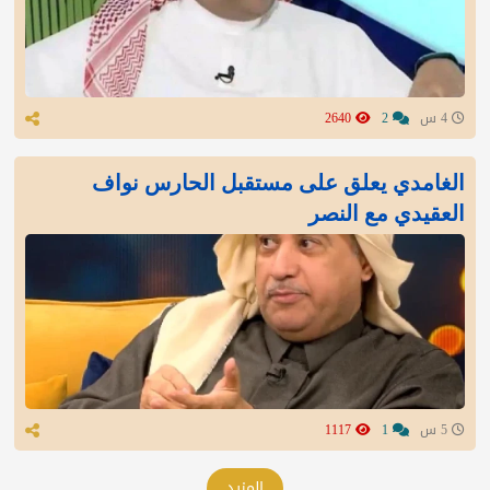
4 س
2
2640
الغامدي يعلق على مستقبل الحارس نواف
العقيدي مع النصر
5 س
1
1117
المزيد