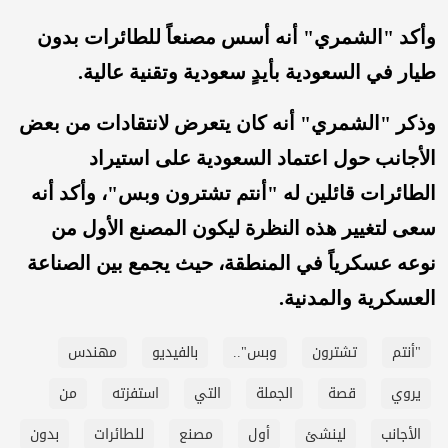
وأكد "الشمري" أنه أسس مصنعاً للطائرات بدون
طيار في السعودية بأيدٍ سعودية وتقنية عالية.
وذكر "الشمري" أنه كان يتعرض لانتقادات من بعض
الأجانب حول اعتماد السعودية على استيراد
الطائرات قائلين له "أنتم تشترون وبس"، وأكد أنه
سعى لتغيير هذه النظرة ليكون المصنع الأول من
نوعه عسكرياً في المنطقة، حيث يجمع بين الصناعة
العسكرية والمدنية.
"أنتم
تشترون
وبس"..
بالفيديو
مهندس
يروي
قصة
الجملة
التي
استفزته
من
الأجانب
لينشئ
أول
مصنع
للطائرات
بدون