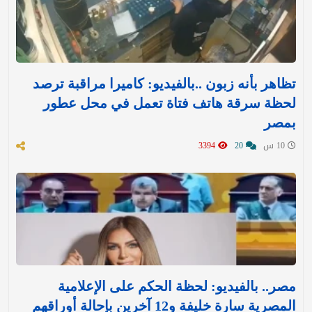
تظاهر بأنه زبون ..بالفيديو: كاميرا مراقبة ترصد
لحظة سرقة هاتف فتاة تعمل في محل عطور
بمصر
10 س
20
3394
مصر.. بالفيديو: لحظة الحكم على الإعلامية
المصرية سارة خليفة و12 آخرين بإحالة أوراقهم