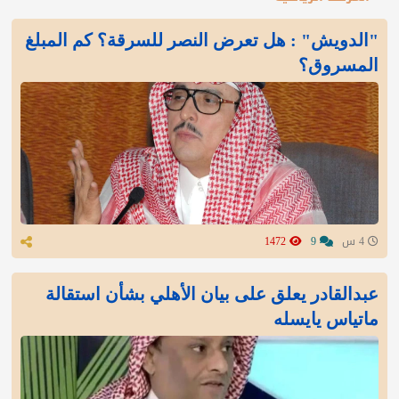
"الدويش" : هل تعرض النصر للسرقة؟ كم المبلغ
المسروق؟
4 س
9
1472
عبدالقادر يعلق على بيان الأهلي بشأن استقالة
ماتياس يايسله