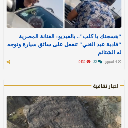
"هسجنك يا كلب".. بالفيديو: الفنانة المصرية
"فادية عبد الغني" تنفعل على سائق سيارة وتوجه
له الشتائم
4 اسبوع
32
9432
اخبار ثقافية