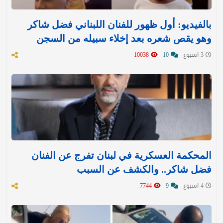
بالفيديو: أول ظهور للفنان اللبناني فضل شاكر
وهو يقص شعره بعد إخلاء سبيله من السجن
3 اسبوع
10
10038
المحكمة العسكرية في لبنان تفرج عن الفنان
فضل شاكر.. والكشف عن السبب
4 اسبوع
9
7744