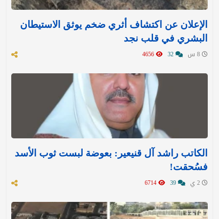
الإعلان عن اكتشاف أثري ضخم يوثق الاستيطان
البشري في قلب نجد
8 س
32
4656
الكاتب راشد آل قنيعير: بعوضة لبست ثوب الأسد
فسُحقت!
2 ي
39
6714