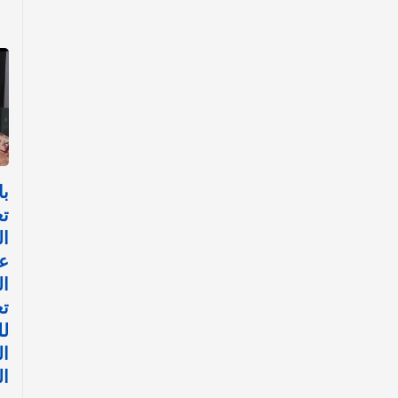
با
تع
ال
عب
ال
تع
لل
ال
ا