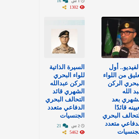
16
1 س
1302
لفيديو.. أول
السيرة الذاتية
ليق من اللواء
للواء البحري
بحري الركن
الركن عبدالله
د الله
الشهري قائد
شهري بعد
التحالف البحري
يينه قائدًا
الدفاعي متعدد
تحالف البحري
الجنسيات
دفاعي متعدد
21
2 س
لجنسيات
5462