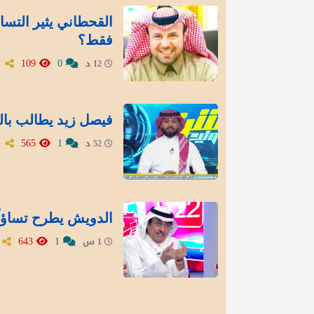
القحطاني يثير التسا
فقط؟
109
0
12 د
فيصل زيد يطالب بال
565
1
52 د
الدويش يطرح تساؤلً
643
1
1 س