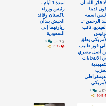
ا قدّر الله أن
لمدة 3 أيام..
ون لدينا
رئيس وزراء
ئيس اسمه
باكستان وقائد
د الرحمن"..
الجيش يبدآن
لفيديو: نائب
زيارتهما إلى
لرئيس
السعودية
أمريكي يعلق
9
3 س
لى فوز طبيب
2333
ن أصل مصري
 الانتخابات
تمهيدية
لحزب
لديمقراطي
أمريكي
7
37 د
1041