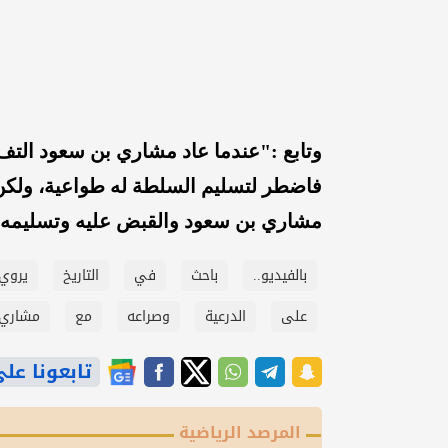
وتابع :"عندما عاد مشاري بن سعود التف
فاضطر لتسليم السلطة له طواعية، ولك
مشاري بن سعود والقبض عليه وتسليمه لل
بالفيديو..
باحث
في
التاريخ
يروي
على
الدرعية
وصراعه
مع
مشاري
تابعونا على gle News
المرصد الرياضية