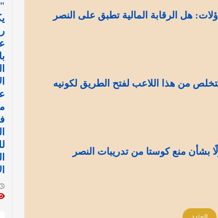
"ل
ؤلات: هل الرقابة المالية تطبق على النصر
يك
ر
عب
با
ا
ال
تخلص من هذا اللاعب لفتح الطريق لكونيه
ع
م
في
ال
ل
ا بشأن منع كوستا من تدريبات النصر
ا
ال
المزيد