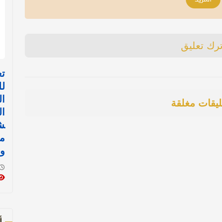
ترك تعليق
تع
لل
ال
ليقات مغلقة
ال
ش
مس
وم
أ