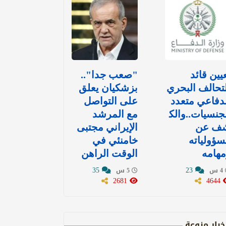
يين قائد
"صعب جدا"..
تحالف البحري
بزشكيان يعلق
دفاعي متعدد
على التواصل
جنسيات..والك
مع المرشد
ف عن
الإيراني مجتبى
ؤولياته
خامنئي في
هامه
الوقت الراهن
35
23
4 س
5 س
2681
4644
خبار منوعة