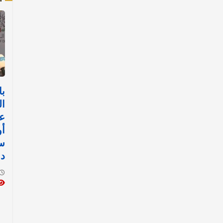
با
ال
عم
أو
ست
دو