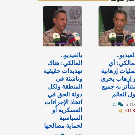
لفيديو..
بالفيديو..
مالكي: أي
المالكي: هناك
ليات إرهابية
تهديدات حقيقية
 إرهاب بحري
وناشئة في
تأثر به جميع
المنطقة ولكل
ل العالم
دولة الحق في
اتخاذ الإجراءات
15
49 د
611
العسكرية أو
السياسية
لحماية مصالحها