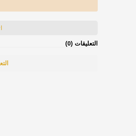
ا
التعليقات (0)
التع