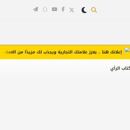
لانك هنا .. يعزز علامتك التجارية ويجذب لك مزيدًا من العملاء (اضغط
تاب الرأي