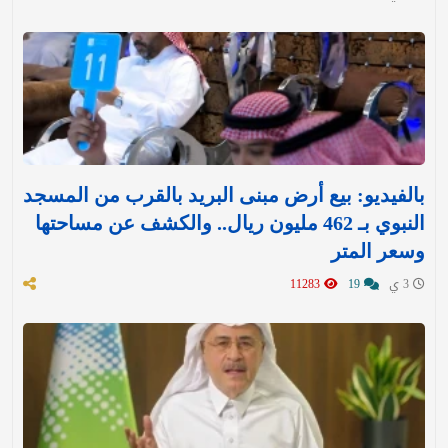
بالفيديو: بيع أرض مبنى البريد بالقرب من المسجد
النبوي بـ 462 مليون ريال.. والكشف عن مساحتها
وسعر المتر
3 ي
19
11283