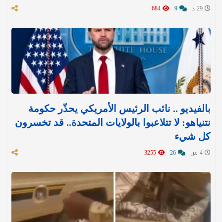
29 د
9
684
بالفيديو .. نائب الرئيس الأمريكي يحذّر حكومة
نتنياهو: لا تتلاعبوا بالولايات المتحدة.. قد تخسرون
كل شيء
4 س
26
3255