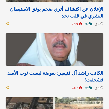
الإعلان عن اكتشاف أثري ضخم يوثق الاستيطان
البشري في قلب نجد
3 ي
38
7790
الكاتب راشد آل قنيعير: بعوضة لبست ثوب الأسد
فسُحقت!
4 ي
39
7337