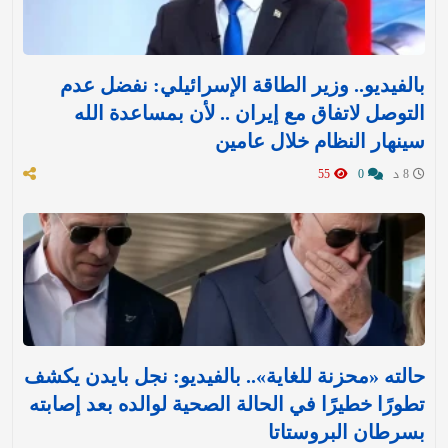
بالفيديو.. وزير الطاقة الإسرائيلي: نفضل عدم
التوصل لاتفاق مع إيران .. لأن بمساعدة الله
سينهار النظام خلال عامين
8 د
0
55
حالته «محزنة للغاية».. بالفيديو: نجل بايدن يكشف
تطورًا خطيرًا في الحالة الصحية لوالده بعد إصابته
بسرطان البروستاتا