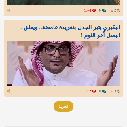
2 س
0
1374
البكيري يثير الجدل بتغريدة غامضة.. ويعلق :
البصل أخو الثوم !
3 س
0
1252
المزيد