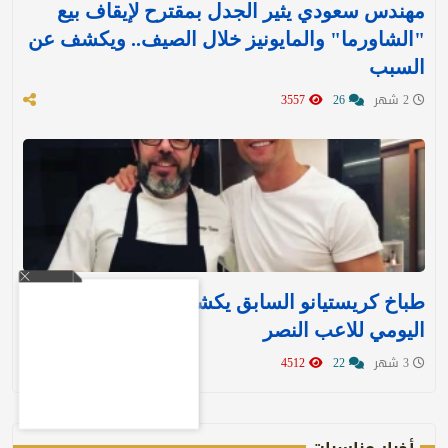
مهندس سعودي يثير الجدل بمقترح لإيقاف بيع
"الشاورما" والمايونيز خلال الصيف.. ويكشف عن
السبب
2 شهر
26
3557
طباخ كريستيانو السابق يكشف النظام الغذائي
اليومي للاعب النصر
3 شهر
22
4512