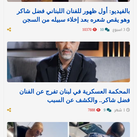
بالفيديو: أول ظهور للفنان اللبناني فضل شاكر
وهو يقص شعره بعد إخلاء سبيله من السجن
3 اسبوع
10
10370
المحكمة العسكرية في لبنان تفرج عن الفنان
فضل شاكر.. والكشف عن السبب
1 شهر
9
7888