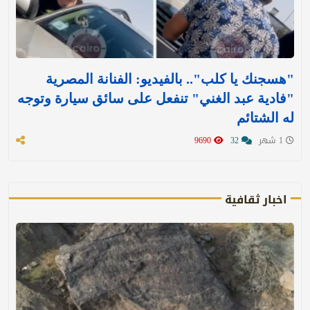
"هسجنك يا كلب".. بالفيديو: الفنانة المصرية
"فادية عبد الغني" تنفعل على سائق سيارة وتوجه
له الشتائم
1 شهر
32
9690
اخبار ثقافية