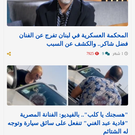
المحكمة العسكرية في لبنان تفرج عن الفنان
فضل شاكر.. والكشف عن السبب
1 شهر
9
7925
"هسجنك يا كلب".. بالفيديو: الفنانة المصرية
"فادية عبد الغني" تنفعل على سائق سيارة وتوجه
له الشتائم