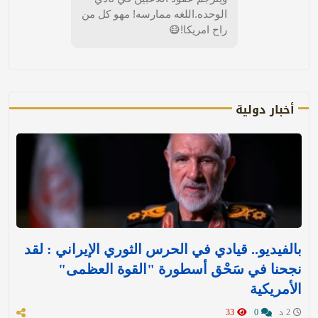
الوحده.اللغه ممارسه! مهو كل من
راح امريكا!😷
أخبار دولية
بالفيديو.. قيادي في الحرس الثوري الإيراني : لقد
نجحنا في سَحْق أسطورة "القوة العظمى"
الأمريكية
2 د
0
33