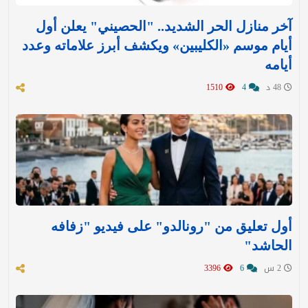
آخر منازل الحر الشديد.. "الحصيني" يعلن أول
أيام موسم «الكليبين» ويكشف أبرز علاماته وعدد
أيامه
48 د
4
1510
أول تعليق من "رونالدو" على فيديو "زفافه
الحاشد"
2 س
6
3396