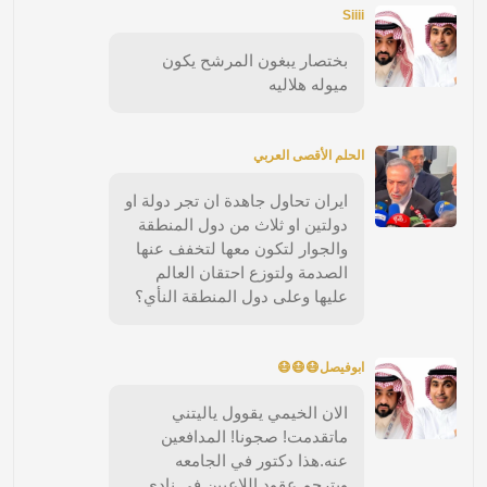
Siiii
بختصار يبغون المرشح يكون
ميوله هلاليه
الحلم الأقصى العربي
ايران تحاول جاهدة ان تجر دولة او
دولتين او ثلاث من دول المنطقة
والجوار لتكون معها لتخفف عنها
الصدمة ولتوزع احتقان العالم
عليها وعلى دول المنطقة النأي؟
ابوفيصل😷😷😷
الان الخيمي يقوول ياليتني
ماتقدمت! صجونا! المدافعين
عنه.هذا دكتور في الجامعه
ويترجم عقود اللاعبين في نادي