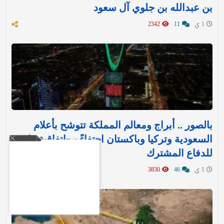
بن عبدالله بن جلوي آل سعود
1 ي
11
2342
بالصور .. أبراج ومعالم المملكة تتوشح بأعلام
السعودية وتركيا وباكستان احتفاءً بـ«اتفاقية مكة»
للدفاع المشترك‬⁩ ‏
1 ي
46
3830