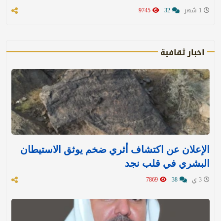
1 شهر
32
9745
اخبار ثقافية
الإعلان عن اكتشاف أثري ضخم يوثق الاستيطان
البشري في قلب نجد
3 ي
38
7869