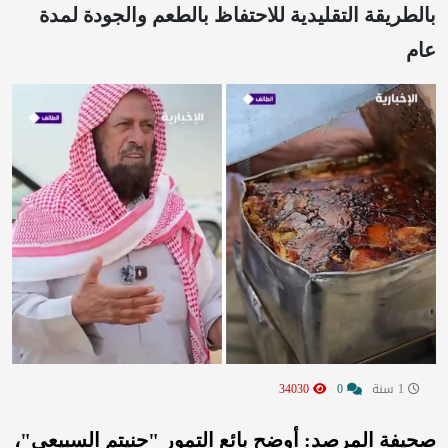
بالطريقة التقليدية للاحتفاظ بالطعم والجودة لمدة
عام
1 سنة
0
34030
صحيفة المرصد: أوضح بائع التمور "حنيتم السبيعي"،