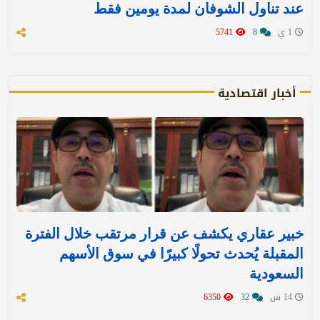
عند تناول الشوفان لمدة يومين فقط
1 ي
8
5741
أخبار اقتصادية
خبير عقاري يكشف عن قرار مرتقب خلال الفترة
المقبلة يُحدث تحولًا كبيرًا في سوق الأسهم
السعودية
14 س
32
6350