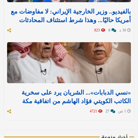
بالفيديو.. وزير الخارجية الإيراني: لا مفاوضات مع
أمريكا حاليًا... وهذا شرط استئناف المحادثات
38 د
6
823
«نسي الدبابات»... الشريان يرد على سخرية
الكاتب الكويتي فؤاد الهاشم من اتفاقية مكة
1 س
27
4721
أخبار منوعة