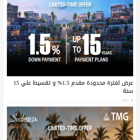
عرض لفترة محدودة مقدم 1.5% و تقسيط علي 15
سنة
TMG