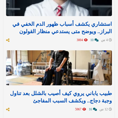
استشاري يكشف أسباب ظهور الدم الخفي في
البراز.. ويوضح متى يستدعي منظار القولون
4 س
10
3004
طبيب ياباني يروي كيف أصيب بالشلل بعد تناول
وجبة دجاج.. ويكشف السبب المفاجئ
12 س
16
5967