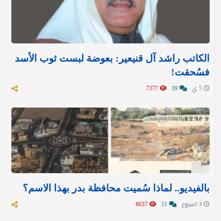
الكاتب راشد آل قنيعير: بعوضة لبست ثوب الأسد
فسُحقت!
5 ي
39
7377
بالفيديو.. لماذا سُميت محافظة بدر بهذا الاسم؟
3 اسبوع
11
8637