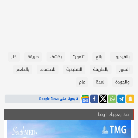
بالفيديو..
بائع
"تمور"
يكشف
طريقة
كنز
التمور
بالطريقة
التقليدية
للاحتفاظ
بالطعم
والجودة
لمدة
عام
تابعونا على Google News
قد يعجبك ايضا