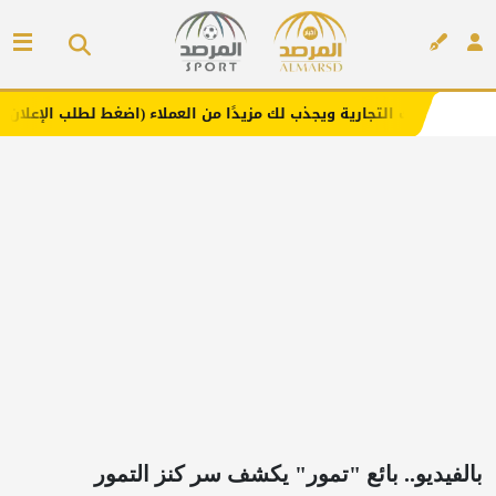
ارية ويجذب لك مزيدًا من العملاء (اضغط لطلب الإعلان)
مفار
إعلان
بالفيديو.. بائع "تمور" يكشف سر كنز التمور