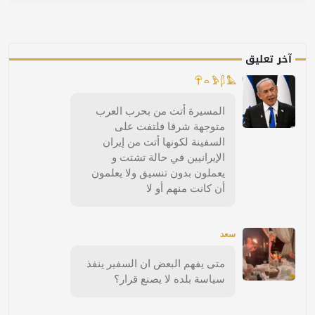
آخر تعليق
𓋺 𓏏 𓅱 𓆄 𓅓
المسيرة أتت من بحرب العرب
متوجهة شرقا فلتفت على
السفينة لكونها أتت من إيران
الإيرانيين في حالة تشتت و
يعملون بدون تنسيق ولا يعلمون
أن كانت منهم أو لا
سعد
متى يفهم البعض ان السفير ينفذ
سياسة بلده لا يصنع قرار؟