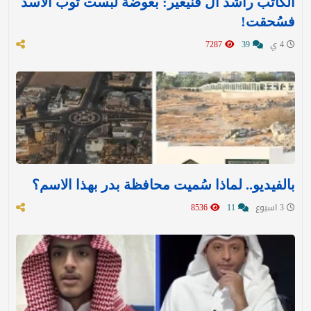
الكاتب راشد آل قنيعير: بعوضة لبست ثوب الأسد
فسُحقت!
4 ي
39
7287
بالفيديو.. لماذا سُميت محافظة بدر بهذا الاسم؟
3 اسبوع
11
8536