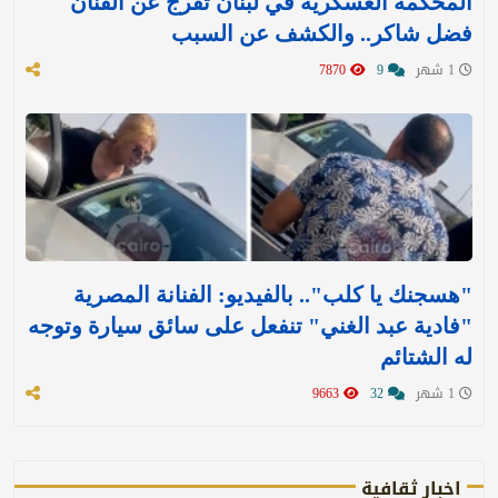
المحكمة العسكرية في لبنان تفرج عن الفنان
فضل شاكر.. والكشف عن السبب
1 شهر
9
7870
"هسجنك يا كلب".. بالفيديو: الفنانة المصرية
"فادية عبد الغني" تنفعل على سائق سيارة وتوجه
له الشتائم
1 شهر
32
9663
اخبار ثقافية