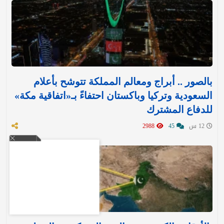
بالصور .. أبراج ومعالم المملكة تتوشح بأعلام
السعودية وتركيا وباكستان احتفاءً بـ«اتفاقية مكة»
للدفاع المشترك‬⁩ ‏
12 س
45
2988