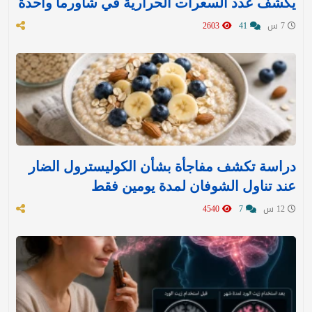
يكشف عدد السعرات الحرارية في شاورما واحدة
7 س
41
2603
دراسة تكشف مفاجأة بشأن الكوليسترول الضار
عند تناول الشوفان لمدة يومين فقط
12 س
7
4540