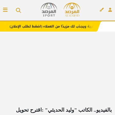
ذب لك مزيدًا من العملاء (اضغط لطلب الإعلان)
مفارش فندور
إعلان
بالفيديو.. الكاتب "وليد الحديثي" :اقترح تحويل