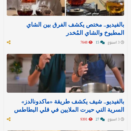
بالفيديو.. مختص يكشف الفرق بين الشاي
المطبوخ والشاي المُخدر
3 اسبوع
15
7648
بالفيديو.. شيف يكشف طريقة «ماكدونالدز»
السرية التي حيرت الملايين في قلي البطاطس
3 اسبوع
27
9391