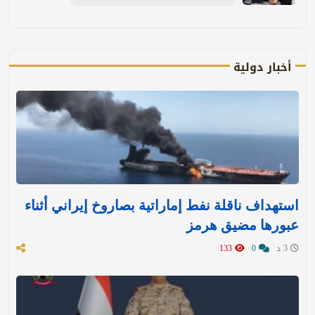
أخبار دولية
استهداف ناقلة نفط إماراتية بصاروخ إيراني أثناء
عبورها مضيق هرمز
3 د
0
133