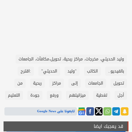
وليد الحديثي، مخرجات، مراكز ربحية، تحويل،مكافآت، الجامعات
بالفيديو..
الكاتب
"وليد
الحديثي"
:اقترح
تحويل
الجامعات
إلى
مراكز
ربحية
من
أجل
تغطية
ميزانيتهم
ورفع
جودة
التعليم
تابعونا على Google News
قد يعجبك ايضا