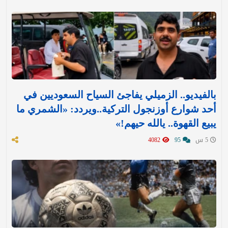
بالفيديو.. الزميلي يفاجئ السياح السعوديين في
أحد شوارع أوزنجول التركية..ويردد: «الشمري ما
يبيع القهوة.. يالله حيهم!»
5 س
95
4082