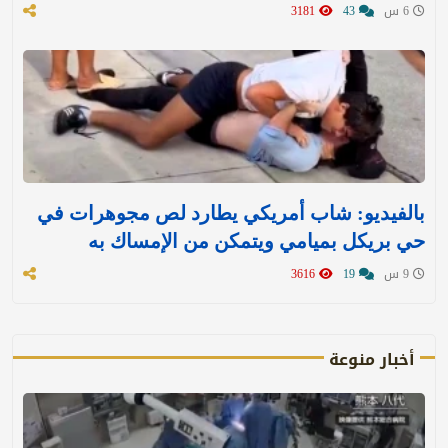
6 س
43
3181
بالفيديو: شاب أمريكي يطارد لص مجوهرات في
حي بريكل بميامي ويتمكن من الإمساك به
9 س
19
3616
أخبار منوعة