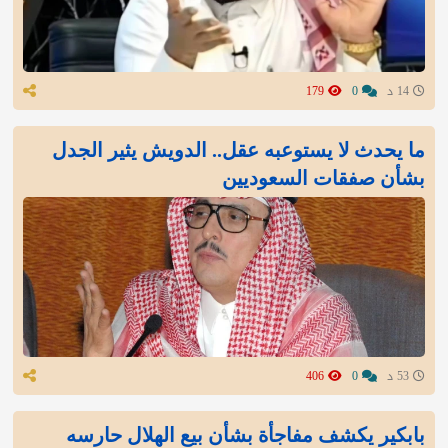
14 د
0
179
ما يحدث لا يستوعبه عقل.. الدويش يثير الجدل
بشأن صفقات السعوديين
53 د
0
406
بابكير يكشف مفاجأة بشأن بيع الهلال حارسه