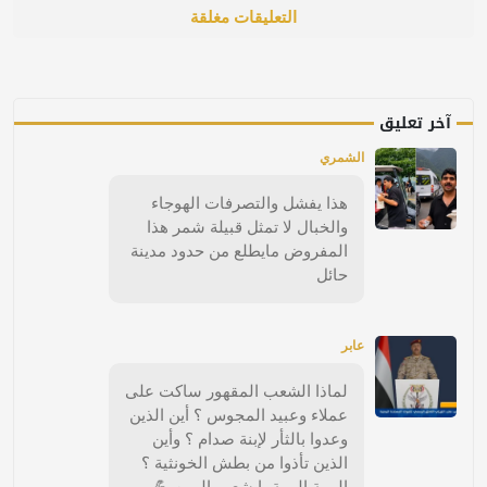
التعليقات مغلقة
آخر تعليق
الشمري
هذا يفشل والتصرفات الهوجاء
والخبال لا تمثل قبيلة شمر هذا
المفروض مايطلع من حدود مدينة
حائل
عابر
لماذا الشعب المقهور ساكت على
عملاء وعبيد المجوس ؟ أين الذين
وعدوا بالثأر لإبنة صدام ؟ وأين
الذين تأذوا من بطش الخونثية ؟
الهمة الهمة يا شعب اليمن 💪