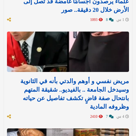
علماء يرصدون أجسامًا غامضة قد تصل إلى
الأرض خلال 20 دقيقة.. صور
1 س
8
1093
مريض نفسي و أوهم والدتي بأنه في الثانوية
وسيدخل الجامعة .. بالفيديو.. شقيقة المتهم
بانتحال صفة قاضٍ تكشف تفاصيل عن حياته
وظروفه المادية
4 س
7
2410