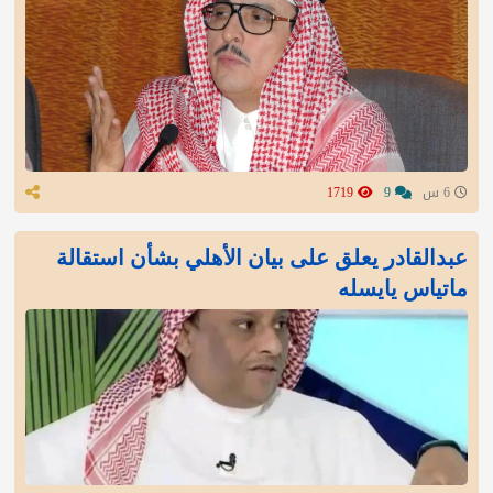
6 س
9
1719
عبدالقادر يعلق على بيان الأهلي بشأن استقالة
ماتياس يايسله