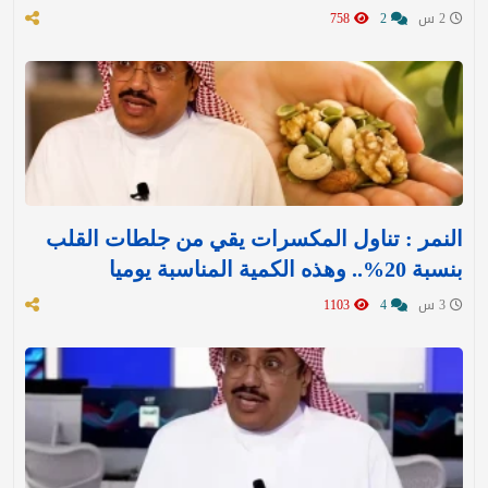
2 س
2
758
النمر : تناول المكسرات يقي من جلطات القلب
بنسبة 20%.. وهذه الكمية المناسبة يوميا
3 س
4
1103