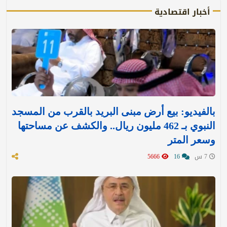
أخبار اقتصادية
بالفيديو: بيع أرض مبنى البريد بالقرب من المسجد
النبوي بـ 462 مليون ريال.. والكشف عن مساحتها
وسعر المتر
7 س
16
5666