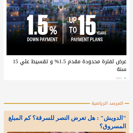
عرض لفترة محدودة مقدم 1.5% و تقسيط علي 15
سنة
TMG
المرصد الرياضية
"الدويش" : هل تعرض النصر للسرقة؟ كم المبلغ
المسروق؟