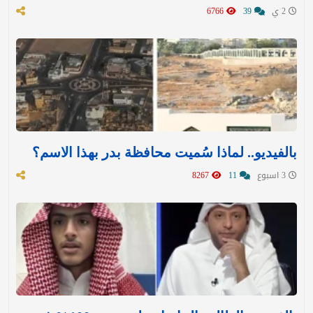
2 ي
39
6766
بالفيديو.. لماذا سُميت محافظة بدر بهذا الاسم؟
3 اسبوع
11
8267