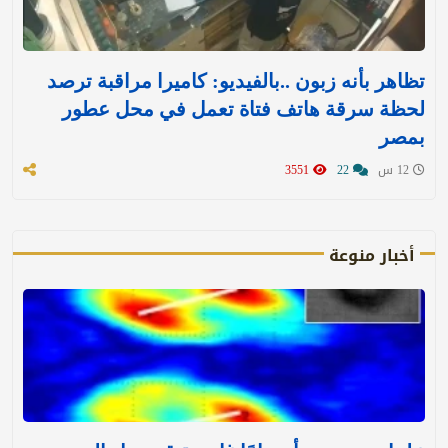
تظاهر بأنه زبون ..بالفيديو: كاميرا مراقبة ترصد
لحظة سرقة هاتف فتاة تعمل في محل عطور
بمصر
12 س
22
3551
أخبار منوعة