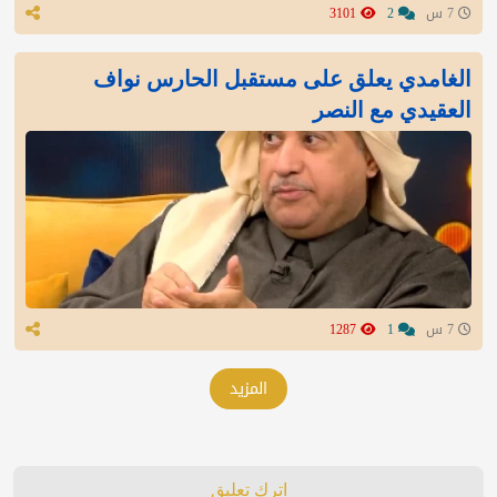
7 س
2
3101
الغامدي يعلق على مستقبل الحارس نواف
العقيدي مع النصر
7 س
1
1287
المزيد
اترك تعليق