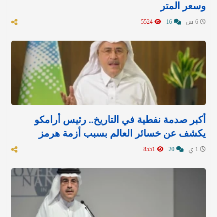
وسعر المتر
6 س
16
5524
أكبر صدمة نفطية في التاريخ.. رئيس أرامكو
يكشف عن خسائر العالم بسبب أزمة هرمز
1 ي
20
8551