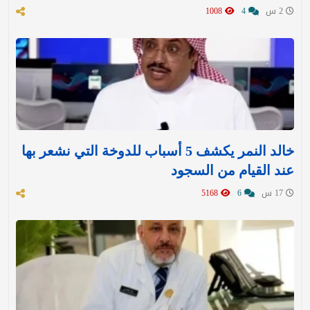
2 س
4
1008
خالد النمر يكشف 5 أسباب للدوخة التي نشعر بها
عند القيام من السجود
17 س
6
5168