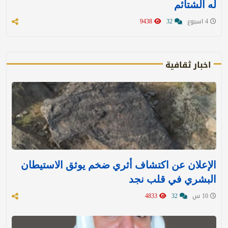
له الشتائم
4 اسبوع
32
9438
اخبار ثقافية
الإعلان عن اكتشاف أثري ضخم يوثق الاستيطان
البشري في قلب نجد
10 س
32
4833