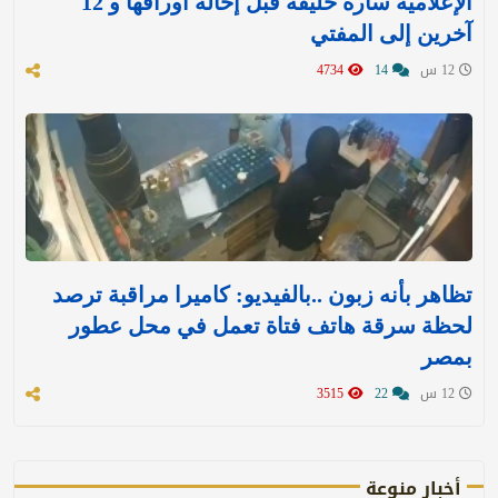
الإعلامية سارة خليفة قبل إحالة أوراقها و 12
آخرين إلى المفتي
12 س
14
4734
تظاهر بأنه زبون ..بالفيديو: كاميرا مراقبة ترصد
لحظة سرقة هاتف فتاة تعمل في محل عطور
بمصر
12 س
22
3515
أخبار منوعة