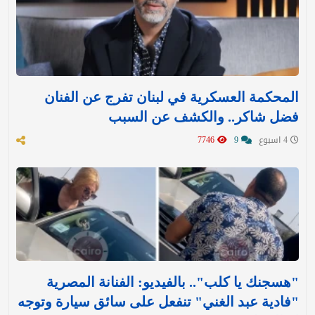
المحكمة العسكرية في لبنان تفرج عن الفنان
فضل شاكر.. والكشف عن السبب
4 اسبوع
9
7746
"هسجنك يا كلب".. بالفيديو: الفنانة المصرية
"فادية عبد الغني" تنفعل على سائق سيارة وتوجه