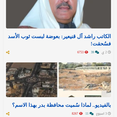
الكاتب راشد آل قنيعير: بعوضة لبست ثوب الأسد
فسُحقت!
2 ي
39
6753
بالفيديو.. لماذا سُميت محافظة بدر بهذا الاسم؟
3 اسبوع
11
8267