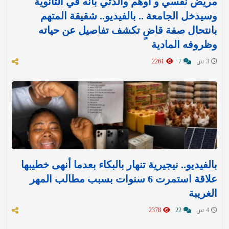
مريض نفسي و أوهم والدتي بأنه في الثانوية
وسيدخل الجامعة .. بالفيديو.. شقيقة المتهم
بانتحال صفة قاضٍ تكشف تفاصيل عن حياته
وظروفه المادية
3 س
7
2261
بالفيديو.. نيجيرية تنهار بالبكاء بعدما أنهى خطيبها
علاقة استمرت 6 سنوات بسبب مطالب المهر
الغريبة
4 س
22
2378