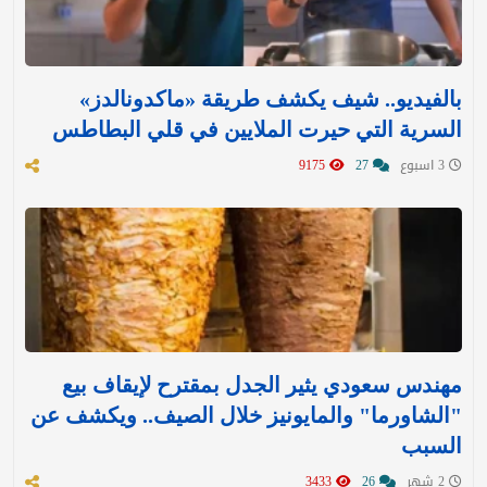
بالفيديو.. شيف يكشف طريقة «ماكدونالدز»
السرية التي حيرت الملايين في قلي البطاطس
3 اسبوع
27
9175
مهندس سعودي يثير الجدل بمقترح لإيقاف بيع
"الشاورما" والمايونيز خلال الصيف.. ويكشف عن
السبب
2 شهر
26
3433