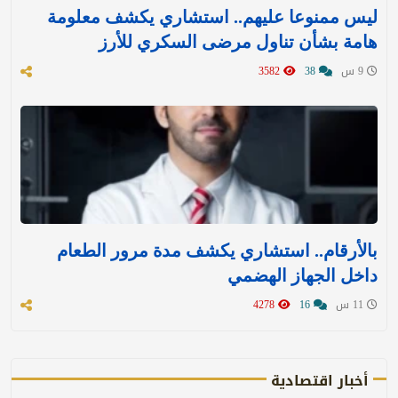
ليس ممنوعا عليهم.. استشاري يكشف معلومة
هامة بشأن تناول مرضى السكري للأرز
9 س
38
3582
بالأرقام.. استشاري يكشف مدة مرور الطعام
داخل الجهاز الهضمي
11 س
16
4278
أخبار اقتصادية