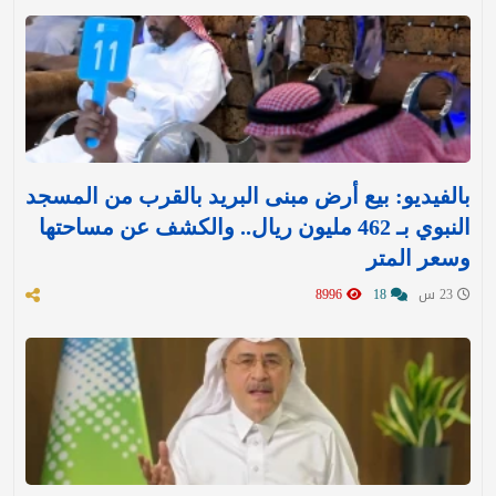
بالفيديو: بيع أرض مبنى البريد بالقرب من المسجد
النبوي بـ 462 مليون ريال.. والكشف عن مساحتها
وسعر المتر
23 س
18
8996