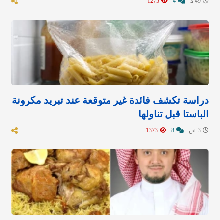
49 د
4
1275
دراسة تكشف فائدة غير متوقعة عند تبريد مكرونة
الباستا قبل تناولها
3 س
8
1373