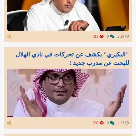
29 د
0
319
"البكيري" يكشف عن تحركات في نادي الهلال
للبحث عن مدرب جديد !
35 د
0
300