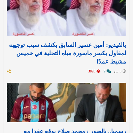
بالفيديو: أمين عسير السابق يكشف سبب توجيهه
لمقاول بكسر ماسورة مياه التحلية في خميس
مشيط عمدًا
3 س
9
3826
رسميا.. بالصور : محمد صلاح يوقع عقدا مع