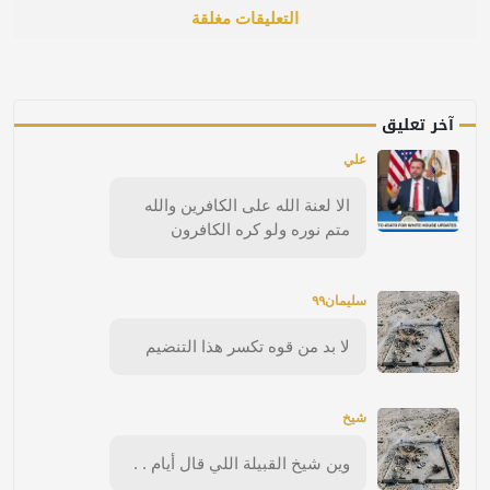
التعليقات مغلقة
آخر تعليق
علي
الا لعنة الله على الكافرين والله
متم نوره ولو كره الكافرون
سليمان٩٩
لا بد من قوه تكسر هذا التنضيم
شيخ
وين شيخ القبيلة اللي قال أيام . .