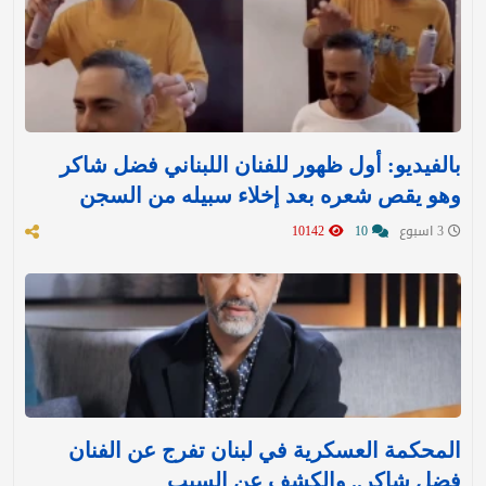
بالفيديو: أول ظهور للفنان اللبناني فضل شاكر
وهو يقص شعره بعد إخلاء سبيله من السجن
3 اسبوع
10
10142
المحكمة العسكرية في لبنان تفرج عن الفنان
فضل شاكر.. والكشف عن السبب