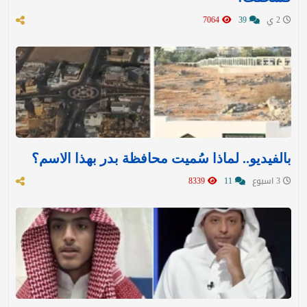
2 ي
39
7064
بالفيديو.. لماذا سُميت محافظة بدر بهذا الاسم؟
3 اسبوع
11
8339