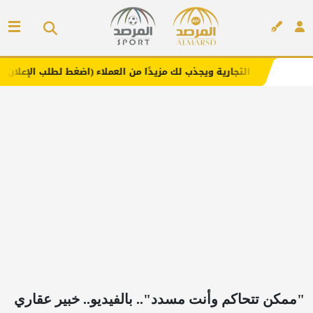
ية ويجذب لك مزيدًا من العملاء (اضغط لطلب الإعلان)
مفارش 
إعلان
"ممكن تتحاكم وأنت مسدد".. بالفيديو.. خبير عقاري