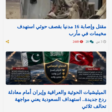
مقتل وإصابة 16 مدنيا بقصف حوثي استهدف
مخيمات في مأرب
3 س
20
2449
الميليشيات الحوثية والعراقية وإيران أمام معادلة
ردع جديدة.. استهداف السعودية يعني مواجهة
تحالف ثلاثي