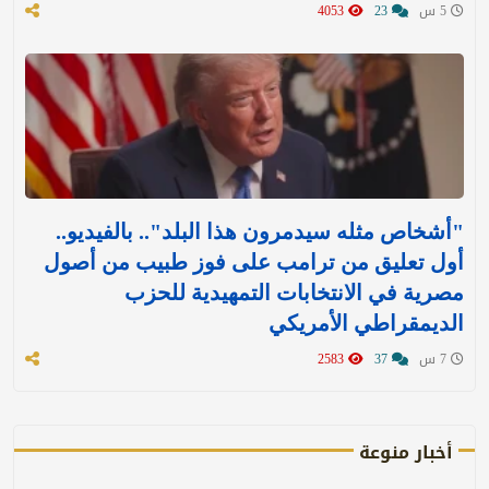
5 س
23
4053
"أشخاص مثله سيدمرون هذا البلد".. بالفيديو..
أول تعليق من ترامب على فوز طبيب من أصول
مصرية في الانتخابات التمهيدية للحزب
الديمقراطي الأمريكي
7 س
37
2583
أخبار منوعة