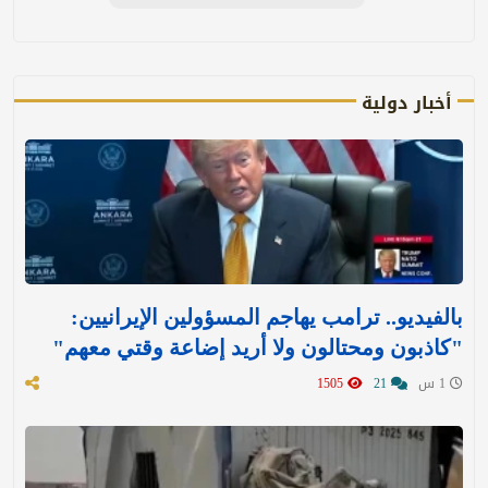
أخبار دولية
بالفيديو.. ترامب يهاجم المسؤولين الإيرانيين:
"كاذبون ومحتالون ولا أريد إضاعة وقتي معهم"
1 س
21
1505