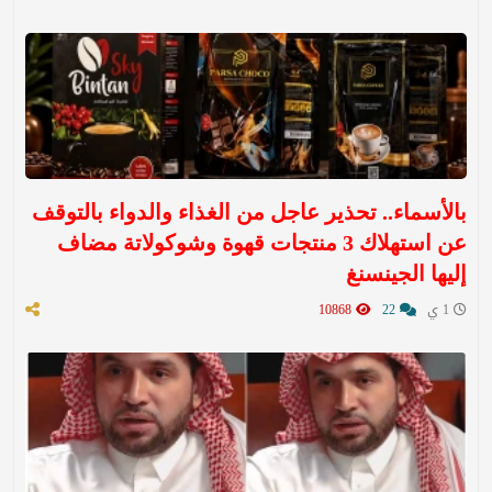
بالأسماء.. تحذير عاجل من الغذاء والدواء بالتوقف
عن استهلاك 3 منتجات قهوة وشوكولاتة مضاف
إليها الجينسنغ
1 ي
22
10868