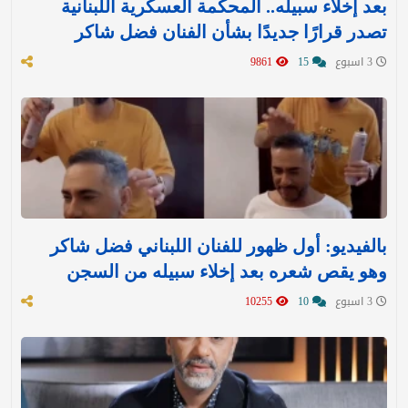
بعد إخلاء سبيله.. المحكمة العسكرية اللبنانية
تصدر قرارًا جديدًا بشأن الفنان فضل شاكر
3 اسبوع
15
9861
بالفيديو: أول ظهور للفنان اللبناني فضل شاكر
وهو يقص شعره بعد إخلاء سبيله من السجن
3 اسبوع
10
10255