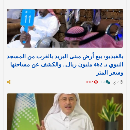
بالفيديو: بيع أرض مبنى البريد بالقرب من المسجد
النبوي بـ 462 مليون ريال.. والكشف عن مساحتها
وسعر المتر
2 ي
19
10802