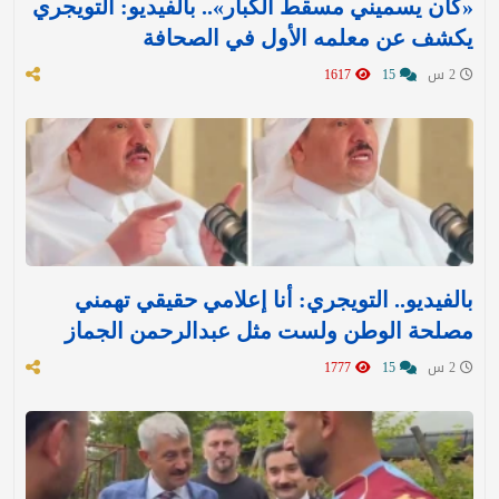
«كان يسميني مسقط الكبار».. بالفيديو: التويجري
يكشف عن معلمه الأول في الصحافة
2 س
15
1617
بالفيديو.. التويجري: أنا إعلامي حقيقي تهمني
مصلحة الوطن ولست مثل عبدالرحمن الجماز
2 س
15
1777