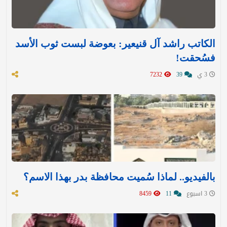
الكاتب راشد آل قنيعير: بعوضة لبست ثوب الأسد
فسُحقت!
3 ي
39
7232
بالفيديو.. لماذا سُميت محافظة بدر بهذا الاسم؟
3 اسبوع
11
8459