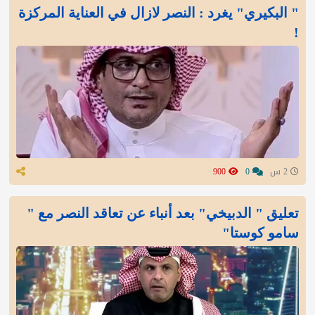
" البكيري" يغرد : النصر لازال في العناية المركزة
!
2 س
0
900
تعليق " الدبيخي" بعد أنباء عن تعاقد النصر مع "
سامو كوستا"