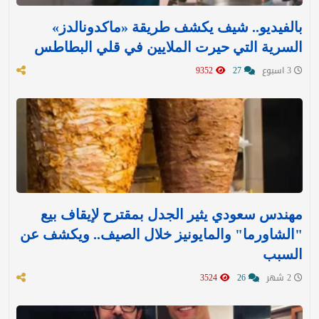
بالفيديو.. شيف يكشف طريقة «ماكدونالدز»
السرية التي حيرت الملايين في قلي البطاطس
3 اسبوع
27
9352
مهندس سعودي يثير الجدل بمقترح لإيقاف بيع
"الشاورما" والمايونيز خلال الصيف.. ويكشف عن
السبب
2 شهر
26
3524