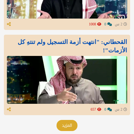
2 س
0
1008
القحطاني: "انتهت أزمة التسجيل ولم تنتهِ كل
الأزمات"!
2 س
0
657
المزيد