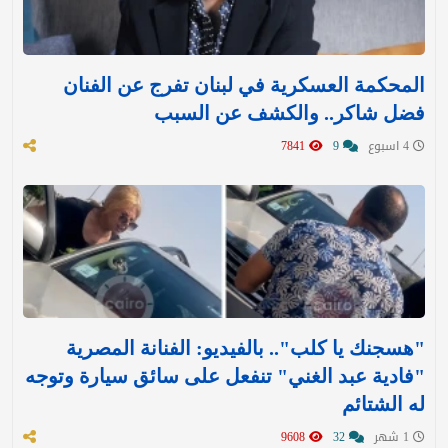
المحكمة العسكرية في لبنان تفرج عن الفنان
فضل شاكر.. والكشف عن السبب
4 اسبوع
9
7841
"هسجنك يا كلب".. بالفيديو: الفنانة المصرية
"فادية عبد الغني" تنفعل على سائق سيارة وتوجه
له الشتائم
1 شهر
32
9608