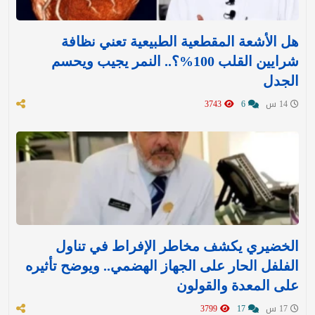
هل الأشعة المقطعية الطبيعية تعني نظافة
شرايين القلب 100%؟.. النمر يجيب ويحسم
الجدل
14 س
6
3743
الخضيري يكشف مخاطر الإفراط في تناول
الفلفل الحار على الجهاز الهضمي.. ويوضح تأثيره
على المعدة والقولون
17 س
17
3799