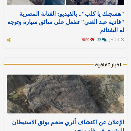
"هسجنك يا كلب".. بالفيديو: الفنانة المصرية
"فادية عبد الغني" تنفعل على سائق سيارة وتوجه
له الشتائم
1 شهر
32
9660
اخبار ثقافية
الإعلان عن اكتشاف أثري ضخم يوثق الاستيطان
البشري في قلب نجد