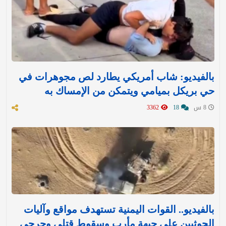
بالفيديو: شاب أمريكي يطارد لص مجوهرات في
حي بريكل بميامي ويتمكن من الإمساك به
8 س
18
3362
بالفيديو.. القوات اليمنية تستهدف مواقع وآليات
الحوثيين على جبهة مأرب وسقوط قتلى وجرحى