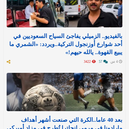
بالفيديو.. الزميلي يفاجئ السياح السعوديين في
أحد شوارع أوزنجول التركية..ويردد: «الشمري ما
يبيع القهوة.. يالله حيهم!»
4 س
57
3422
بعد 40 عاما..الكرة التي صنعت أشهر أهداف
مارادونا في مرمى إنجلترا تُطرح في مزاد أميركي