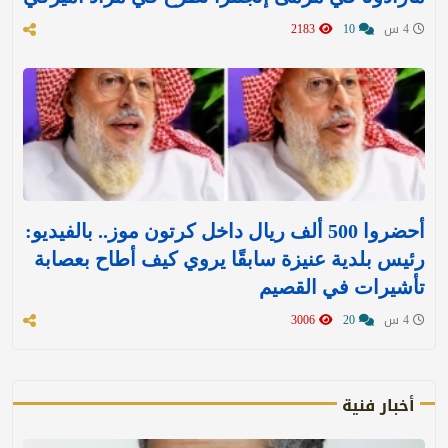
4 س
10
2183
أحضروا 500 ألف ريال داخل كرتون موز.. بالفيديو:
رئيس بلدية عنيزة سابقًا يروي كيف أطاح بعصابة
تأشيرات في القصيم
4 س
20
3006
أخبار فنية