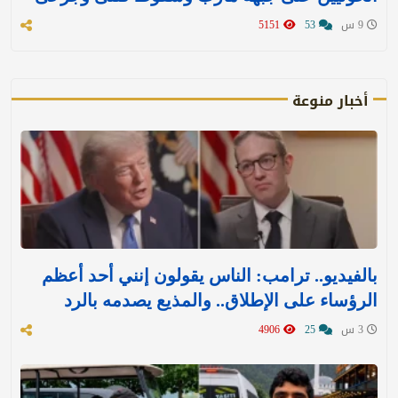
9 س
53
5151
أخبار منوعة
بالفيديو.. ترامب: الناس يقولون إنني أحد أعظم
الرؤساء على الإطلاق.. والمذيع يصدمه بالرد
3 س
25
4906