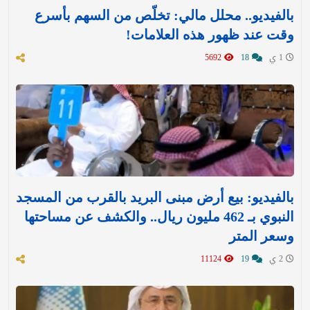
بالفيديو.. محلل مالي: تخلّص من السهم بأسرع
وقت عند ظهور هذه العلامات!
1 ي
18
5692
بالفيديو: بيع أرض مبنى البريد بالقرب من المسجد
النبوي بـ 462 مليون ريال.. والكشف عن مساحتها
وسعر المتر
2 ي
19
11124