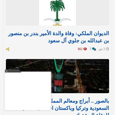
الديوان الملكي: وفاة والدة الأمير بندر بن منصور
بن عبدالله بن جلوي آل سعود
2 س
7
862
بالصور .. أبراج ومعالم المملكة تتوشح بأعلام
السعودية وتركيا وباكستان احتفاءً بـ«اتفاقية مكة»