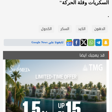
السكريات وقلة الحركة"
.
الدهون
الكبد
السكر
الكحول
تابعونا على Google News
قد يعجبك ايضا