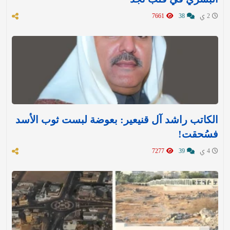
2 ي
38
7661
الكاتب راشد آل قنيعير: بعوضة لبست ثوب الأسد
فسُحقت!
4 ي
39
7277