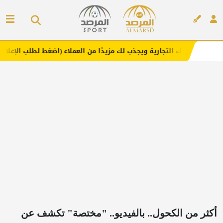
رية ويجذب لك مزيدًا من العملاء (اضغط لطلب الإعلان)
مفارش
إعلان
أكثر من الكحول.. بالفيديو.. "مختصة" تكشف عن