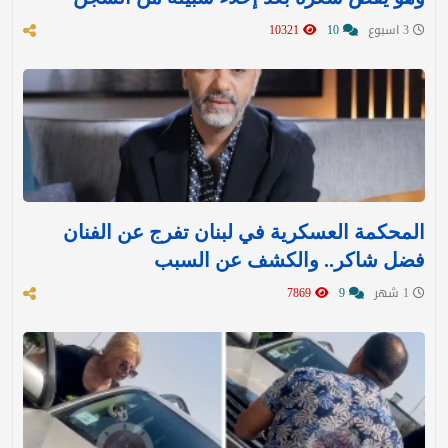
3 اسبوع
10
10321
المحكمة العسكرية في لبنان تفرج عن الفنان
فضل شاكر.. والكشف عن السبب
1 شهر
9
7869