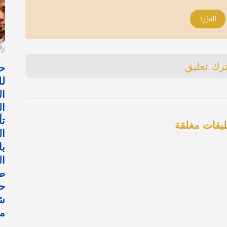
المزيد
ترك تعليق
حي
لل
ا
ال
تأ
ليقات مغلقة
ال
با
ا
طي
ح
ش
م