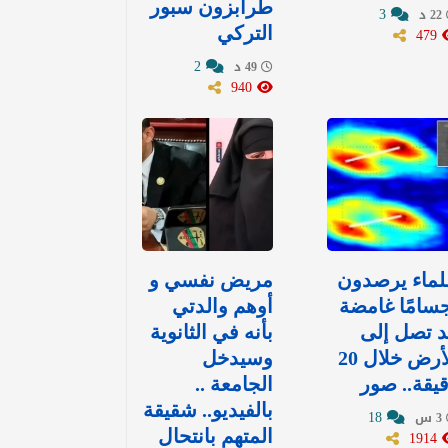
طرابزون سبور
3
22 د
479
التركي
2
49 د
940
لماء يرصدون
مريض نفسي و
سامًا غامضة
أوهم والدتي
 تصل إلى
بأنه في الثانوية
الأرض خلال 20
وسيدخل
يقة.. صور
الجامعة ..
بالفيديو.. شقيقة
18
3 س
1914
المتهم بانتحال