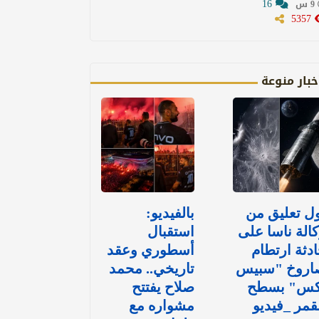
16
9 س
5357
خبار منوعة
ل تعليق من
بالفيديو:
الة ناسا على
استقبال
دثة ارتطام
أسطوري وعقد
اروخ "سبيس
تاريخي.. محمد
كس" بسطح
صلاح يفتتح
قمر _فيديو
مشواره مع