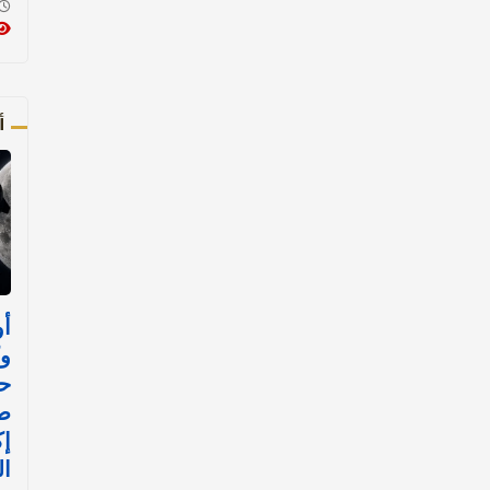
أ
أو
وك
حا
ص
إ
ال