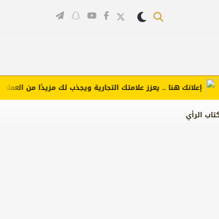
علانك هنا .. يعزز علامتك التجارية ويجذب لك مزيدًا من العملاء (اضغ
تاب الرأي