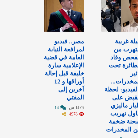
لة غريبة
مصر.. فيديو
تهرب من
لمرافعة النيابة
لفحص وقاد
العامة في قضية
طائرة تحت
الإعلامية سارة
ثير
خليفة قبل إحالة
مخدرات...
أوراقها و 12
لفيديو: لحظة
آخرين إلى
لقبض على
المفتي
ار ماليزي
14
14 س
اول تهريب
4978
حنة ضخمة
ن المخدرات