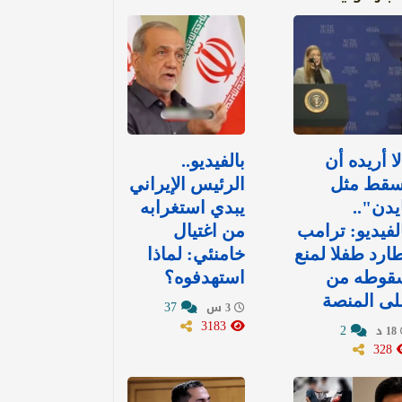
ا أريده أن
بالفيديو..
سقط مثل
الرئيس الإيراني
يدن"..
يبدي استغرابه
لفيديو: ترامب
من اغتيال
ارد طفلا لمنع
خامنئي: لماذا
قوطه من
استهدفوه؟
ى المنصة
37
3 س
3183
2
18 د
328