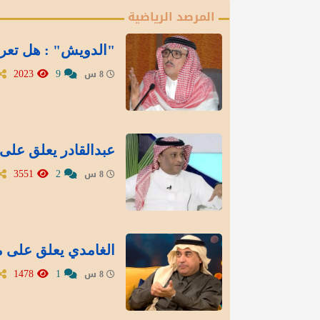
المرصد الرياضية
"الدويش" : هل تعر
2023
9
8 س
عبدالقادر يعلق على 
3551
2
8 س
الغامدي يعلق على م
1478
1
8 س