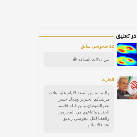
خر تعليق
12 صحونجي سابق
من دلالات الساعة 😁
الحارث
والله انه من اسعد الايام علينا هلاك
مرشدكم الخنزير وهلاك حسن
نصرالشيطان ومن قبله قاسم
الخنزيرواتباعهم من المجرمين
والعقبا لكل مجوسي زنديق
اعداءالاسلام