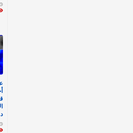
ع
أج
قد
دق