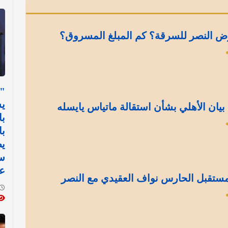
ض النصر للسرقة؟ كم المبلغ المسروق؟
"ل
ي
بيان الأهلي بشأن استقالة ماتياس يايسله
با
با
يط
س
عل
ستقبل الحارس نواف العقيدي مع النصر