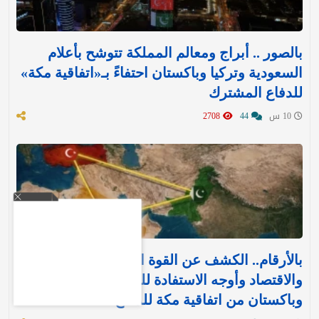
بالصور .. أبراج ومعالم المملكة تتوشح بأعلام
السعودية وتركيا وباكستان احتفاءً بـ«اتفاقية مكة»
للدفاع المشترك‬⁩ ‏
10 س
44
2708
بالأرقام.. الكشف عن القوة العسكرية والتسليح
والاقتصاد وأوجه الاستفادة للمملكة وتركيا
وباكستان من اتفاقية مكة للدفاع