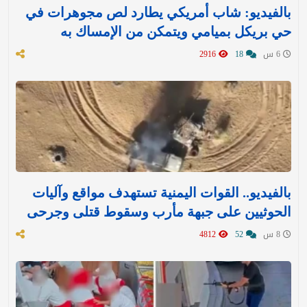
بالفيديو: شاب أمريكي يطارد لص مجوهرات في
حي بريكل بميامي ويتمكن من الإمساك به
6 س
18
2916
بالفيديو.. القوات اليمنية تستهدف مواقع وآليات
الحوثيين على جبهة مأرب وسقوط قتلى وجرحى
8 س
52
4812