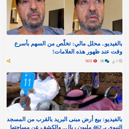
بالفيديو.. محلل مالي: تخلّص من السهم بأسرع
وقت عند ظهور هذه العلامات!
1 ي
18
5635
بالفيديو: بيع أرض مبنى البريد بالقرب من المسجد
النبوي بـ 462 مليون ريال.. والكشف عن مساحتها