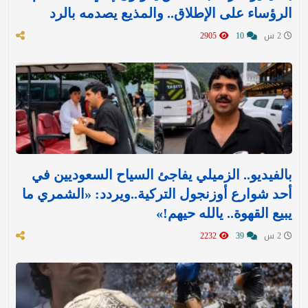
الرؤساء على الإطلاق.. والمذيع يصدمه بالرد
2 س
10
2905
بالفيديو.. الزميلي يفاجئ السياح السعوديين في
أحد شوارع أوزنجول التركية..ويردد: «الشمري ما
يبيع القهوة.. يالله حيهم!»
2 س
39
2232