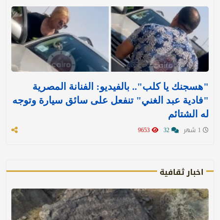
"هسجنك يا كلب".. بالفيديو: الفنانة المصرية
"فادية عبد الغني" تنفعل على سائق سيارة وتوجه
له الشتائم
1 شهر
32
9653
اخبار ثقافية