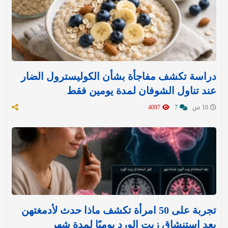
دراسة تكشف مفاجأة بشأن الكوليسترول الضار
عند تناول الشوفان لمدة يومين فقط
10 س
7
4097
تجربة على 50 امرأة تكشف ماذا حدث لأدمغتهن
بعد استنشاق زيت الورد يوميًا لمدة شهر