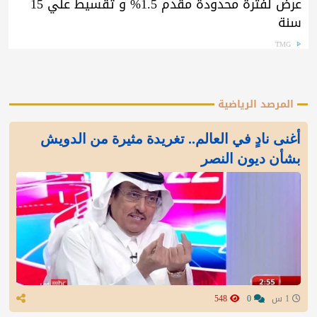
عرض لفترة محدودة مقدم 1.5% و تقسيط علي 15
سنة
TMG
المرصد الرياضية
أغنى نادٍ في العالم.. تغريدة مثيرة من الدويش
بشأن ديون النصر
1 س
0
548