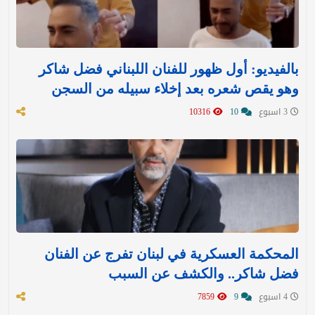
بالفيديو: أول ظهور للفنان اللبناني فضل شاكر
وهو يقص شعره بعد إخلاء سبيله من السجن
3 اسبوع
10
10316
المحكمة العسكرية في لبنان تفرج عن الفنان
فضل شاكر.. والكشف عن السبب
4 اسبوع
9
7859