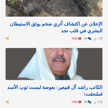
الإعلان عن اكتشاف أثري ضخم يوثق الاستيطان
البشري في قلب نجد
2 ي
38
7649
الكاتب راشد آل قنيعير: بعوضة لبست ثوب الأسد
فسُحقت!
4 ي
39
7268