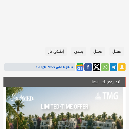
مقتل
ممثل
يمني
إطلاق نار
تابعونا على Google News
قد يعجبك ايضا