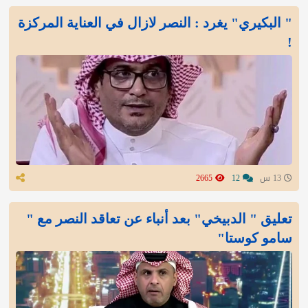
" البكيري" يغرد : النصر لازال في العناية المركزة
!
13 س
12
2665
تعليق " الدبيخي" بعد أنباء عن تعاقد النصر مع "
سامو كوستا"