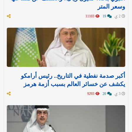
وسعر المتر
2 ي
19
11103
أكبر صدمة نفطية في التاريخ.. رئيس أرامكو
يكشف عن خسائر العالم بسبب أزمة هرمز
3 ي
20
9293