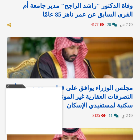
وفاة الدكتور "راشد الراجح" مدير جامعة أم
القرى السابق عن عمر ناهز 85 عامًا
7 س
20
4177
مجلس الوزراء يوافق على قرارين جديدين بشأن
التصرفات العقارية غير الموثقة وتنفيذ وحدات
سكنية لمستفيدي الإسكان
2 ي
11
8125