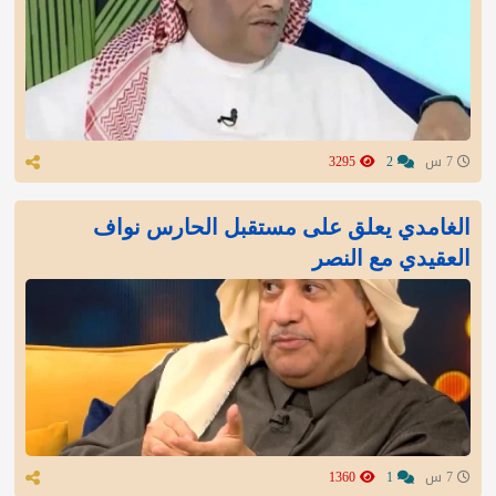
7 س
2
3295
الغامدي يعلق على مستقبل الحارس نواف
العقيدي مع النصر
7 س
1
1360