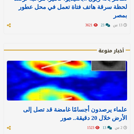
لحظة سرقة هاتف فتاة تعمل في محل عطور
بمصر
13 س
23
3621
أخبار منوعة
علماء يرصدون أجسامًا غامضة قد تصل إلى
الأرض خلال 20 دقيقة.. صور
2 س
13
1523