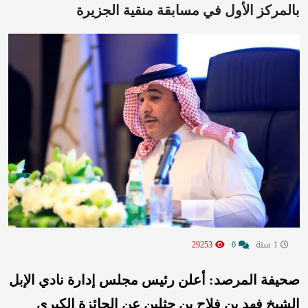
بالمركز الأول في مسابقة ⁧‫منقية الجزيرة‬⁩
1 سنة
0
29253
صحيفة المرصد: ‏أعلن رئيس مجلس إدارة نادي الإبل
الشيخ فهد بن فلاح بن حثلين عن الجائزة الكبرى