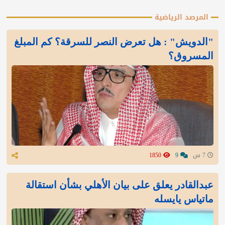
المرصد الرياضية
"الدويش" : هل تعرض النصر للسرقة؟ كم المبلغ
المسروق؟
7 س
9
1850
عبدالقادر يعلق على بيان الأهلي بشأن استقالة
ماتياس يايسله