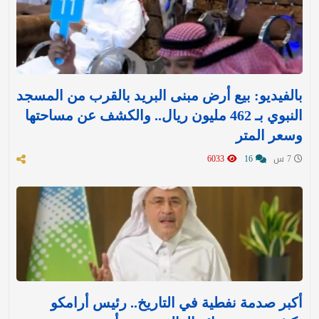
بالفيديو: بيع أرض مبنى البريد بالقرب من المسجد
النبوي بـ 462 مليون ريال.. والكشف عن مساحتها
وسعر المتر
7 س
16
6033
أكبر صدمة نفطية في التاريخ.. رئيس أرامكو