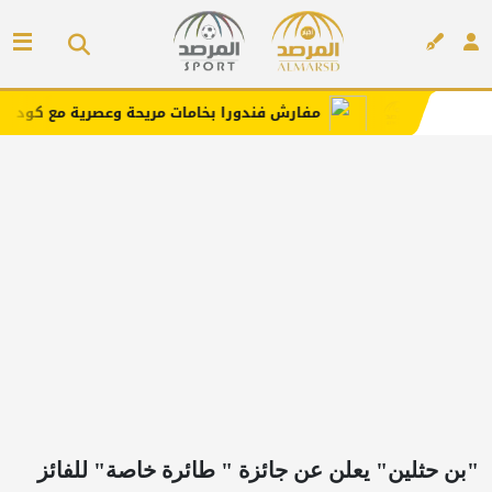
مفارش فندورا بخامات مريحة وعصرية مع كود خصم
اضغط هن
(FUN)
إعلان
"بن حثلين" يعلن عن جائزة " طائرة خاصة" للفائز