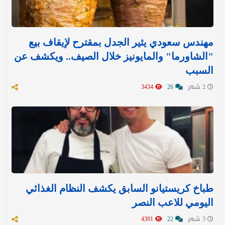
مهندس سعودي يثير الجدل بمقترح لإيقاف بيع
"الشاورما" والمايونيز خلال الصيف.. ويكشف عن
السبب
2 شهر
26
3434
طباخ كريستيانو السابق يكشف النظام الغذائي
اليومي للاعب النصر
3 شهر
22
4391