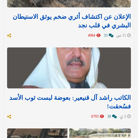
الإعلان عن اكتشاف أثري ضخم يوثق الاستيطان
البشري في قلب نجد
11 س
33
4984
الكاتب راشد آل قنيعير: بعوضة لبست ثوب الأسد
فسُحقت!
2 ي
39
6793