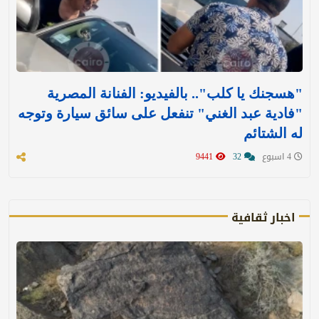
"هسجنك يا كلب".. بالفيديو: الفنانة المصرية
"فادية عبد الغني" تنفعل على سائق سيارة وتوجه
له الشتائم
4 اسبوع
32
9441
اخبار ثقافية