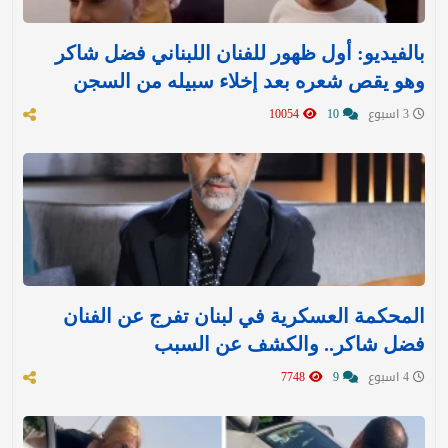
بالفيديو: أول ظهور للفنان اللبناني فضل شاكر
وهو يقص شعره بعد إخلاء سبيله من السجن
3 اسبوع
10
10054
المحكمة العسكرية في لبنان تفرج عن الفنان
فضل شاكر.. والكشف عن السبب
4 اسبوع
9
7748