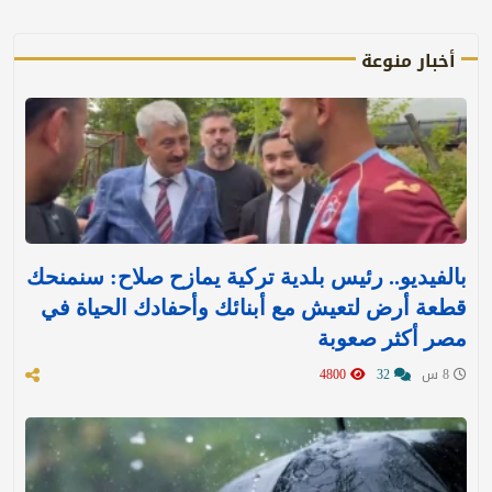
أخبار منوعة
بالفيديو.. رئيس بلدية تركية يمازح صلاح: سنمنحك
قطعة أرض لتعيش مع أبنائك وأحفادك الحياة في
مصر أكثر صعوبة
8 س
32
4800