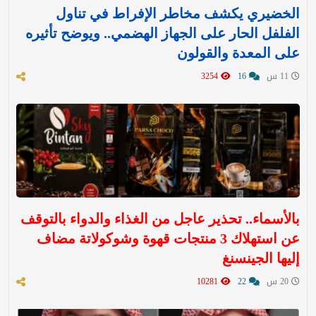
الخضيري يكشف مخاطر الإفراط في تناول
الفلفل الحار على الجهاز الهضمي.. ويوضح تأثيره
على المعدة والقولون
11 س
16
3254
بالأسماء.. تحذير عاجل من الغذاء والدواء بالتوقف
عن استهلاك 3 منتجات قهوة وشوكولاتة مضاف
إليها الجينسنغ
20 س
22
10281