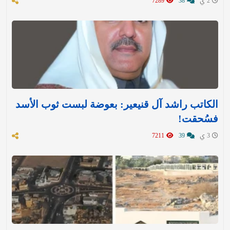
2 ي
38
7289
الكاتب راشد آل قنيعير: بعوضة لبست ثوب الأسد
فسُحقت!
3 ي
39
7211