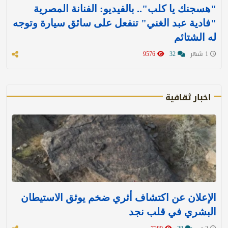
"هسجنك يا كلب".. بالفيديو: الفنانة المصرية
"فادية عبد الغني" تنفعل على سائق سيارة وتوجه
له الشتائم
1 شهر
32
9576
اخبار ثقافية
الإعلان عن اكتشاف أثري ضخم يوثق الاستيطان
البشري في قلب نجد