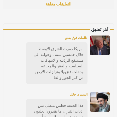
التعليقات مغلقة
آخر تعليق
ظلمات فوق بعض
امريكا دمرت الشرق الاوسط
خلال خمسين سنه ، وحولته الى
مستنقع للرذيله والانتهاكات
السياسيه والفقر والمجاعه
ودخلت فنزويلا وتزلزلت الارض
من كثر الجور والظ
الشمري حائل
هذا الجيفه فطس مبطي بس
اذناب الثيران ما يقدرون يعلنون
خبر نفوقه ألحمد لله أراح أمه