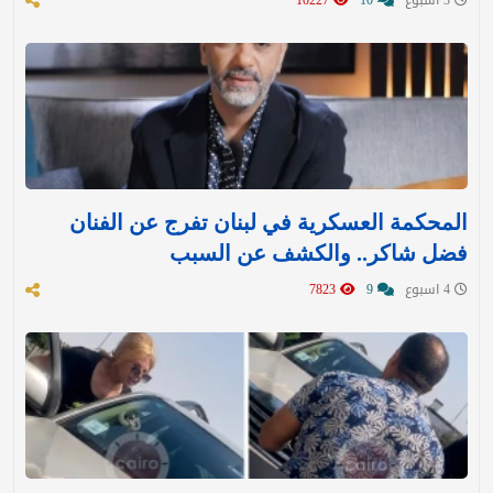
3 اسبوع
10
10227
المحكمة العسكرية في لبنان تفرج عن الفنان
فضل شاكر.. والكشف عن السبب
4 اسبوع
9
7823