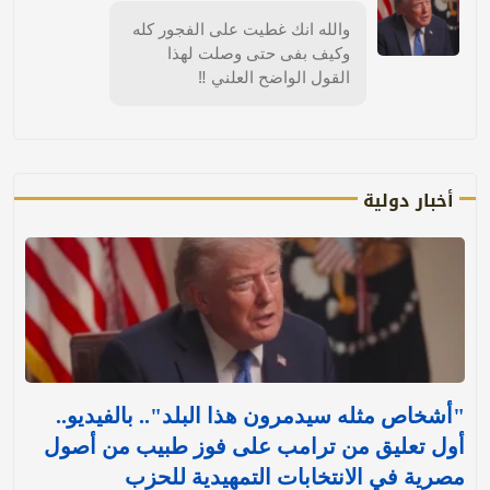
والله انك غطيت على الفجور كله
وكيف بفى حتى وصلت لهذا
القول الواضح العلني ‼️
أخبار دولية
"أشخاص مثله سيدمرون هذا البلد".. بالفيديو..
أول تعليق من ترامب على فوز طبيب من أصول
مصرية في الانتخابات التمهيدية للحزب