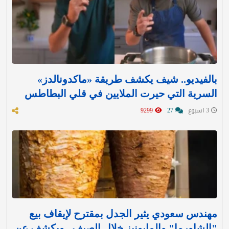
بالفيديو.. شيف يكشف طريقة «ماكدونالدز»
السرية التي حيرت الملايين في قلي البطاطس
3 اسبوع
27
9299
مهندس سعودي يثير الجدل بمقترح لإيقاف بيع
"الشاورما" والمايونيز خلال الصيف.. ويكشف عن