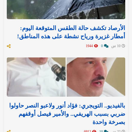
الأرصاد تكشف حالة الطقس المتوقعة اليوم:
أمطار غزيرة ورياح نشطة على هذه المناطق!
10 س
0
1944
بالفيديو.. التويجري: فؤاد أنور ولاعبو النصر حاولوا
ضربي بسبب الهريفي.. والأمير فيصل أوقفهم
بصرخة واحدة
22 س
10
6912