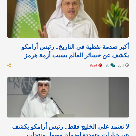
أكبر صدمة نفطية في التاريخ.. رئيس أرامكو
يكشف عن خسائر العالم بسبب أزمة هرمز
3 ي
20
9224
لا نعتمد على الخليج فقط.. رئيس أرامكو يكشف
عن خيارات متعددة لضمان وصول منتجات