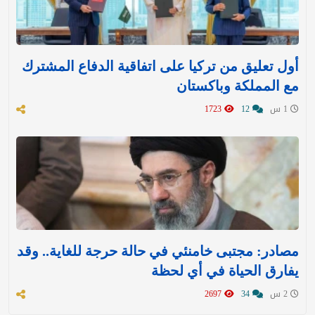
أول تعليق من تركيا على اتفاقية الدفاع المشترك
مع المملكة وباكستان
1 س
12
1723
مصادر: مجتبى خامنئي في حالة حرجة للغاية.. وقد
يفارق الحياة في أي لحظة
2 س
34
2697