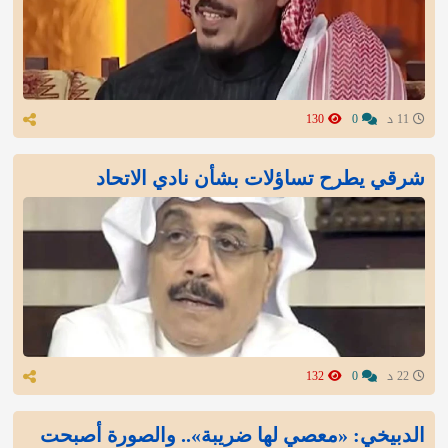
11 د
0
130
شرقي يطرح تساؤلات بشأن نادي الاتحاد
22 د
0
132
الدبيخي: «معصي لها ضريبة».. والصورة أصبحت