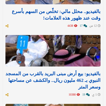
بالفيديو.. محلل مالي: تخلّص من السهم بأسرع
وقت عند ظهور هذه العلامات!
12 س
17
4438
بالفيديو: بيع أرض مبنى البريد بالقرب من المسجد
النبوي بـ 462 مليون ريال.. والكشف عن مساحتها
وسعر المتر
1 ي
19
10388