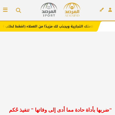
علامتك التجارية ويجذب لك مزيدًا من العملاء (اضغط لطلب الإعلان)
إعلان
"ضربها بأداة حادة مما أدى إلى وفاتها " تنفيذ حُكم