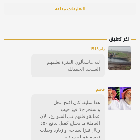
التعليقات مغلقة
آخر تعليق
زاىر1515
ليه مايسألون البقرة تعلمهم
السبب. الحمدلله
قاسم
هذا سابقا كان افتح محل
واستخرج ٦ فيز جيب
عمالةوافلتهم في الشوارع، الان
العاملة ما يحتاج كفيل يدفع ٥٥٠
ريال فيزا سياحة او زيارة ويفلت
نفسة عمالة سائبة