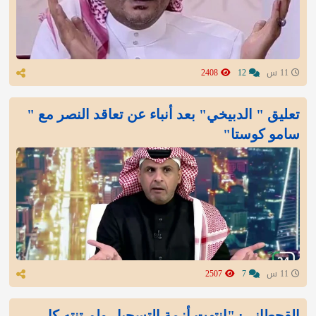
11 س
12
2408
تعليق " الدبيخي" بعد أنباء عن تعاقد النصر مع "
سامو كوستا"
11 س
7
2507
القحطاني: "انتهت أزمة التسجيل ولم تنتهِ كل