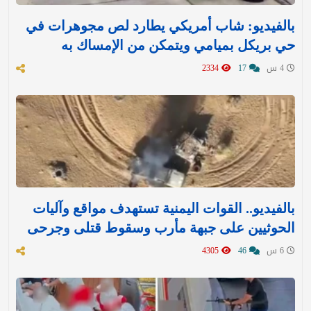
بالفيديو: شاب أمريكي يطارد لص مجوهرات في
حي بريكل بميامي ويتمكن من الإمساك به
4 س
17
2334
بالفيديو.. القوات اليمنية تستهدف مواقع وآليات
الحوثيين على جبهة مأرب وسقوط قتلى وجرحى
6 س
46
4305