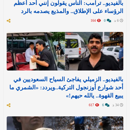
بالفيديو.. ترامب: الناس يقولون إنني أحد أعظم
الرؤساء على الإطلاق.. والمذيع يصدمه بالرد
6 د
0
164
بالفيديو.. الزميلي يفاجئ السياح السعوديين في
أحد شوارع أوزنجول التركية..ويردد: «الشمري ما
يبيع القهوة.. يالله حيهم!»
34 د
6
617