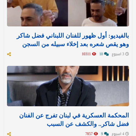
بالفيديو: أول ظهور للفنان اللبناني فضل شاكر
وهو يقص شعره بعد إخلاء سبيله من السجن
3 اسبوع
10
10311
المحكمة العسكرية في لبنان تفرج عن الفنان
فضل شاكر.. والكشف عن السبب
4 اسبوع
9
7857