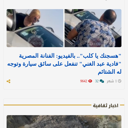
"هسجنك يا كلب".. بالفيديو: الفنانة المصرية
"فادية عبد الغني" تنفعل على سائق سيارة وتوجه
له الشتائم
1 شهر
32
9642
اخبار ثقافية