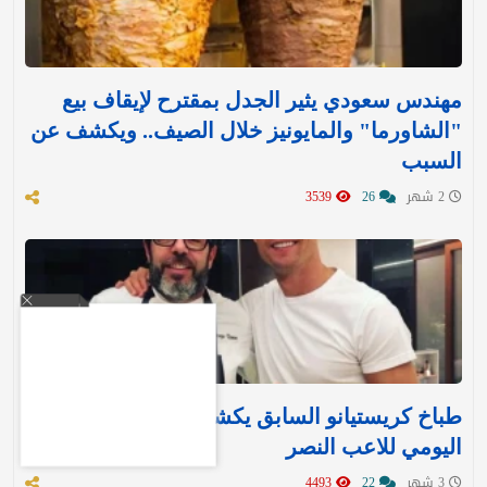
مهندس سعودي يثير الجدل بمقترح لإيقاف بيع
"الشاورما" والمايونيز خلال الصيف.. ويكشف عن
السبب
2 شهر
26
3539
طباخ كريستيانو السابق يكشف النظام الغذائي
اليومي للاعب النصر
3 شهر
22
4493