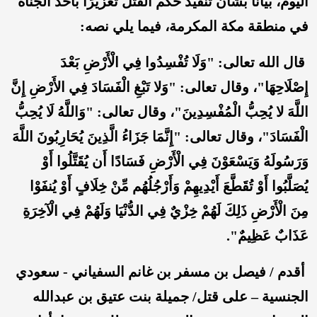
اليوم، بيانًا بشأن تنفيذ حُكم القتل تعزيرًا بأحد الجناة
في منطقة مكة المكرمة، فيما يلي نصه:
قال الله تعالى: "وَلَا تُفْسِدُوا فِي الْأَرْضِ بَعْدَ
إِصْلَاحِهَا"، وقال تعالى: "وَلا تَبْغِ الْفَسَادَ فِي الأَرْضِ إِنَّ
اللَّهَ لا يُحِبُّ الْمُفْسِدِينَ"، وقال تعالى: "وَاللَّهُ لَا يُحِبُّ
الْفَسَادَ"، وقال تعالى: "إِنَّمَا جَزَاءُ الَّذِينَ يُحَارِبُونَ اللَّهَ
وَرَسُولَهُ وَيَسْعَوْنَ فِي الْأَرْضِ فَسَادًا أَن يُقَتَّلُوا أَوْ
يُصَلَّبُوا أَوْ تُقَطَّعَ أَيْدِيهِمْ وَأَرْجُلُهُم مِّنْ خِلَافٍ أَوْ يُنفَوْا
مِنَ الْأَرْضِ ذَلِكَ لَهُمْ خِزْيٌ فِي الدُّنْيَا وَلَهُمْ فِي الْآخِرَةِ
عَذَابٌ عَظِيمٌ".
أقدم / فيصل بن مسفر بن غانم السفياني - سعودي
الجنسية – على قتل/ جميلة بنت عتيق بن عبدالله