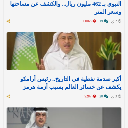
النبوي بـ 462 مليون ريال.. والكشف عن مساحتها
وسعر المتر
2 ي
19
11066
أكبر صدمة نفطية في التاريخ.. رئيس أرامكو
يكشف عن خسائر العالم بسبب أزمة هرمز
3 ي
20
9287