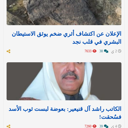
الإعلان عن اكتشاف أثري ضخم يوثق الاستيطان
البشري في قلب نجد
2 ي
38
7633
الكاتب راشد آل قنيعير: بعوضة لبست ثوب الأسد
فسُحقت!
4 ي
39
7260