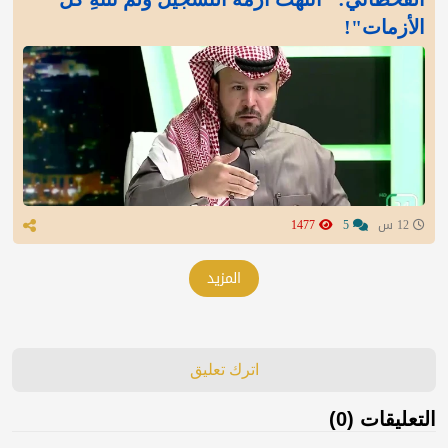
الأزمات"!
12 س
5
1477
المزيد
اترك تعليق
التعليقات (0)