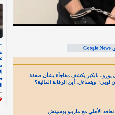
"
Goo
بز
عل
م
ال
إلى 13 مليون يورو.. بابكير يكشف مفاجأة بشأن صفقة
خ
ن لوبي" ويتساءل: أين الرقابة المالية؟
ال
تعاقد الأهلي مع مارينو بوسيتش