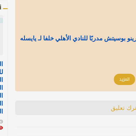
أ
رينو بوسيتش مدربًا للنادي الأهلي خلفا لـ يايسله
ال
لل
المزيد
ال
ال
ال
ال
ترك تعليق
ا