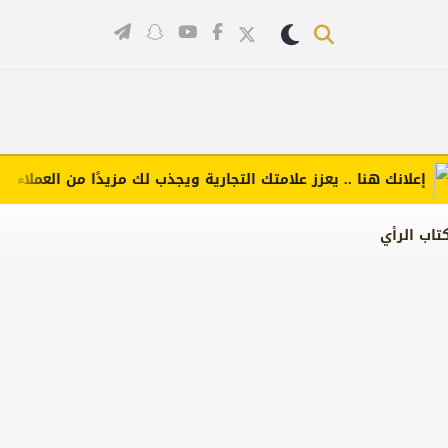
انك هنا .. يعزز علامتك التجارية ويجذب لك مزيدًا من العملاء (اضغط ل
تاب الرأي