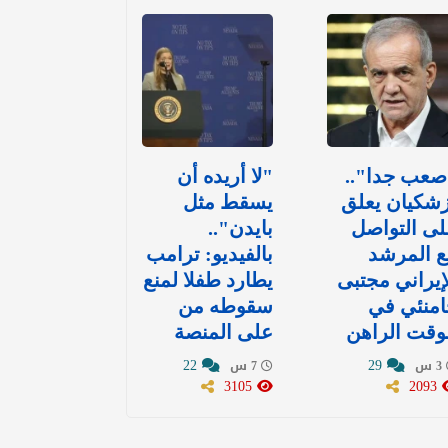
صعب جدا"..
"لا أريده أن
شكيان يعلق
يسقط مثل
ى التواصل
بايدن"..
ع المرشد
بالفيديو: ترامب
إيراني مجتبى
يطارد طفلا لمنع
امنئي في
سقوطه من
وقت الراهن
على المنصة
22
29
3 س
7 س
3105
2093