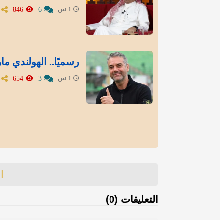
846
6
1 س
رسميًا.. الهولندي ما
654
3
1 س
ا
التعليقات (0)