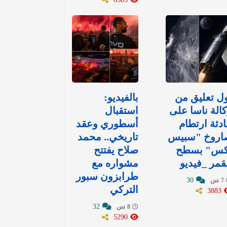
ل تعليق من
بالفيديو:
الة ناسا على
استقبال
دثة ارتطام
أسطوري وعقد
اروخ "سبيس
تاريخي.. محمد
كس" بسطح
صلاح يفتتح
قمر _فيديو
مشواره مع
طرابزون سبور
30
7 س
3883
التركي
32
8 س
5290