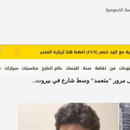
سة الخصوصية
 كود خصم
اضغط هنا لزيارة المتجر
إعل
(FUN)
وعات
فن
ثقافة
صحة
اقتصاد
عالم الطبخ
مناسبات
سيارات
ك
جل مرور "متعمد" وسط شارع في بيروت..