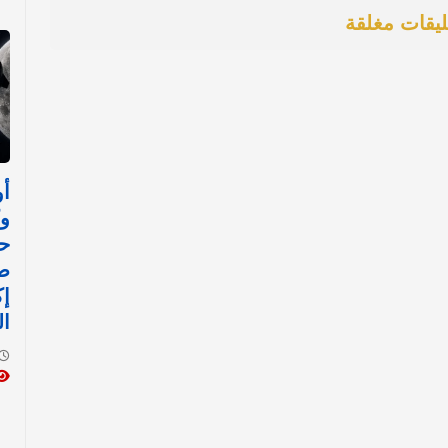
ليقات مغلقة
أو
وك
حا
ص
إ
ال