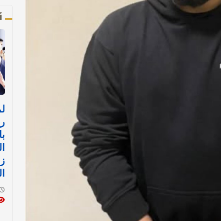
أ
رئ
با
ال
زي
ال