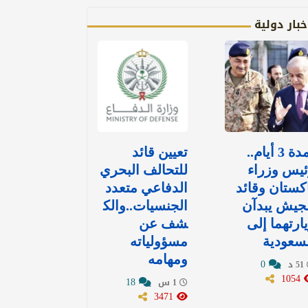
خبار دولية
لمدة 3 أيام..
تعيين قائد
يس وزراء
للتحالف البحري
كستان وقائد
الدفاعي متعدد
جيش يبدآن
الجنسيات..والك
ارتهما إلى
شف عن
سعودية
مسؤولياته
ومهامه
0
51 د
1054
18
1 س
3471