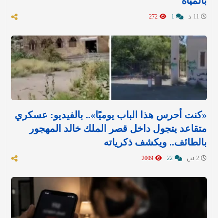
بالمياه
11 د
1
272
«كنت أحرس هذا الباب يوميًا».. بالفيديو: عسكري
متقاعد يتجول داخل قصر الملك خالد المهجور
بالطائف.. ويكشف ذكرياته
2 س
22
2009