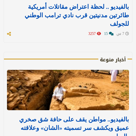
بالفيديو .. لحظة اعتراض مقاتلات أمريكية
طائرتين مدنيتين قرب نادي ترامب الوطني
للجولف
7 س
15
3257
أخبار منوعة
بالفيديو.. مواطن يقف على حافة شق صخري
عميق ويكشف سر تسميته «الشان» وعلاقته