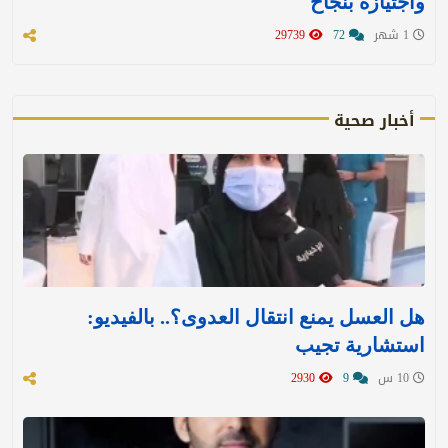
واجتيازه بنجاح
1 شهر
72
29739
أخبار صحية
هل العسل يمنع انتقال العدوى؟.. بالفيديو:
استشارية تجيب
10 س
9
2930