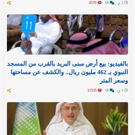
2 ي
19
6576
بالفيديو: بيع أرض مبنى البريد بالقرب من المسجد
النبوي بـ 462 مليون ريال.. والكشف عن مساحتها
وسعر المتر
4 ي
19
11535