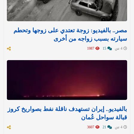
مصر.. بالفيديو: زوجة تعتدي على زوجها وتحطم
سيارته بسبب زواجه من أخرى
4 س
15
1987
بالفيديو.. إيران تستهدف ناقلة نفط بصواريخ كروز
قبالة سواحل عُمان
4 س
21
3607