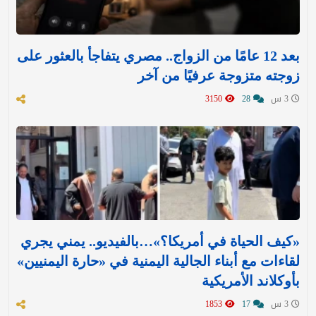
بعد 12 عامًا من الزواج.. مصري يتفاجأ بالعثور على
زوجته متزوجة عرفيًا من آخر
3 س
28
3150
«كيف الحياة في أمريكا؟»…بالفيديو.. يمني يجري
لقاءات مع أبناء الجالية اليمنية في «حارة اليمنيين»
بأوكلاند الأمريكية
3 س
17
1853