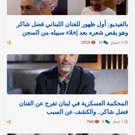
بالفيديو: أول ظهور للفنان اللبناني فضل شاكر
وهو يقص شعره بعد إخلاء سبيله من السجن
4 اسبوع
10
10528
المحكمة العسكرية في لبنان تفرج عن الفنان
فضل شاكر.. والكشف عن السبب
1 شهر
9
7968