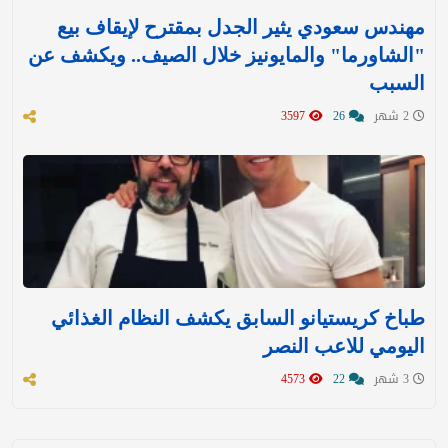
مهندس سعودي يثير الجدل بمقترح لإيقاف بيع
"الشاورما" والمايونيز خلال الصيف.. ويكشف عن
السبب
2 شهر
26
3597
طباخ كريستيانو السابق يكشف النظام الغذائي
اليومي للاعب النصر
3 شهر
22
4573