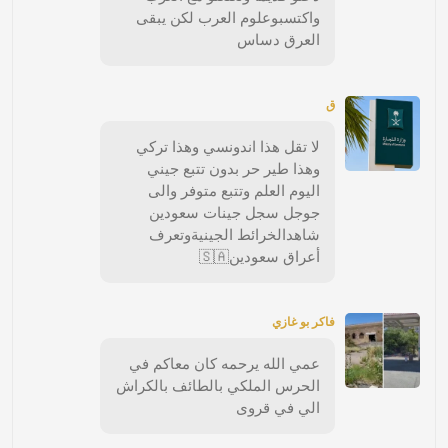
واكتسبوعلوم العرب لكن يبقى
العرق دساس
ق
لا تقل هذا اندونسي وهذا تركي
وهذا طير حر بدون تتبع جيني
اليوم العلم وتتبع متوفر والى
جوجل سجل جينات سعودين
شاهدالخرائط الجينيةوتعرف
أعراق سعودين🇸🇦
فاكر بو غازي
عمي الله يرحمه كان معاكم في
الحرس الملكي بالطائف بالكراش
الي في قروى