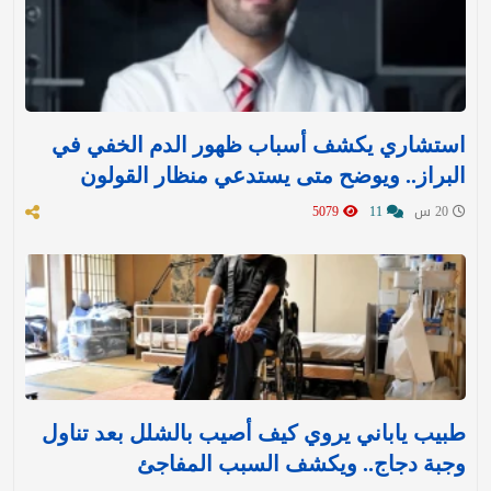
استشاري يكشف أسباب ظهور الدم الخفي في
البراز.. ويوضح متى يستدعي منظار القولون
20 س
11
5079
طبيب ياباني يروي كيف أصيب بالشلل بعد تناول
وجبة دجاج.. ويكشف السبب المفاجئ