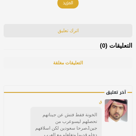
المزيد
اترك تعليق
التعليقات (0)
التعليقات مغلقة
آخر تعليق
ق
الخونة فقط فتش عن جيناتهم
تحصلهم ليسوعرب من
جينJصرحا سعودين لكن اسلافهم
دخلو قديما وتغلغلو مع العرب