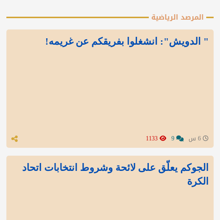
المرصد الرياضية
" الدويش": انشغلوا بفريقكم عن غريمه!
6 س
9
1133
الجوكم يعلّق على لائحة وشروط انتخابات اتحاد
الكرة