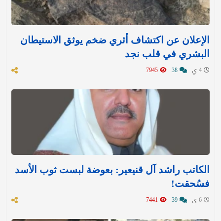
الإعلان عن اكتشاف أثري ضخم يوثق الاستيطان
البشري في قلب نجد
4 ي
38
7945
الكاتب راشد آل قنيعير: بعوضة لبست ثوب الأسد
فسُحقت!
6 ي
39
7441