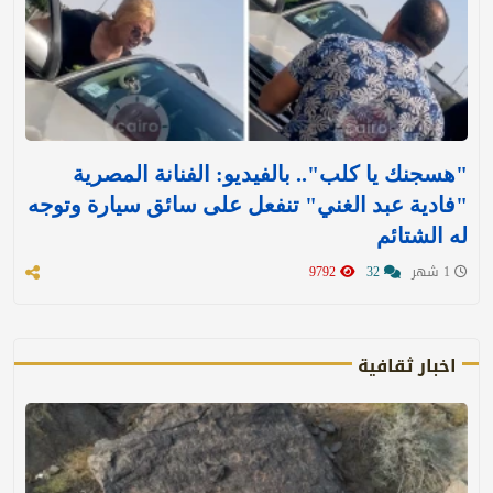
"هسجنك يا كلب".. بالفيديو: الفنانة المصرية
"فادية عبد الغني" تنفعل على سائق سيارة وتوجه
له الشتائم
1 شهر
32
9792
اخبار ثقافية