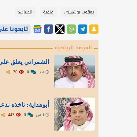
يعقوب بوشهري
منقية
الصياهد
تابعونا على gle News
المرصد الرياضية
الشمراني يعلق على 
30
0
4 د
أبوهداية: ناخذه ندع
443
0
1 س