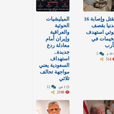
مقتل وإصابة 16
الميليشيات
نيا بقصف
الحوثية
وثي استهدف
والعراقية
خيمات في
وإيران أمام
أرب
معادلة ردع
جديدة..
5
19 د
514
استهداف
السعودية يعني
مواجهة تحالف
ثلاثي
12
1 س
2198