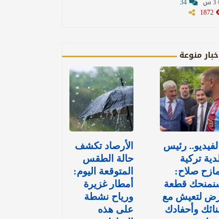
34
3 س
1872
خبار منوعة
لفيديو.. رئيس
الأرصاد تكشف
دية تركية
حالة الطقس
ازح صلاح:
المتوقعة اليوم:
نمنحك قطعة
أمطار غزيرة
رض لتعيش مع
ورياح نشطة
نائك وأحفادك
على هذه