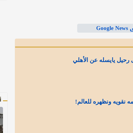
Goo
رحيل يايسله عن الأهلي
أ
مه نقويه ونظهره للعالم!