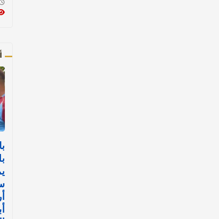
أ
با
بل
يم
س
أ
أب