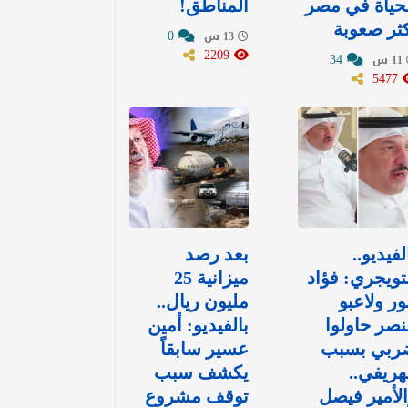
حياة في مصر
المناطق!
ثر صعوبة
0
13 س
2209
34
11 س
5477
لفيديو..
بعد رصد
تويجري: فؤاد
ميزانية 25
ور ولاعبو
مليون ريال..
نصر حاولوا
بالفيديو: أمين
ربي بسبب
عسير سابقاً
هريفي..
يكشف سبب
لأمير فيصل
توقف مشروع