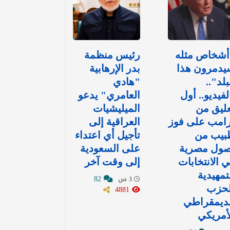
أشخاص مثله
رئيس منظمة
يدمرون هذا
بدر الإرهابية
بلد"..
"هادي
لفيديو.. أول
العامري" يدعو
ليق من
الميليشيات
رامب على فوز
العراقية إلى
بيب من
تأجيل أي اعتداء
صول مصرية
على السعودية
 الانتخابات
إلى وقت آخر
تمهيدية
82
3 س
لحزب
4881
لديمقراطي
أمريكي