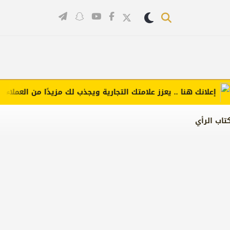
لانك هنا .. يعزز علامتك التجارية ويجذب لك مزيدًا من العملاء (اضغط
تاب الرأي