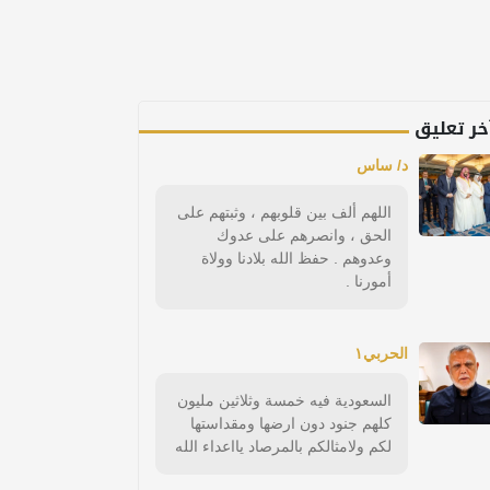
خر تعليق
د/ ساس
اللهم ألف بين قلوبهم ، وثبتهم على
الحق ، وانصرهم على عدوك
وعدوهم . حفظ الله بلادنا وولاة
أمورنا .
الحربي١
السعودية فيه خمسة وثلاثين مليون
كلهم جنود دون ارضها ومقداستها
لكم ولامثالكم بالمرصاد يااعداء الله