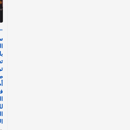
"
س
ال
با
تع
ت
ط
أ
في
ال
ل
ا
ال