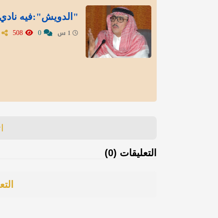
"الدويش":فيه نادي
508
0
1 س
ا
التعليقات (0)
التع