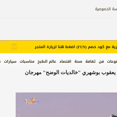
سة الخصوصية
ع كود خصم
اضغط هنا لزيارة المتجر
إع
(FUN)
وعات
فن
ثقافة
صحة
اقتصاد
عالم الطبخ
مناسبات
سيارات
ك
 يعقوب بوشهري "خالديات الوضح" مهرجان