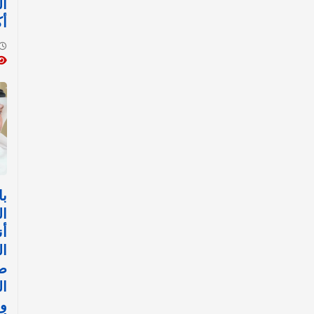
ال
أك
با
ال
أن
ال
ض
ال
وا