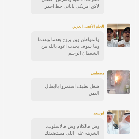
لاكن امريكي ياباني خط احمر
الحلم الأقصى العربي
والمواطن وين يروح بعدما وبعدما
وما سوف يحدث اعوذ بالله من
الشيطان الرجيم
مصطفى
شغل نظيف استمروا ياابطال
اليمن
ابوسعد
وش هالكلام وش هالاسلوب.
الشرهه على اللي مستضيفك