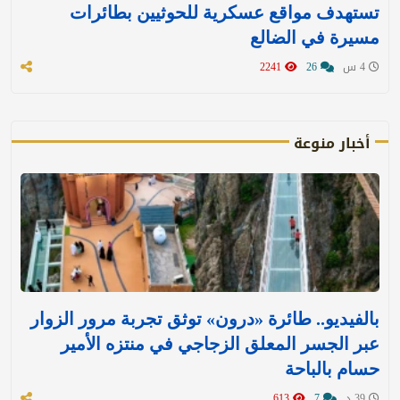
تستهدف مواقع عسكرية للحوثيين بطائرات
مسيرة في الضالع
4 س
26
2241
أخبار منوعة
بالفيديو.. طائرة «درون» توثق تجربة مرور الزوار
عبر الجسر المعلق الزجاجي في منتزه الأمير
حسام بالباحة
39 د
7
613