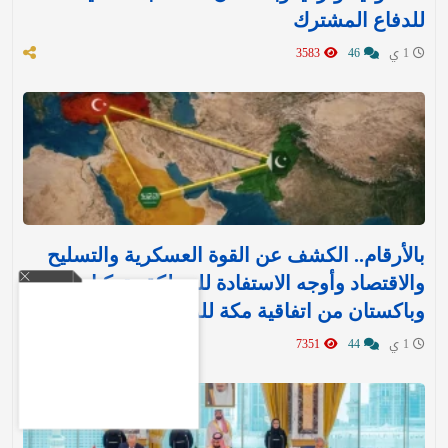
للدفاع المشترك‬⁩ ‏
1 ي
46
3583
بالأرقام.. الكشف عن القوة العسكرية والتسليح
والاقتصاد وأوجه الاستفادة للمملكة وتركيا
وباكستان من اتفاقية مكة للدفاع
1 ي
44
7351