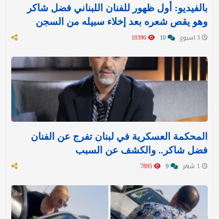
بالفيديو: أول ظهور للفنان اللبناني فضل شاكر
وهو يقص شعره بعد إخلاء سبيله من السجن
3 اسبوع
10
10396
المحكمة العسكرية في لبنان تفرج عن الفنان
فضل شاكر.. والكشف عن السبب
1 شهر
9
7895