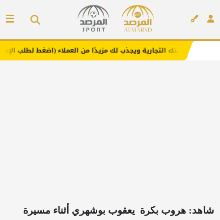
لتجارية ويجذب لك مزيدًا من العملاء (اضغط لطلب الإعلان)
م
إعلان
شاهد: هروب بكرة ⁧‫ يعقوب بوشهري‬⁩ أثناء مسيرة