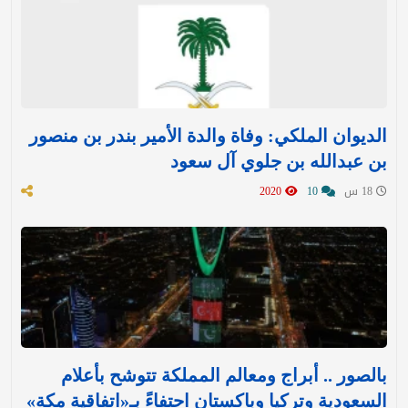
الديوان الملكي: وفاة والدة الأمير بندر بن منصور
بن عبدالله بن جلوي آل سعود
18 س
10
2020
بالصور .. أبراج ومعالم المملكة تتوشح بأعلام
السعودية وتركيا وباكستان احتفاءً بـ«اتفاقية مكة»