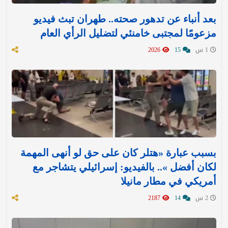
بعد أنباء عن تدهور صحته.. طهران تبث فيديو
مزعومًا لمجتبى خامنئي لتضليل الرأي العام
1 س
15
2026
بسبب عبارة «هتلر كان على حق لو أنهى المهمة
لكان أفضل ».. بالفيديو: إسرائيلي يتشاجر مع
أمريكي في مطار مانيلا
2 س
14
2187