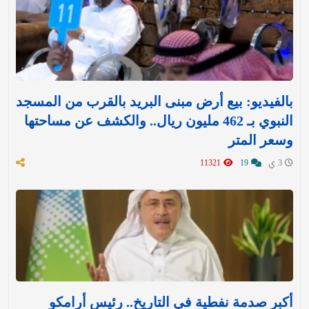
بالفيديو: بيع أرض مبنى البريد بالقرب من المسجد
النبوي بـ 462 مليون ريال.. والكشف عن مساحتها
وسعر المتر
3 ي
19
11321
أكبر صدمة نفطية في التاريخ.. رئيس أرامكو