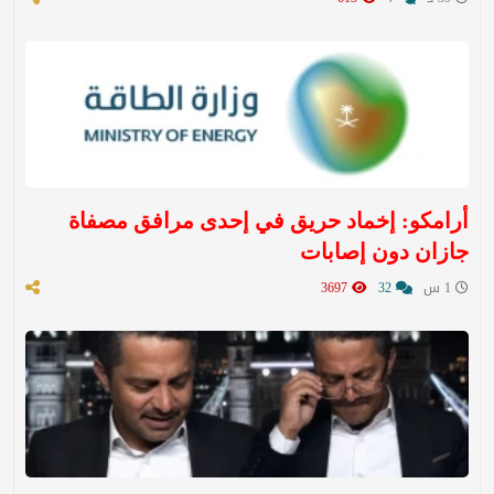
أرامكو: إخماد حريق في إحدى مرافق مصفاة
جازان دون إصابات
1 س
32
3697