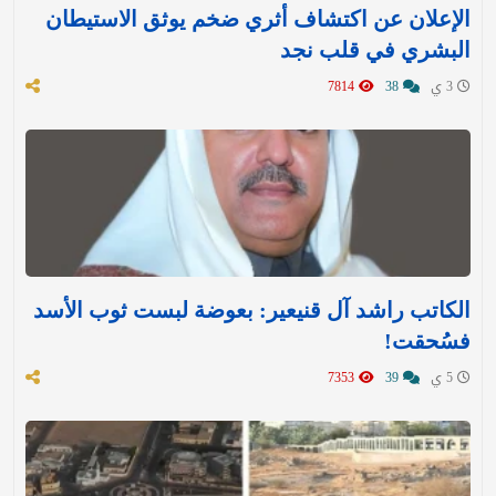
الإعلان عن اكتشاف أثري ضخم يوثق الاستيطان
البشري في قلب نجد
3 ي
38
7814
الكاتب راشد آل قنيعير: بعوضة لبست ثوب الأسد
فسُحقت!
5 ي
39
7353