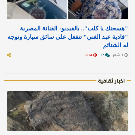
"هسجنك يا كلب".. بالفيديو: الفنانة المصرية
"فادية عبد الغني" تنفعل على سائق سيارة وتوجه
له الشتائم
1 شهر
32
9714
اخبار ثقافية