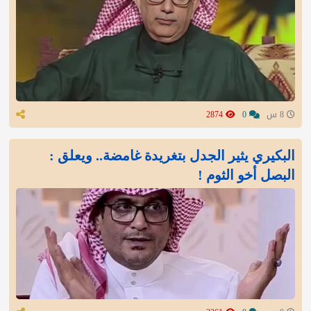
8 س
0
2874
البكيري يثير الجدل بتغريدة غامضة.. ويعلق :
البصل أخو الثوم !