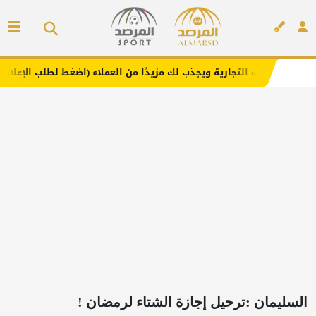
تجارية ويجذب لك مزيدًا من العملاء (اضغط لطلب الإعلان)
مف
إعلان
السليمان :ترحيل إجازة الشتاء لرمضان !