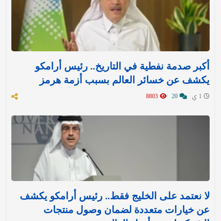
أكبر صدمة نفطية في التاريخ.. رئيس أرامكو
يكشف عن خسائر العالم بسبب أزمة هرمز
1 ي
20
8803
لا نعتمد على الخليج فقط.. رئيس أرامكو يكشف
عن خيارات متعددة لضمان وصول منتجات