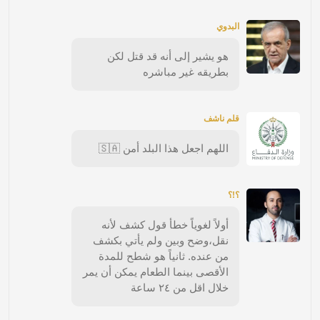
البدوي
هو يشير إلى أنه قد قتل لكن
بطريقه غير مباشره
قلم ناشف
اللهم اجعل هذا البلد أمن 🇸🇦
؟!؟
أولاً لغوياً خطأ قول كشف لأنه
نقل،وضح وبين ولم يأتي بكشف
من عنده. ثانياً هو شطح للمدة
الأقصى بينما الطعام يمكن أن يمر
خلال اقل من ٢٤ ساعة