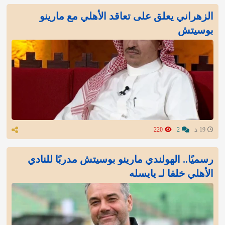
الزهراني يعلق على تعاقد الأهلي مع مارينو
بوسيتش
19 د
2
220
رسميًا.. الهولندي مارينو بوسيتش مدربًا للنادي
الأهلي خلفا لـ يايسله