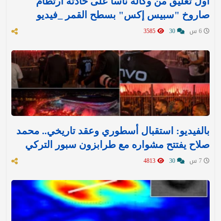
أول تعليق من وكالة ناسا على حادثة ارتطام
صاروخ "سبيس إكس" بسطح القمر _فيديو
6 س
30
3585
بالفيديو: استقبال أسطوري وعقد تاريخي.. محمد
صلاح يفتتح مشواره مع طرابزون سبور التركي
7 س
30
4813