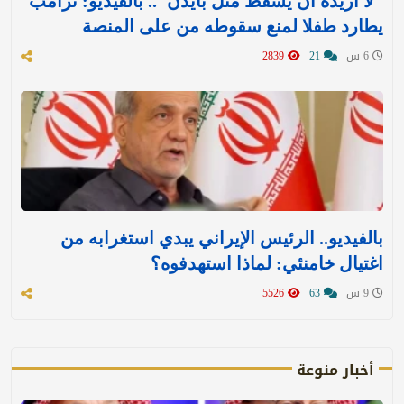
"لا أريده أن يسقط مثل بايدن".. بالفيديو: ترامب
يطارد طفلا لمنع سقوطه من على المنصة
6 س
21
2839
بالفيديو.. الرئيس الإيراني يبدي استغرابه من
اغتيال خامنئي: لماذا استهدفوه؟
9 س
63
5526
أخبار منوعة