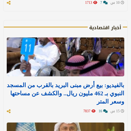
10 س
7
1713
أخبار اقتصادية
بالفيديو: بيع أرض مبنى البريد بالقرب من المسجد
النبوي بـ 462 مليون ريال.. والكشف عن مساحتها
وسعر المتر
15 س
16
7837