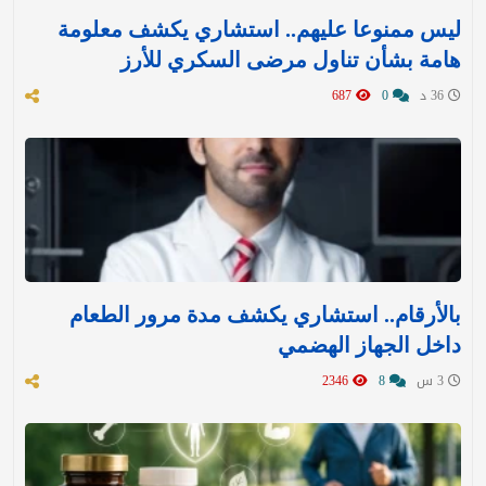
ليس ممنوعا عليهم.. استشاري يكشف معلومة
هامة بشأن تناول مرضى السكري للأرز
36 د
0
687
بالأرقام.. استشاري يكشف مدة مرور الطعام
داخل الجهاز الهضمي
3 س
8
2346