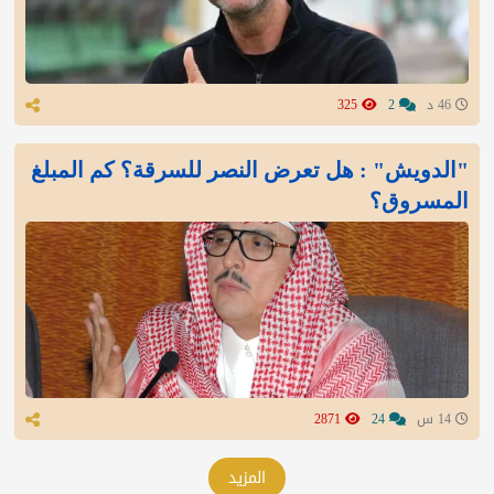
46 د
2
325
"الدويش" : هل تعرض النصر للسرقة؟ كم المبلغ
المسروق؟
14 س
24
2871
المزيد