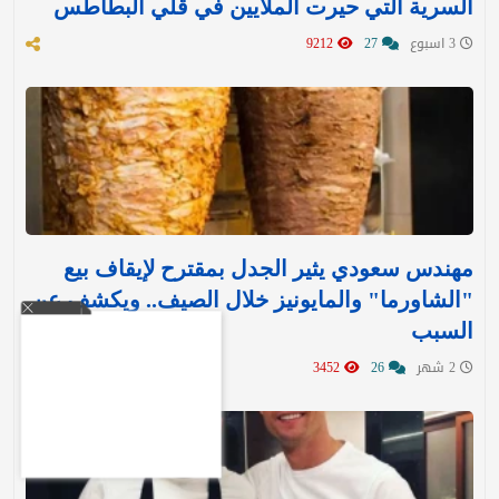
السرية التي حيرت الملايين في قلي البطاطس
3 اسبوع
27
9212
مهندس سعودي يثير الجدل بمقترح لإيقاف بيع
"الشاورما" والمايونيز خلال الصيف.. ويكشف عن
السبب
2 شهر
26
3452