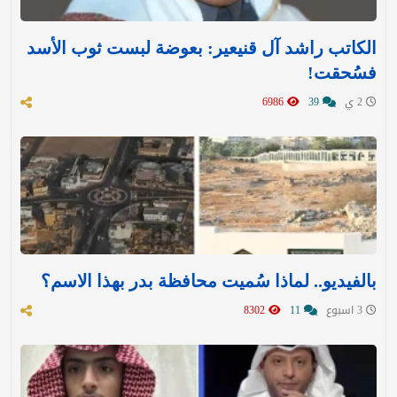
الكاتب راشد آل قنيعير: بعوضة لبست ثوب الأسد
فسُحقت!
2 ي
39
6986
بالفيديو.. لماذا سُميت محافظة بدر بهذا الاسم؟
3 اسبوع
11
8302