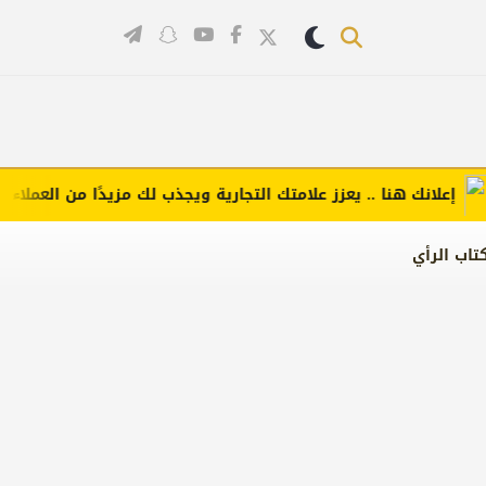
لانك هنا .. يعزز علامتك التجارية ويجذب لك مزيدًا من العملاء (اضغط 
تاب الرأي