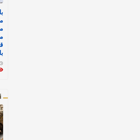
با
مد
م
م
قض
با
أ