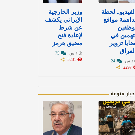
لفيديو.. لحظة
وزير الخارجية
اهمة مواقع
الإيراني يكشف
وظفين
عن شرط
تهمين في
لإعادة فتح
ايا تزوير
مضيق هرمز
لعراق
75
4 س
5281
24
3 س
2297
خبار منوعة