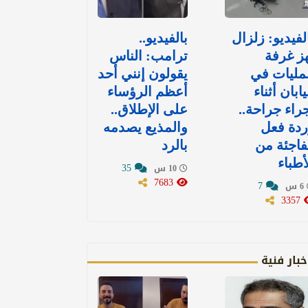
لفيديو: زلزال
بالفيديو..
ز غرفة
ترامب: الناس
مليات في
يقولون إنني أحد
يابان أثناء
أعظم الرؤساء
راء جراحة..
على الإطلاق..
دة فعل
والمذيع يصدمه
اجئة من
بالرد
أطباء
35
10 س
7683
7
6 س
3357
خبار فنية