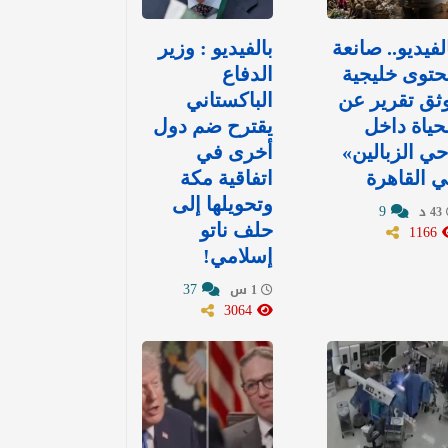
لفيديو.. صانعة
بالفيديو : وزير
توى خليجية
الدفاع
ثق تقرير عن
الباكستاني
حياة داخل
يقترح ضم دول
ي الزبالين»
أخرى في
 القاهرة
اتفاقية مكة
وتحويلها إلى
9
43 د
1166
حلف ناتو
إسلامي!
37
1 س
3064