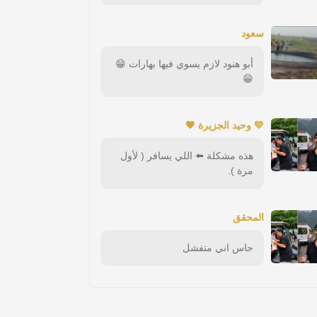
سعود
أبو هنود لازم يسوي فيها بهارات 😁
😁
💛 وحيد الجزيرة 🖤
هذه مشكلة ⬅️ اللي يسافر ( لأول
مرة ).
المحقق
حاس اني متفشل