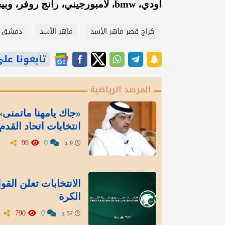
أودي، bmw، لامبورجيني، رانج روفر، وبيجو".
كراج قصر ماهر الأسد
ماهر الأسد
دمشق
تابعونا على gle News
المرصد الرياضية
«جاك يامهنا ماتمنى»
انتخابات اتحاد القدم
99
0
9 د
الانتخابات تعلن الق
الكرة
790
0
57 د