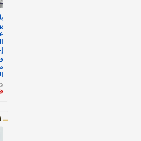
با
يه
ع
ال
إج
ور
مف
ال
أ