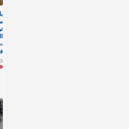
با
مح
تو
ال
«ح
في