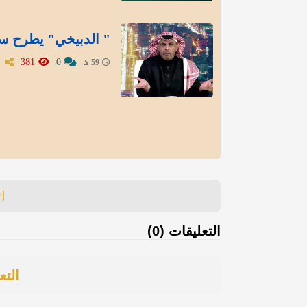
" الدبيخي" يطرح سؤا
381
0
59 د
ا
التعليقات (0)
التع