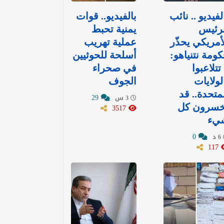
لفيديو .. نائب
بالفيديو.. قوات
لرئيس
يمنية تحبط
أمريكي يحذّر
عملية تهريب
ومة نتنياهو:
أسلحة للحوثيين
 تتلاعبوا
في صحراء
لولايات
الجوف
متحدة.. قد
29
3 س
خسرون كل
3517
يء
0
6 د
117