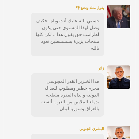
يقول مثله وتضع 👎
حسبي الله عليك أنت وياه . فكيف
وصل لهذا المستوى حتى يكون
لطرامب حق بقول هذا .. لكن كلها
منتجات يزيرة بسسسطين نعوذ
بالله
زائر
هذا الخنزير القذر المجوسي
مجرم خطير ومطلوب للعداله
الدوليه و يداه القذره ملطخه
بدماء الملايين من العرب ألسنه
بالعراق وسوريا لبنان
البشري الجنوبي