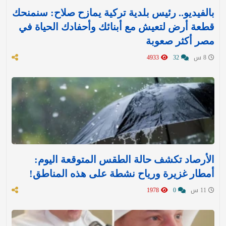
بالفيديو.. رئيس بلدية تركية يمازح صلاح: سنمنحك
قطعة أرض لتعيش مع أبنائك وأحفادك الحياة في
مصر أكثر صعوبة
8 س
32
4933
الأرصاد تكشف حالة الطقس المتوقعة اليوم:
أمطار غزيرة ورياح نشطة على هذه المناطق!
11 س
0
1978