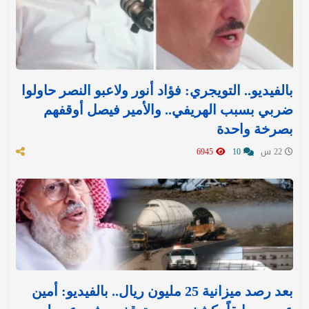
بالفيديو.. التويجري: فؤاد أنور ولاعبو النصر حاولوا
ضربي بسبب الهريفي.. والأمير فيصل أوقفهم
بصرخة واحدة
22 س
10
6945
بعد رصد ميزانية 25 مليون ريال.. بالفيديو: أمين