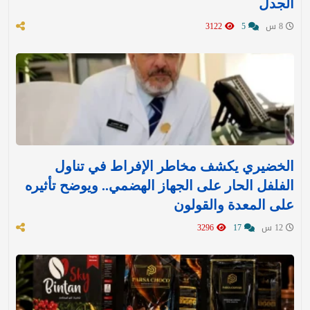
الجدل
8 س
5
3122
الخضيري يكشف مخاطر الإفراط في تناول
الفلفل الحار على الجهاز الهضمي.. ويوضح تأثيره
على المعدة والقولون
12 س
17
3296