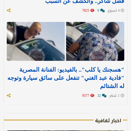
فضل شاكر.. والكشف عن السبب
4 اسبوع
9
7825
"هسجنك يا كلب".. بالفيديو: الفنانة المصرية
"فادية عبد الغني" تنفعل على سائق سيارة وتوجه
له الشتائم
1 شهر
32
9577
اخبار ثقافية