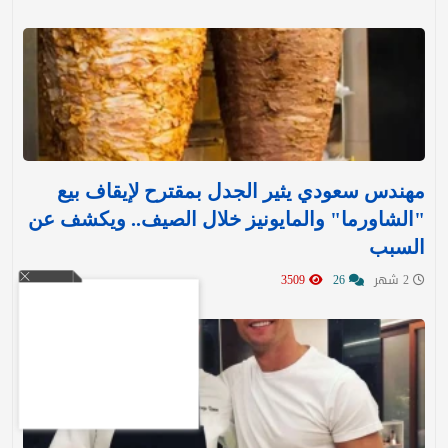
مهندس سعودي يثير الجدل بمقترح لإيقاف بيع
"الشاورما" والمايونيز خلال الصيف.. ويكشف عن
السبب
2 شهر
26
3509