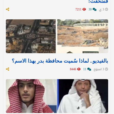
فسُحقت!
3 ي
39
7211
بالفيديو.. لماذا سُميت محافظة بدر بهذا الاسم؟
3 اسبوع
11
8446