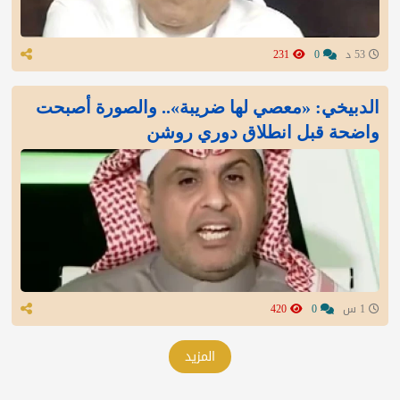
53 د
0
231
الدبيخي: «معصي لها ضريبة».. والصورة أصبحت
واضحة قبل انطلاق دوري روشن
1 س
0
420
المزيد