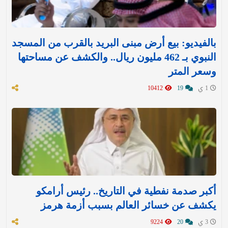
بالفيديو: بيع أرض مبنى البريد بالقرب من المسجد
النبوي بـ 462 مليون ريال.. والكشف عن مساحتها
وسعر المتر
1 ي
19
10412
أكبر صدمة نفطية في التاريخ.. رئيس أرامكو
يكشف عن خسائر العالم بسبب أزمة هرمز
3 ي
20
9224