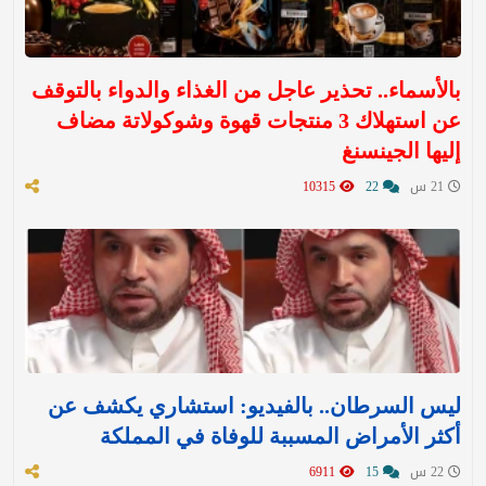
بالأسماء.. تحذير عاجل من الغذاء والدواء بالتوقف
عن استهلاك 3 منتجات قهوة وشوكولاتة مضاف
إليها الجينسنغ
21 س
22
10315
ليس السرطان.. بالفيديو: استشاري يكشف عن
أكثر الأمراض المسببة للوفاة في المملكة
22 س
15
6911