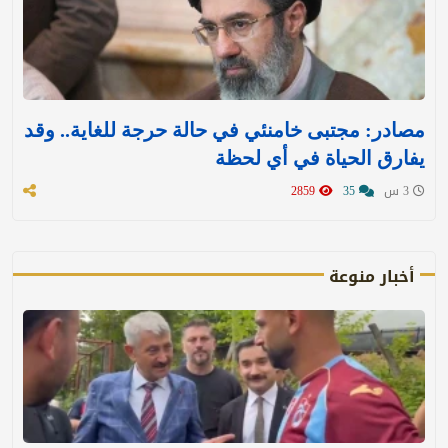
مصادر: مجتبى خامنئي في حالة حرجة للغاية.. وقد
يفارق الحياة في أي لحظة
3 س
35
2859
أخبار منوعة