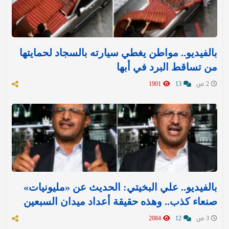
بالفيديو.. مواطن يغطي سيارته بالسجاد لحمايتها
من تساقط البرد في أبها
2 س
13
1901
بالفيديو.. علي البخيتي: الحديث عن «مليونيات»
صنعاء كذب.. وهذه حقيقة أعداد ميدان السبعين
3 س
12
2084