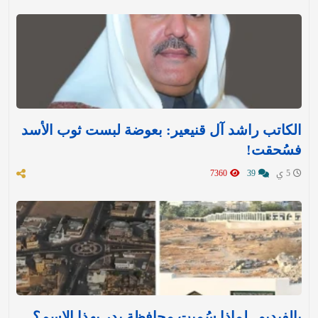
الكاتب راشد آل قنيعير: بعوضة لبست ثوب الأسد
فسُحقت!
5 ي
39
7360
بالفيديو.. لماذا سُميت محافظة بدر بهذا الاسم؟