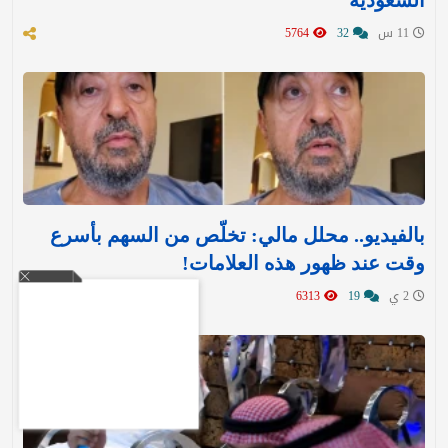
السعودية
11 س
32
5764
بالفيديو.. محلل مالي: تخلّص من السهم بأسرع
وقت عند ظهور هذه العلامات!
2 ي
19
6313