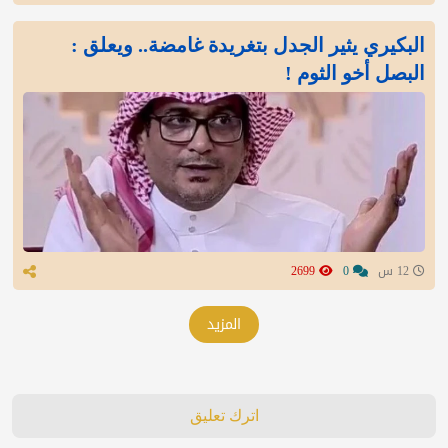
البكيري يثير الجدل بتغريدة غامضة.. ويعلق :
البصل أخو الثوم !
12 س
0
2699
المزيد
اترك تعليق