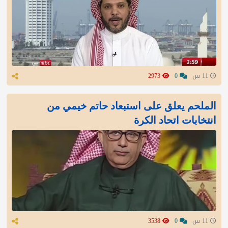
11 س
0
2973
الملحم يعلق على استبعاد حاتم خيمي من
انتخابات اتحاد الكرة
11 س
0
3538