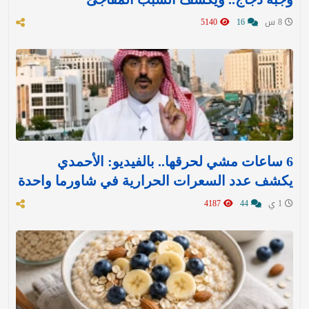
8 س
16
5140
6 ساعات مشي لحرقها.. بالفيديو: الأحمدي
يكشف عدد السعرات الحرارية في شاورما واحدة
1 ي
44
4187