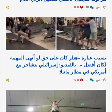
5 س
18
3800
بسبب عبارة «هتلر كان على حق لو أنهى المهمة
لكان أفضل ».. بالفيديو: إسرائيلي يتشاجر مع
أمريكي في مطار مانيلا
6 س
21
3588