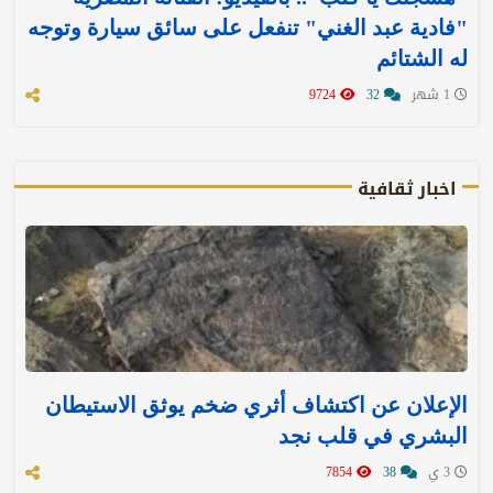
"فادية عبد الغني" تنفعل على سائق سيارة وتوجه
له الشتائم
1 شهر
32
9724
اخبار ثقافية
الإعلان عن اكتشاف أثري ضخم يوثق الاستيطان
البشري في قلب نجد
3 ي
38
7854