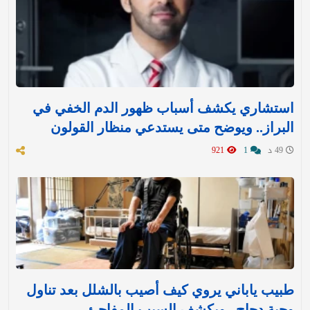
استشاري يكشف أسباب ظهور الدم الخفي في
البراز.. ويوضح متى يستدعي منظار القولون
49 د
1
921
طبيب ياباني يروي كيف أصيب بالشلل بعد تناول
وجبة دجاج.. ويكشف السبب المفاجئ