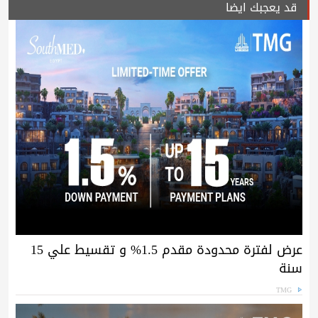
قد يعجبك ايضا
عرض لفترة محدودة مقدم 1.5% و تقسيط علي 15
سنة
TMG