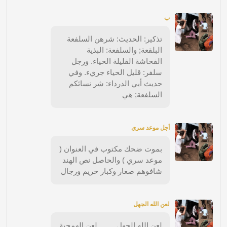
ب
تذكير: الحديث: شرهن السلفعة
البلقعة; والسلفعة: البذية
الفحاشة القليلة الحياء. ورجل
سلفر: قليل الحياء جريء. وفي
حديث أبي الدرداء: شر نسائكم
السلفعة; هي
أجل موعد سري
بموت ضحك مكتوب في العنوان (
موعد سري ) والحاصل نص الهند
شافوهم صغار وكبار حريم ورجال
لعن الله الجهل
لعن الله الجهل …… لعن الهمجية