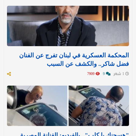
المحكمة العسكرية في لبنان تفرج عن الفنان
فضل شاكر.. والكشف عن السبب
1 شهر
9
7909
"هسجنك يا كلب".. بالفيديو: الفنانة المصرية