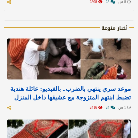
8 س
28
2898
أخبار منوعة
موعد سري ينتهي بالضرب.. بالفيديو: عائلة هندية
تضبط ابنتهم المتزوجة مع عشيقها داخل المنزل
1 س
24
2416