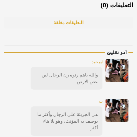
التعليقات (0)
التعليقات مغلقة
آخر تعليق
ابو حمد
والله ياهم رنوه رن الرجال لين
عض الارض
ب
هي الجريئة على الرجال وأكثر ما
يوصف به المؤنث، وهو بلا هاء
أكثر.