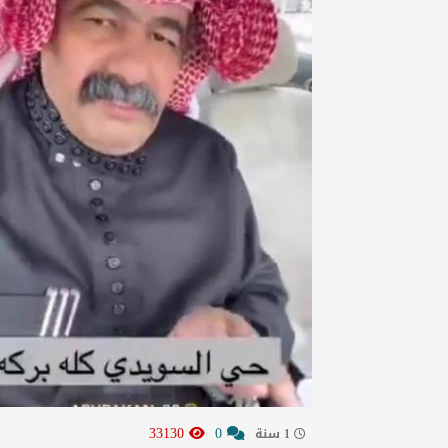
33130
0
1 سنة