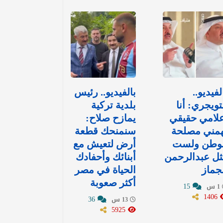
لفيديو..
بالفيديو.. رئيس
تويجري: أنا
بلدية تركية
لامي حقيقي
يمازح صلاح:
همني مصلحة
سنمنحك قطعة
لوطن ولست
أرض لتعيش مع
ل عبدالرحمن
أبنائك وأحفادك
جماز
الحياة في مصر
أكثر صعوبة
15
1 س
1406
36
13 س
5925