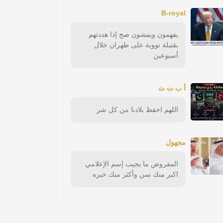
B-royal
يفهمون ويمشون صح إذا هددتهم
بقنبلة نووية على طهران خلال
أسبوعين
أ ب ت ث
اللهم احفظ بلادنا من كل شر
مجهول
المفروض ما يجيب إسم الإعلامي
اكبر منك سن وأكثر منك خبره