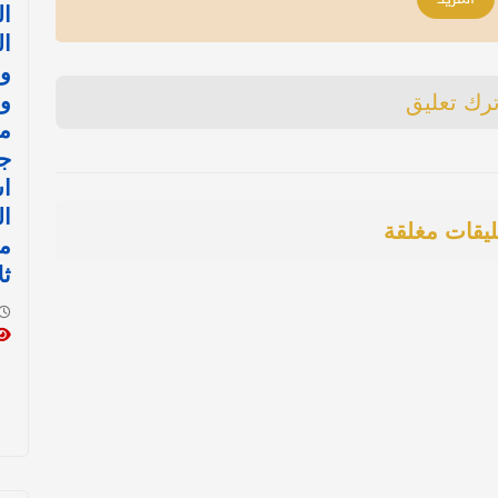
ال
ال
وا
وإ
ترك تعليق
مع
جد
ا
ال
ليقات مغلقة
مو
ثل