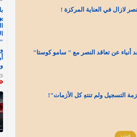
نصر لازال في العناية المركزة !
با
يه
ال
ال
"ك
وم
د أنباء عن تعاقد النصر مع " سامو كوستا"
أر
و
مة التسجيل ولم تنتهِ كل الأزمات"!
المزيد