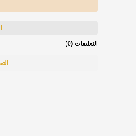
ا
التعليقات (0)
التع