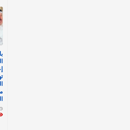
با
ال
إع
ت
ا
مث
ال