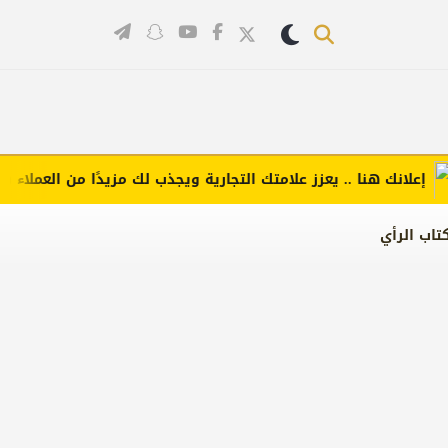
انك هنا .. يعزز علامتك التجارية ويجذب لك مزيدًا من العملاء (اضغط 
تاب الرأي