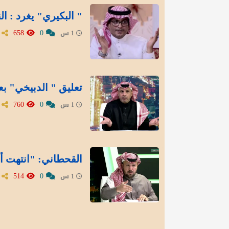
" البكيري" يغرد : ال
658
0
1 س
تعليق " الدبيخي" بع
760
0
1 س
القحطاني: "انتهت أز
514
0
1 س