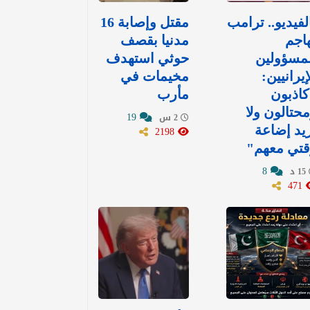
لفيديو.. ترامب
مقتل وإصابة 16
اجم
مدنيا بقصف
مسؤولين
حوثي استهدف
إيرانيين:
مخيمات في
اذبون
مأرب
حتالون ولا
19
2 س
يد إضاعة
2198
قتي معهم"
8
15 د
471