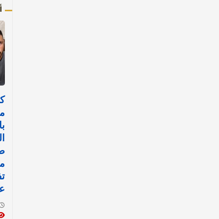
أ
ك
م
با
ال
ص
م
تف
عن