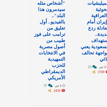
ميليشيات
"أشخاص مثله
حوثية
سيدمرون هذا
لعراقية
البلد"..
يران أمام
بالفيديو.. أول
ادلة ردع
تعليق من
يدة..
ترامب على فوز
ستهداف
طبيب من
سعودية يعني
أصول مصرية
اجهة تحالف
في الانتخابات
اثي
التمهيدية
للحزب
23
4 س
3769
الديمقراطي
الأمريكي
37
6 س
2450