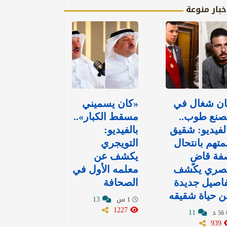
خبار منوعة
ان شغال في
«كان يسميني
صنع طوب..
مسقط الكبار»..
لفيديو: شقيق
بالفيديو:
متهم بانتحال
التويجري
فة قاضٍ
يكشف عن
صري يكشف
معلمه الأول في
اصيل جديدة
الصحافة
 حياة شقيقه
13
1 س
1227
11
56 د
939