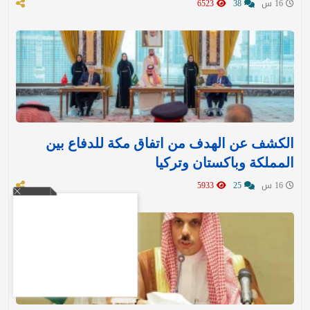
16 س
38
6523
الكشف عن الهدف من اتفاق مكة للدفاع بين
المملكة وباكستان وتركيا
16 س
25
5933