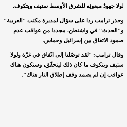
لولا جهودُ مبعوثِه للشرق الأوسط ستيف ويتكوف.
وحذر ترامب ردا على سؤال لمديرة مكتب "العربية"
و"الحدث" في واشنطن،
مجددا من عواقب عدم
صمود الاتفاق بين إسرائيل وحماس.
وقال ترامب: "لقد توصّلنا إلى اتّفاق في غزّة ولولا
ستيف ويتكوف ما كان ذلك ليتحقّق، وستكون هناك
عواقب إن لم يصمد وقف إطلاق النار هناك".