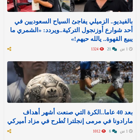
بالفيديو.. الزميلي يفاجئ السياح السعوديين في
أحد شوارع أوزنجول التركية..ويردد: «الشمري ما
يبيع القهوة.. يالله حيهم!»
1 س
21
1324
بعد 40 عاما..الكرة التي صنعت أشهر أهداف
مارادونا في مرمى إنجلترا تُطرح في مزاد أميركي
1 س
6
1012