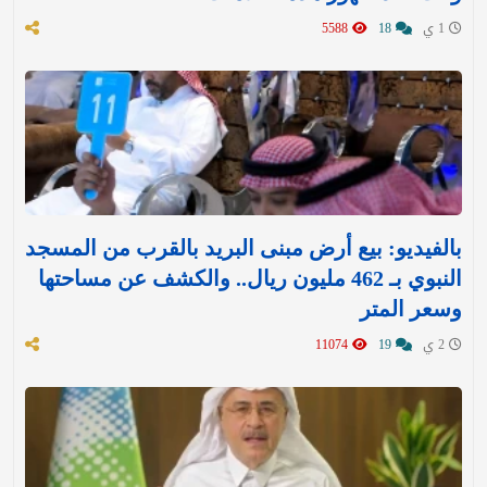
1 ي
18
5588
بالفيديو: بيع أرض مبنى البريد بالقرب من المسجد
النبوي بـ 462 مليون ريال.. والكشف عن مساحتها
وسعر المتر
2 ي
19
11074