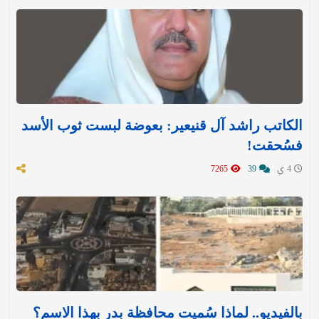
الكاتب راشد آل قنيعير: بعوضة لبست ثوب الأسد
فسُحقت!
4 ي
39
7265
بالفيديو.. لماذا سُميت محافظة بدر بهذا الاسم؟