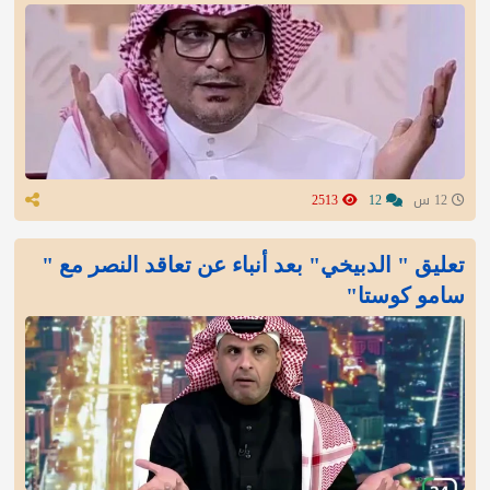
12 س
12
2513
تعليق " الدبيخي" بعد أنباء عن تعاقد النصر مع "
سامو كوستا"