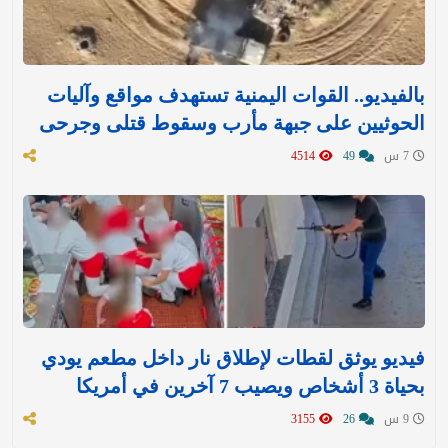
بالفيديو.. القوات اليمنية تستهدف مواقع وآليات
الحوثيين على جبهة مأرب وسقوط قتلى وجرحى
7 س
49
4514
فيديو يوثق لقطات لإطلاق نار داخل مطعم يودي
بحياة 3 أشخاص ويصيب 7 آخرين في أمريكا
9 س
26
3155