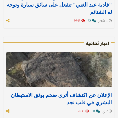
"فادية عبد الغني" تنفعل على سائق سيارة وتوجه
له الشتائم
1 شهر
32
9643
اخبار ثقافية
الإعلان عن اكتشاف أثري ضخم يوثق الاستيطان
البشري في قلب نجد
2 ي
38
7636