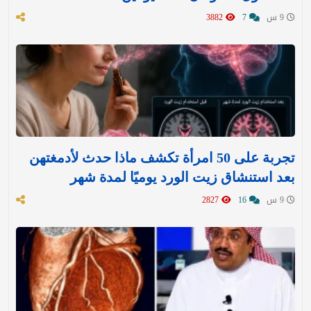
9 س
7
3882
تجربة على 50 امرأة تكشف ماذا حدث لأدمغتهن
بعد استنشاق زيت الورد يوميًا لمدة شهر
9 س
16
2827