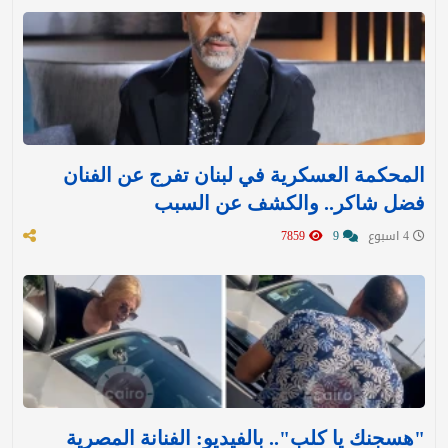
المحكمة العسكرية في لبنان تفرج عن الفنان
فضل شاكر.. والكشف عن السبب
4 اسبوع
9
7859
"هسجنك يا كلب".. بالفيديو: الفنانة المصرية