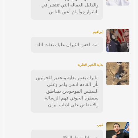
والدليل العماله التي تنتشر في
الشوارع وأمام أعين الناس
ابراهيم
انت اخس الثيران عليك نعلت الله
بداية الخير قطرة
مانراه يعتبر بداية وتحذير للحوثيين
بأن القادم ادهى وامر وعلى
اليمنيين الموجودين بمناطق
سيطرة الحوثي فهم الرساله
والانتفاض على اذناب ايران
غبي
غبي اذانيه طوال💯